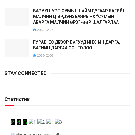
БАРУУН-УРТ СУМЫН НАЙМДУГААР БАГИЙН
МАЛЧИН Ц.ЭРДЭНЭБАЯРЫНХ “СУМЫН
АВАРГА МАЛЧИН ӨРХ”-ӨӨР ШАЛГАРЛАА
2025-02-27
ГУРАВ, ЕС ДҮГЭЭР БАГУУД ИНХ-ЫН ДАРГА,
БАГИЙН ДАРГАА СОНГОЛОО
2025-02-05
STAY CONNECTED
Статистик
Өнөөдөр зочилсон : 240