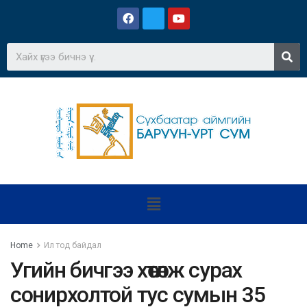
Home
Ил тод байдал
Угийн бичгээ хөтөлж сурах
сонирхолтой тус сумын 35