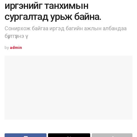
иргэнийг танхимын
сургалтад урьж байна.
Сонирхож байгаа иргэд багийн ажлын албандаа
бүртгүүлнэ үү
by
admin