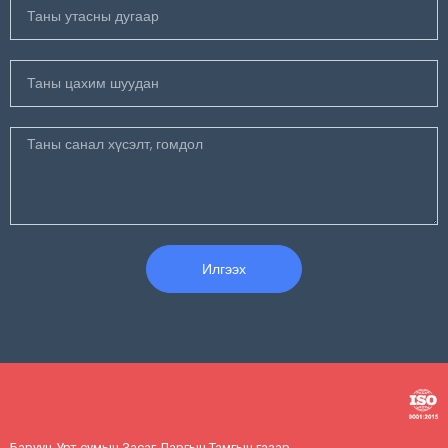
Илгээх
Баруун-Урт сумын Засаг Даргын Тамгын газар