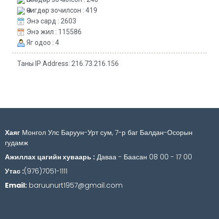
Өчигдөр зочилсон : 419
Энэ сард : 2603
Энэ жил : 115586
Яг одоо : 4
Таны IP Address: 216.73.216.156
Хаяг
Монгол Улс Баруун-Урт сум, 7-р баг Балдан-Осорын
гудамж
Ажиллах цагийн хуваарь :
Даваа - Баасан 08 00 - 17 00
Утас :
(976)7051-1111
Email:
baruunurt1957@gmail.com