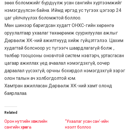
зөөх боломжийг бүрдүүлж усан сангийн хүртээмжийг
нэмэгдүүлсэн байна. Иймд иргэд ус түгээх цэгээр 24
цаг үйлчлүүлэх боломжтой боллоо.
Мөн шинээр баригдсан худагт ОНХС-гийн хөрөнгө
оруулалтаар ухаалаг төхөөрөмж суурилуулах ажлыг
Дөрвөлж ХК-ний ажилтнууд хийж гүйцэтгэлээ. Цахим
худагтай болсноор ус түгээгч шаардлагагүй болж ,
төлбөр тооцооны оновчтой систем нэвтэрч, уртасгасан
цагаар ажиллах үед ачаалал нэмэгдэхгүй, оочер
дараалал үүсэхгүй, орчны бохирдол нэмэгдэхгүй зэрэг
олон талын ач холбогдолтой юм.
Хамтран ажилласан Дөрвөлж ХК-ний хамт олонд
баярлалаа.
Related
Орон нутгийн хөгжлийн
“Ухаалаг усан сан’-ийн
сангийн хөрөнгө…
нээлт боллоо