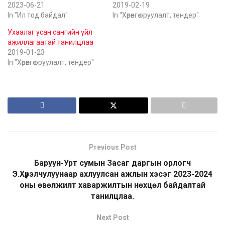
2023-06-21
2019-02-19
In "Ил тод байдал"
In "Хөрөнгө оруулалт, тендер"
Ухаалаг усан сангийн үйл
ажиллагаатай танилцлаа
2019-01-23
In "Хөрөнгө оруулалт, тендер"
Previous Post
Баруун-Урт сумын Засаг даргын орлогч
Э.Хүрэлчулуунаар ахлуулсан ажлын хэсэг 2023-2024
оны өвөлжилт хаваржилтын нөхцөл байдалтай
танилцлаа.
Next Post