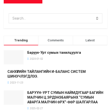
Trending
Comments
Latest
Баруун-Урт сумын танилцуулга
2020-01-02
САНХҮҮГИЙН ТАЙЛАНГИЙН И-БАЛАНС СИСТЕМ
ШИНЭЧЛЭГДЛЭЭ.
2023-11-23
БАРУУН-УРТ СУМЫН НАЙМДУГААР БАГИЙН
МАЛЧИН Ц.ЭРДЭНЭБАЯРЫНХ “СУМЫН
АВАРГА МАЛЧИН ӨРХ”-ӨӨР ШАЛГАРЛАА
2025-02-27