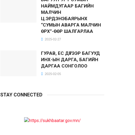
НАЙМДУГААР БАГИЙН
МАЛЧИН
Ц.ЭРДЭНЭБАЯРЫНХ
“СУМЫН АВАРГА МАЛЧИН
ӨРХ”-ӨӨР ШАЛГАРЛАА
2025-02-27
ГУРАВ, ЕС ДҮГЭЭР БАГУУД
ИНХ-ЫН ДАРГА, БАГИЙН
ДАРГАА СОНГОЛОО
2025-02-05
STAY CONNECTED