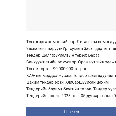
Төсөл арга хэмээний нэр: Явган зам нэмэгдүүл
Захиалагч: Баруун-Урт сумын Засаг даргын Т
Тендер шалгаруулалтын төрөл: Бараа
Санхүүжилтийн эх үүсвэр: Орон нутгийн хөгж
Төсөвт өртөг: 90,000,000 төгрөг
ХАА-ны мөрдөх журам: Тендер шалгаруулалт
Цахим тендер эсэх: Хялбаршуулсан цахим
Тендерийн баримт бичгийн төлөв: Тендер хүл
Тендерийн нээлт: 2023 оны 05 дугаар сарын 
Share