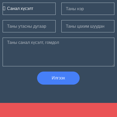
Илгээх