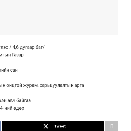
эх / 4,6 дугаар баг/
амгын Газар
лийн сан
ын онцгой журам, харьцуулалтын арга
ээн авч байгаа
04-ний өдөр
Tweet