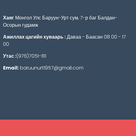
Хаяг
Монгол Улс Баруун-Урт сум, 7-р баг Балдан-
Осорын гудамж
Ажиллах цагийн хуваарь :
Даваа - Баасан 08 00 - 17
00
Утас :
(976)7051-1111
Email:
baruunurt1957@gmail.com