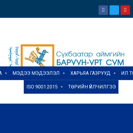
А
МЭДЭЭ МЭДЭЭЛЭЛ
ХАРЬЯА ГАЗРУУД
ИЛ 
ISO 9001:2015
ТӨРИЙН ҮЙЛЧИЛГЭЭ