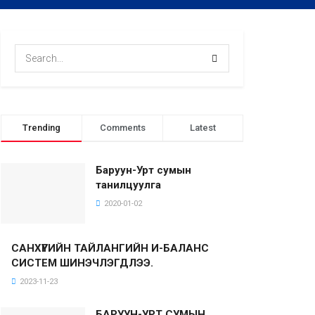
Trending
Comments
Latest
Баруун-Урт сумын
танилцуулга
2020-01-02
САНХҮҮГИЙН ТАЙЛАНГИЙН И-БАЛАНС
СИСТЕМ ШИНЭЧЛЭГДЛЭЭ.
2023-11-23
БАРУУН-УРТ СУМЫН