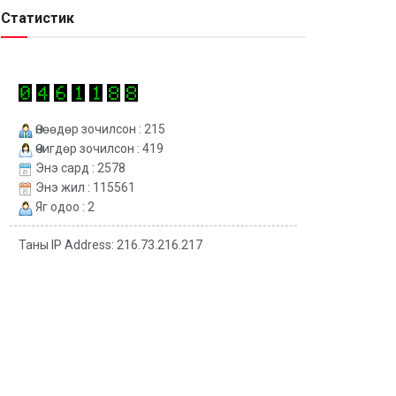
Статистик
Өнөөдөр зочилсон : 215
Өчигдөр зочилсон : 419
Энэ сард : 2578
Энэ жил : 115561
Яг одоо : 2
Таны IP Address: 216.73.216.217