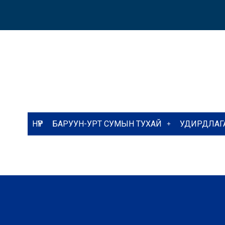
НҮҮР
БАРУУН-УРТ СУМЫН ТУХАЙ
УДИРДЛАГ