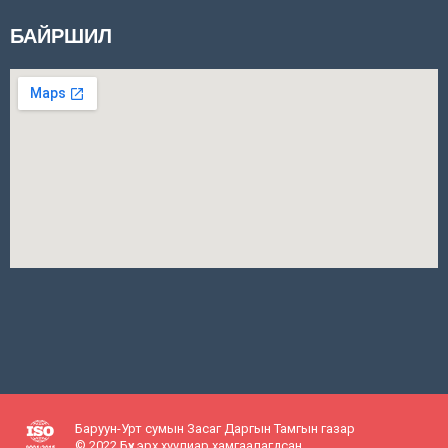
БАЙРШИЛ
Баруун-Урт сумын Засаг Даргын Тамгын газар
© 2022 Бүх эрх хуулиар хамгаалагдсан