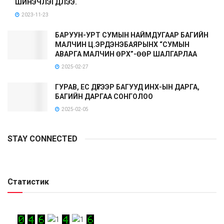
ШИНЭЧЛЭГДЛЭЭ.
2023-11-23
БАРУУН-УРТ СУМЫН НАЙМДУГААР БАГИЙН
МАЛЧИН Ц.ЭРДЭНЭБАЯРЫНХ “СУМЫН
АВАРГА МАЛЧИН ӨРХ”-ӨӨР ШАЛГАРЛАА
2025-02-27
ГУРАВ, ЕС ДҮГЭЭР БАГУУД ИНХ-ЫН ДАРГА,
БАГИЙН ДАРГАА СОНГОЛОО
2025-02-05
STAY CONNECTED
Статистик