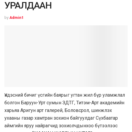
УРАЛДААН
by
Admin1
Үндэсний бичиг үсгийн баярыг угтан жил бүр уламжлал
болгон Баруун-Урт сумын ЗДТГ, Титэм-Арт академийн
харьяа Аригун арт галерей, Боловсрол, шинжлэх
ухааны газар хамтран зохион байгуулдаг Сүхбаатар
аймгийн яруу найрагчид зохиолчдынхоо бүтээлээс