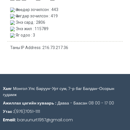
Өнөөдөр зочилсон : 443
Өчигдөр зочилсон : 419
Энэ сард : 2806
Энэ жил : 115789
Яг одоо : 3
Таны IP Address: 216.73.217.36
Хаяг
Монгол Улс Баруун-Урт сум, 7-р баг Балдан-Осорын
гудамж
Ажиллах цагийн хуваарь :
Даваа - Баасан 08 00 - 17 00
Утас :
(976)7051-1111
Email:
baruunurt1957@gmail.com