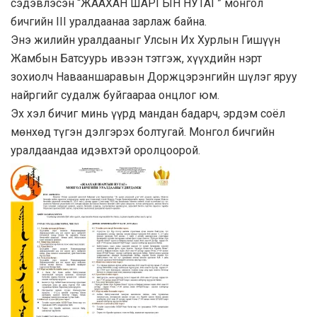
сэдэвлэсэн “ЖААХАН ШАРГЫН НУТАГ” монгол
бичгийн III уралдаанаа зарлаж байна.
Энэ жилийн уралдааныг Улсын Их Хурлын Гишүүн
Жамбын Батсуурь ивээн тэтгэж, хүүхдийн нэрт
зохиолч Навааншаравын Доржцэрэнгийн шүлэг яруу
найргийг судалж буйгаараа онцлог юм.
Эх хэл бичиг минь үүрд мандан бадарч, эрдэм соёл
мөнхөд түгэн дэлгэрэх болтугай. Монгол бичгийн
уралдаандаа идэвхтэй оролцоорой.