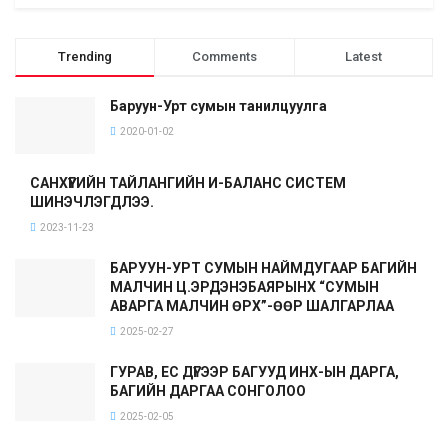
Trending
Comments
Latest
Баруун-Урт сумын танилцуулга
2020-01-02
САНХҮҮГИЙН ТАЙЛАНГИЙН И-БАЛАНС СИСТЕМ
ШИНЭЧЛЭГДЛЭЭ.
2023-11-23
БАРУУН-УРТ СУМЫН НАЙМДУГААР БАГИЙН
МАЛЧИН Ц.ЭРДЭНЭБАЯРЫНХ “СУМЫН
АВАРГА МАЛЧИН ӨРХ”-ӨӨР ШАЛГАРЛАА
2025-02-27
ГУРАВ, ЕС ДҮГЭЭР БАГУУД ИНХ-ЫН ДАРГА,
БАГИЙН ДАРГАА СОНГОЛОО
2025-02-05