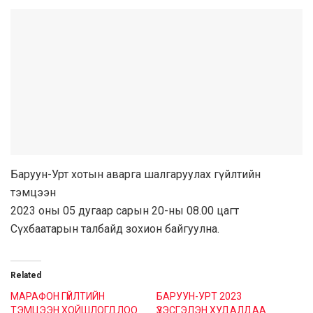
Баруун-Урт хотын аварга шалгаруулах гүйлтийн
тэмцээн
2023 оны 05 дугаар сарын 20-ны 08.00 цагт
Сүхбаатарын талбайд зохион байгуулна.
Related
МАРАФОН ГҮЙЛТИЙН
БАРУУН-УРТ 2023
ТЭМЦЭЭН ХОЙШЛОГДЛОО
ҮЗЭСГЭЛЭН ХУДАЛДАА