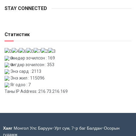
STAY CONNECTED
Статистик
Өнөөдөр зочилсон : 169
Өчигдөр зочилсон : 353
Энэ сард : 2113
Энэ жил : 115096
Яг одоо : 7
Таны IP Address: 216.73.216.169
Хаяг
Монгол Улс Баруун-Урт сум, 7-р баг Балдан-Осорын
гудамж