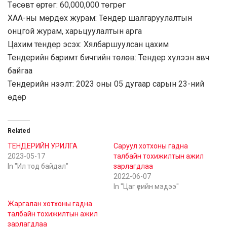
Төсөвт өртөг: 60,000,000 төгрөг
ХАА-ны мөрдөх журам: Тендер шалгаруулалтын
онцгой журам, харьцуулалтын арга
Цахим тендер эсэх: Хялбаршуулсан цахим
Тендерийн баримт бичгийн төлөв: Тендер хүлээн авч
байгаа
Тендерийн нээлт: 2023 оны 05 дугаар сарын 23-ний
өдөр
Related
ТЕНДЕРИЙН УРИЛГА
Саруул хотхоны гадна
2023-05-17
талбайн тохижилтын ажил
In "Ил тод байдал"
зарлагдлаа
2022-06-07
In "Цаг үеийн мэдээ"
Жаргалан хотхоны гадна
талбайн тохижилтын ажил
зарлагдлаа