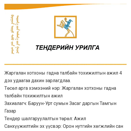
Жаргалан хотхоны гадна талбайн тохижилтын ажил 4
дэх удаагаа дахин зарлагдлаа.
Төсөл арга хэмээний нэр: Жаргалан хотхоны гадна
талбайн тохижилтын ажил
Захиалагч: Баруун-Урт сумын Засаг даргын Тамгын
Газар
Тендер шалгаруулалтын төрөл: Ажил
Санхүүжилтийн эх үүсвэр: Орон нутгийн хөгжлийн сан