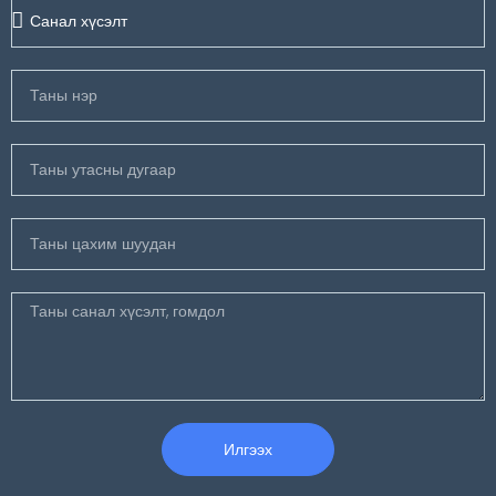
Илгээх