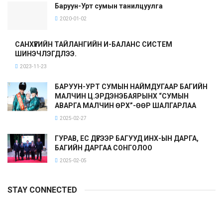
Баруун-Урт сумын танилцуулга
2020-01-02
САНХҮҮГИЙН ТАЙЛАНГИЙН И-БАЛАНС СИСТЕМ
ШИНЭЧЛЭГДЛЭЭ.
2023-11-23
БАРУУН-УРТ СУМЫН НАЙМДУГААР БАГИЙН
МАЛЧИН Ц.ЭРДЭНЭБАЯРЫНХ “СУМЫН
АВАРГА МАЛЧИН ӨРХ”-ӨӨР ШАЛГАРЛАА
2025-02-27
ГУРАВ, ЕС ДҮГЭЭР БАГУУД ИНХ-ЫН ДАРГА,
БАГИЙН ДАРГАА СОНГОЛОО
2025-02-05
STAY CONNECTED