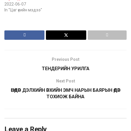
2022-06-07
In "Цаг үеийн мэдээ"
Previous Post
ТЕНДЕРИЙН УРИЛГА
Next Post
ӨНӨӨДӨР ДЭЛХИЙН ӨРХИЙН ЭМЧ НАРЫН БАЯРЫН ӨДӨР
ТОХИОЖ БАЙНА
Leave a Reply