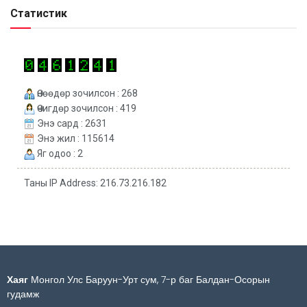
Статистик
Өнөөдөр зочилсон : 268
Өчигдөр зочилсон : 419
Энэ сард : 2631
Энэ жил : 115614
Яг одоо : 2
Таны IP Address: 216.73.216.182
Хаяг
Монгол Улс Баруун-Урт сум, 7-р баг Балдан-Осорын
гудамж