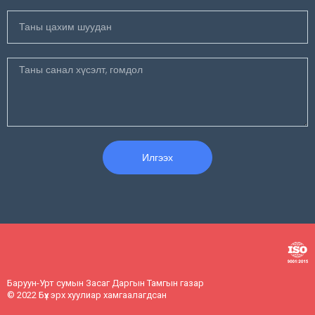
Илгээх
Баруун-Урт сумын Засаг Даргын Тамгын газар
© 2022 Бүх эрх хуулиар хамгаалагдсан