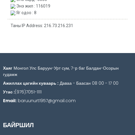
Энэ жил : 116019
Яг одоо : 8
Таны IP Address: 216.73.216.231
Хаяг
Монгол Улс Баруун-Урт сум, 7-р баг Балдан-Осорын
гудамж
Ажиллах цагийн хуваарь :
Даваа - Баасан 08 00 - 17 00
Утас :
(976)7051-1111
Email:
baruunurt1957@gmail.com
БАЙРШИЛ