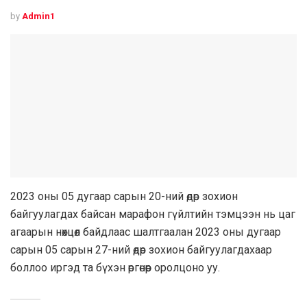
by
Admin1
2023 оны 05 дугаар сарын 20-ний өдөр зохион
байгуулагдах байсан марафон гүйлтийн тэмцээн нь цаг
агаарын нөхцөл байдлаас шалтгаалан 2023 оны дугаар
сарын 05 сарын 27-ний өдөр зохион байгуулагдахаар
боллоо иргэд та бүхэн өргөнөөр оролцоно уу.