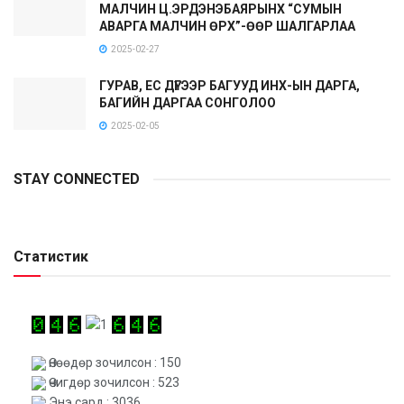
МАЛЧИН Ц.ЭРДЭНЭБАЯРЫНХ “СУМЫН
АВАРГА МАЛЧИН ӨРХ”-ӨӨР ШАЛГАРЛАА
2025-02-27
ГУРАВ, ЕС ДҮГЭЭР БАГУУД ИНХ-ЫН ДАРГА,
БАГИЙН ДАРГАА СОНГОЛОО
2025-02-05
STAY CONNECTED
Статистик
Өнөөдөр зочилсон : 150
Өчигдөр зочилсон : 523
Энэ сард : 3036