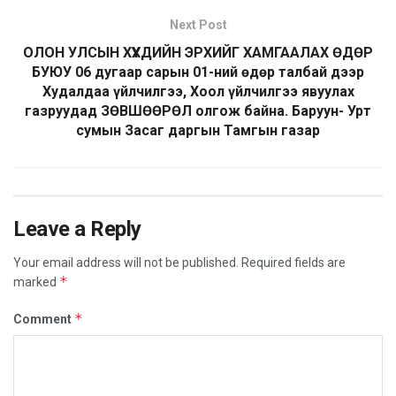
Next Post
ОЛОН УЛСЫН ХҮҮХДИЙН ЭРХИЙГ ХАМГААЛАХ ӨДӨР
БУЮУ 06 дугаар сарын 01-ний өдөр талбай дээр
Худалдаа үйлчилгээ, Хоол үйлчилгээ явуулах
газруудад ЗӨВШӨӨРӨЛ олгож байна. Баруун- Урт
сумын Засаг даргын Тамгын газар
Leave a Reply
Your email address will not be published.
Required fields are
*
marked
*
Comment