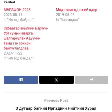
Related
МАРАФОН-2023
Мод тарих үндэсний өдөр
2023-05-11
2019-05-06
In "Ил тод байдал"
In "Зар мэдээ"
Сүхбаатар аймгийн Баруун-
Урт сумын аварга
шалгаруулах Адуучин
тэмцээн зохион
байгуулагдлаа.
2023-11-22
In "Ил тод байдал"
Previous Post
3 дугаар багийн Иргэдийн Нийтийн Хурал