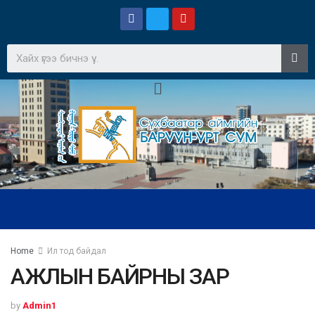
Home
Ил тод байдал
АЖЛЫН БАЙРНЫ ЗАР
by
Admin1