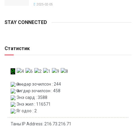
2025-02-05
STAY CONNECTED
Статистик
Өнөөдөр зочилсон : 244
Өчигдөр зочилсон : 458
Энэ сард : 3588
Энэ жил : 116571
Яг одоо : 2
Таны IP Address: 216.73.216.71