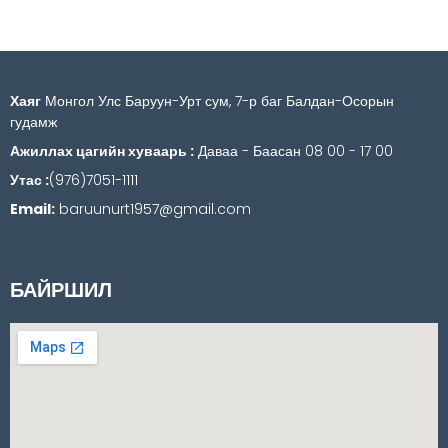
Хаяг
Монгол Улс Баруун-Урт сум, 7-р баг Балдан-Осорын
гудамж
Ажиллах цагийн хуваарь :
Даваа - Баасан 08 00 - 17 00
Утас :
(976)7051-1111
Email:
baruunurt1957@gmail.com
БАЙРШИЛ