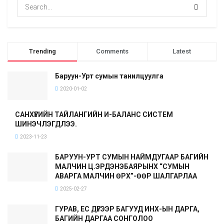
Trending
Comments
Latest
Баруун-Урт сумын танилцуулга
2020-01-02
САНХҮҮГИЙН ТАЙЛАНГИЙН И-БАЛАНС СИСТЕМ
ШИНЭЧЛЭГДЛЭЭ.
2023-11-23
БАРУУН-УРТ СУМЫН НАЙМДУГААР БАГИЙН
МАЛЧИН Ц.ЭРДЭНЭБАЯРЫНХ “СУМЫН
АВАРГА МАЛЧИН ӨРХ”-ӨӨР ШАЛГАРЛАА
2025-02-27
ГУРАВ, ЕС ДҮГЭЭР БАГУУД ИНХ-ЫН ДАРГА,
БАГИЙН ДАРГАА СОНГОЛОО