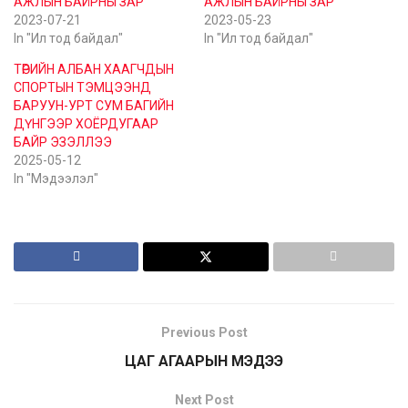
АЖЛЫН БАЙРНЫ ЗАР
АЖЛЫН БАЙРНЫ ЗАР
2023-07-21
2023-05-23
In "Ил тод байдал"
In "Ил тод байдал"
ТӨРИЙН АЛБАН ХААГЧДЫН
СПОРТЫН ТЭМЦЭЭНД
БАРУУН-УРТ СУМ БАГИЙН
ДҮНГЭЭР ХОЁРДУГААР
БАЙР ЭЗЭЛЛЭЭ
2025-05-12
In "Мэдээлэл"
Previous Post
ЦАГ АГААРЫН МЭДЭЭ
Next Post