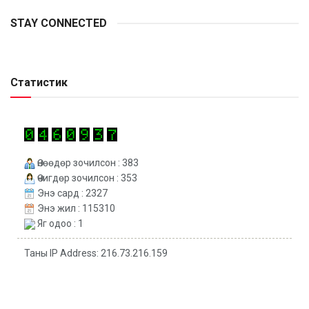
STAY CONNECTED
Статистик
Өнөөдөр зочилсон : 383
Өчигдөр зочилсон : 353
Энэ сард : 2327
Энэ жил : 115310
Яг одоо : 1
Таны IP Address: 216.73.216.159