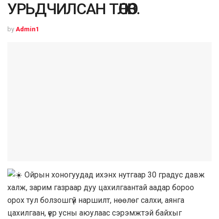
УРЬДЧИЛСАН ТӨЛӨВ.
by
Admin1
Ойрын хоногуудад ихэнх нутгаар 30 градус давж
халж, зарим газраар дуу цахилгаантай аадар бороо
орох тул болзошгүй наршилт, нөөлөг салхи, аянга
цахилгаан, үер усны аюулаас сэрэмжтэй байхыг