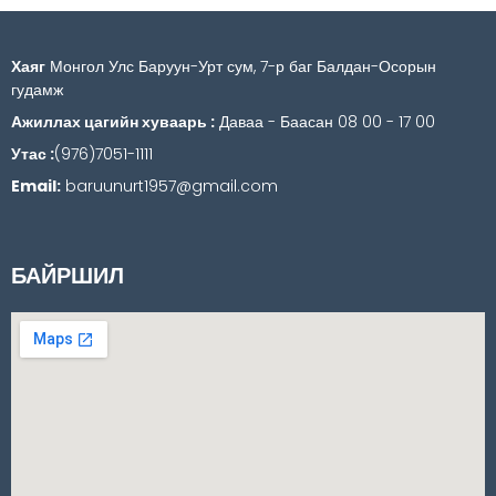
Хаяг
Монгол Улс Баруун-Урт сум, 7-р баг Балдан-Осорын
гудамж
Ажиллах цагийн хуваарь :
Даваа - Баасан 08 00 - 17 00
Утас :
(976)7051-1111
Email:
baruunurt1957@gmail.com
БАЙРШИЛ