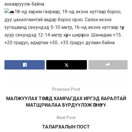
анхааруулж байна.
18-нд зарим газраар, 19-нд ихэнх нутгаар бороо,
дуу цахилгаантай аадар бороо орно. Салхи ихэнх
хугацаанд секундэд 5-10 метр, 16-нд ихэнх нутгаар түр
зуур секундэд 12-14 метр хүрч ширүүснэ. Шөнөдөө +15…
+20 градус, өдөртөө +30…+35 градус дулаан байна
Previous Post
МАЛЖУУЛАХ ТӨСӨЛД ХАМРАГДАХ ИРГЭД ЯАРАЛТАЙ
МАТЩРИАЛАА БҮРДҮҮЛЭЖ ӨГНӨ ҮҮ
Next Post
ТАЛАРХАЛЫН ПОСТ