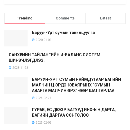
Trending
Comments
Latest
Баруун-Урт сумын танилцуулга
2020-01-02
САНХҮҮГИЙН ТАЙЛАНГИЙН И-БАЛАНС СИСТЕМ
ШИНЭЧЛЭГДЛЭЭ.
2023-11-23
БАРУУН-УРТ СУМЫН НАЙМДУГААР БАГИЙН
МАЛЧИН Ц.ЭРДЭНЭБАЯРЫНХ “СУМЫН
АВАРГА МАЛЧИН ӨРХ”-ӨӨР ШАЛГАРЛАА
2025-02-27
ГУРАВ, ЕС ДҮГЭЭР БАГУУД ИНХ-ЫН ДАРГА,
БАГИЙН ДАРГАА СОНГОЛОО
2025-02-05