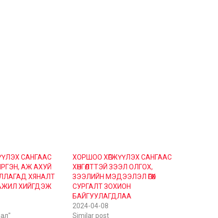
ҮҮЛЭХ САНГААС
ХОРШОО ХӨГЖҮҮЛЭХ САНГААС
РГЭН, АЖ АХУЙ
ХӨНГӨЛТТЭЙ ЗЭЭЛ ОЛГОХ,
ЛЛАГАД ХЯНАЛТ
ЗЭЭЛИЙН МЭДЭЭЛЭЛ ӨГӨХ
АЖИЛ ХИЙГДЭЖ
СУРГАЛТ ЗОХИОН
БАЙГУУЛАГДЛАА
2024-04-08
дал"
Similar post