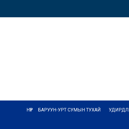
НҮҮР
БАРУУН-УРТ СУМЫН ТУХАЙ
УДИРДЛ