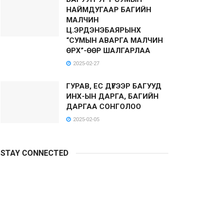
НАЙМДУГААР БАГИЙН
МАЛЧИН
Ц.ЭРДЭНЭБАЯРЫНХ
“СУМЫН АВАРГА МАЛЧИН
ӨРХ”-ӨӨР ШАЛГАРЛАА
2025-02-27
ГУРАВ, ЕС ДҮГЭЭР БАГУУД
ИНХ-ЫН ДАРГА, БАГИЙН
ДАРГАА СОНГОЛОО
2025-02-05
STAY CONNECTED