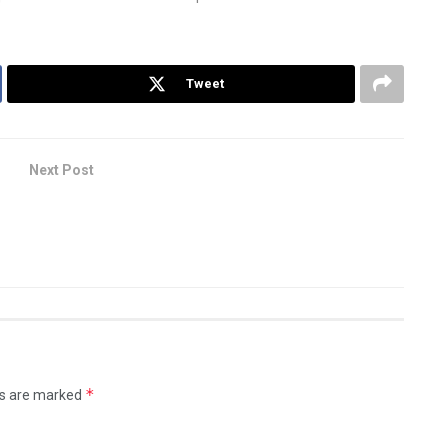
Tweet
Next Post
*
ds are marked