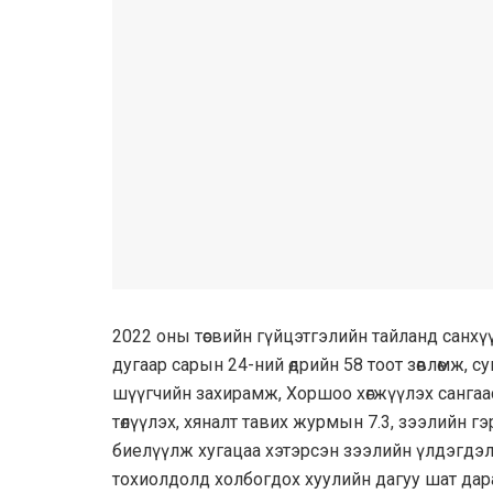
2022 оны төсвийн гүйцэтгэлийн тайланд санхү
дугаар сарын 24-ний өдрийн 58 тоот зөвлөмж,
шүүгчийн захирамж, Хоршоо хөгжүүлэх сангаас х
төлүүлэх, хяналт тавих журмын 7.3, зээлийн гэ
биелүүлж хугацаа хэтэрсэн зээлийн үлдэгдэлийг
тохиолдолд холбогдох хуулийн дагуу шат дар