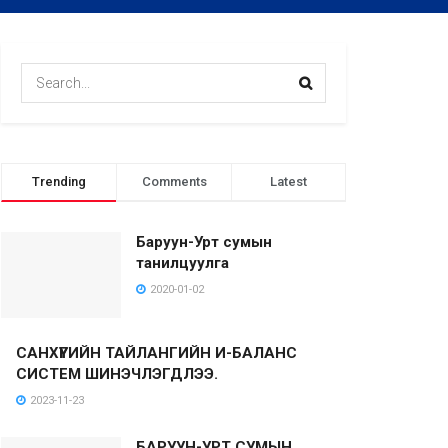
Trending
Comments
Latest
Баруун-Урт сумын
танилцуулга
2020-01-02
САНХҮҮГИЙН ТАЙЛАНГИЙН И-БАЛАНС
СИСТЕМ ШИНЭЧЛЭГДЛЭЭ.
2023-11-23
БАРУУН-УРТ СУМЫН