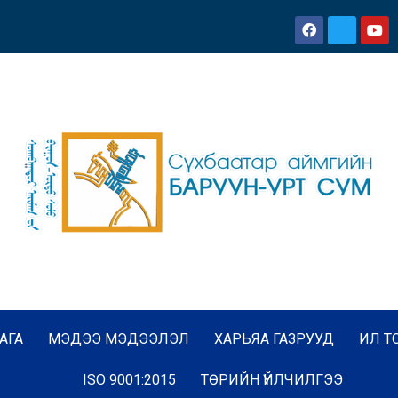
АГА
МЭДЭЭ МЭДЭЭЛЭЛ
ХАРЬЯА ГАЗРУУД
ИЛ Т
ISO 9001:2015
ТӨРИЙН ҮЙЛЧИЛГЭЭ