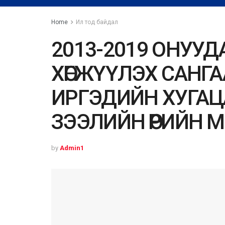
Home
Ил тод байдал
2013-2019 ОНУУ
ХӨГЖҮҮЛЭХ САНГА
ИРГЭДИЙН ХУГАЦ
ЗЭЭЛИЙН ӨРИЙН 
by
Admin1