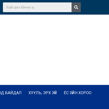
ОД БАЙДАЛ
ХУУЛЬ, ЭРХ ЗҮЙ
ЁС ЗҮЙН ХОРОО