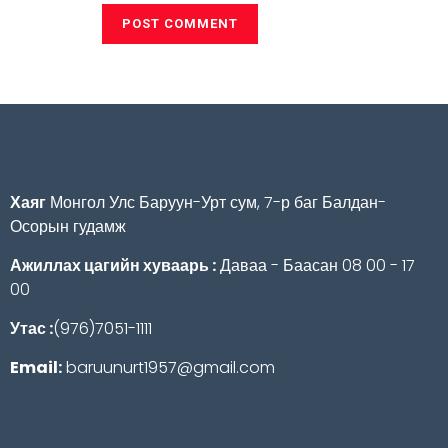
Хаяг
Монгол Улс Баруун-Урт сум, 7-р баг Балдан-
Осорын гудамж
Ажиллах цагийн хуваарь :
Даваа - Баасан 08 00 - 17
00
Утас :
(976)7051-1111
Email:
baruunurt1957@gmail.com