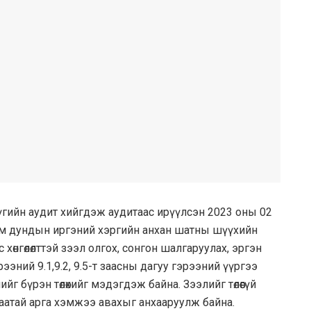
үгийн аудит хийгдэж аудитаас ирүүлсэн 2023 оны 02
 сум дундын иргэний хэргийн анхан шатны шүүхийн
өнгөлөлттэй зээл олгох, сонгон шалгаруулах, эргэн
рээний 9.1,9.2, 9.5-т заасны дагуу гэрээний үүргээ
 бүрэн төлөхийг мэдэгдэж байна. Зээлийг төлөөгүй
аатай арга хэмжээ авахыг анхааруулж байна.