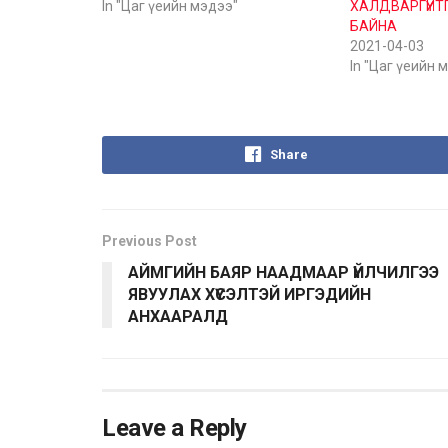
In "Цаг үеийн мэдээ"
ХАЛДВАРГҮЙ
БАЙНА
2021-04-03
In "Цаг үеийн 
Share
Previous Post
АЙМГИЙН БАЯР НААДМААР ҮЙЛЧИЛГЭЭ
ЯВУУЛАХ ХҮСЭЛТЭЙ ИРГЭДИЙН
АНХААРАЛД
Leave a Reply