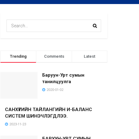
Trending
Comments
Latest
Баруун-Урт сумын
танилцуулга
2020-01-02
САНХҮҮГИЙН ТАЙЛАНГИЙН И-БАЛАНС
СИСТЕМ ШИНЭЧЛЭГДЛЭЭ.
2023-11-23
БАРУУН-УРТ СУМЫН