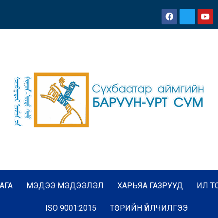
АГА
МЭДЭЭ МЭДЭЭЛЭЛ
ХАРЬЯА ГАЗРУУД
ИЛ Т
ISO 9001:2015
ТӨРИЙН ҮЙЛЧИЛГЭЭ