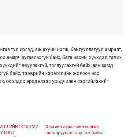
гаа тул иргэд, аж ахуйн нэгж, байгууллагууд амралт,
оо амарч зугаалахгүй байх, бага насны хүүхдэд тавих
 хүүхдийг явуулахгүй, тоглуулахгүй байх, аян замд
хгүй байх, тээврийн хэрэгслийн жолооч нар
нах, осолдох эрсдэлээс урьдчилан сэргийлэхийг
ЭМШЛИЙН 14150 М2
Хэсгийн ахлагчийн сонгон
ИУТГАЛ
шалгаруулалт зарлаж байна