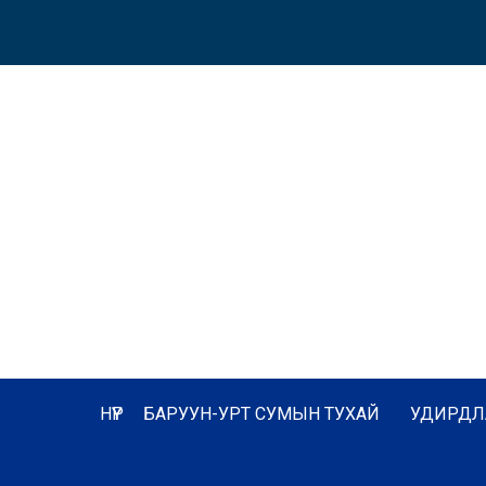
НҮҮР
БАРУУН-УРТ СУМЫН ТУХАЙ
УДИРДЛ