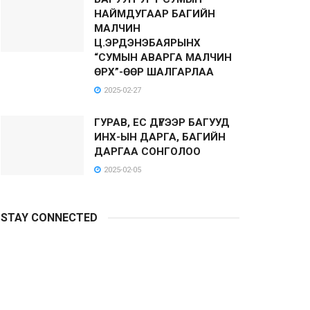
НАЙМДУГААР БАГИЙН
МАЛЧИН
Ц.ЭРДЭНЭБАЯРЫНХ
“СУМЫН АВАРГА МАЛЧИН
ӨРХ”-ӨӨР ШАЛГАРЛАА
2025-02-27
ГУРАВ, ЕС ДҮГЭЭР БАГУУД
ИНХ-ЫН ДАРГА, БАГИЙН
ДАРГАА СОНГОЛОО
2025-02-05
STAY CONNECTED