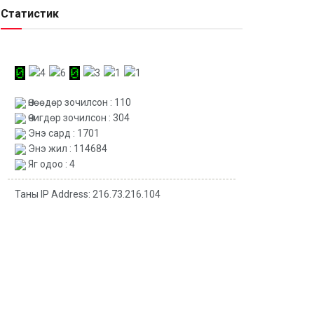
Статистик
Өнөөдөр зочилсон : 110
Өчигдөр зочилсон : 304
Энэ сард : 1701
Энэ жил : 114684
Яг одоо : 4
Таны IP Address: 216.73.216.104