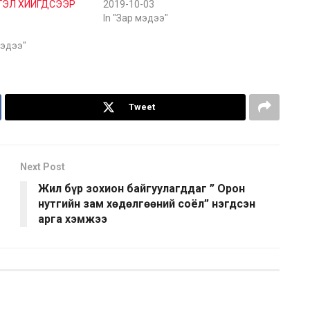
ТГЭЛ ХИЙГДСЭЭР
2019-10-03
In "Зар мэдээ"
мэдээ"
Tweet
Next Post
Жил бүр зохион байгуулагддаг ” Орон
нутгийн зам хөдөлгөөний соёл” нэгдсэн
арга хэмжээ