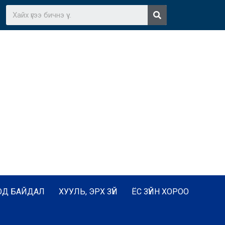
ОД БАЙДАЛ
ХУУЛЬ, ЭРХ ЗҮЙ
ЁС ЗҮЙН ХОРОО