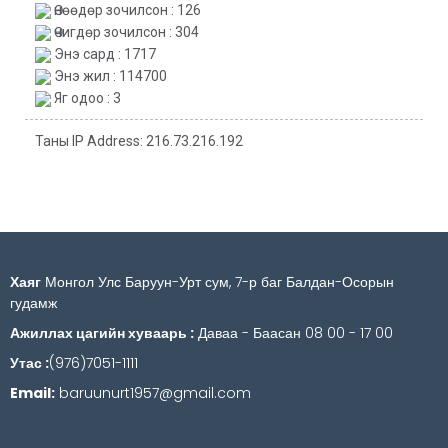
Өнөөдөр зочилсон : 126
Өчигдөр зочилсон : 304
Энэ сард : 1717
Энэ жил : 114700
Яг одоо : 3
Таны IP Address: 216.73.216.192
Хаяг
Монгол Улс Баруун-Урт сум, 7-р баг Балдан-Осорын
гудамж
Ажиллах цагийн хуваарь :
Даваа - Баасан 08 00 - 17 00
Утас :
(976)7051-1111
Email:
baruunurt1957@gmail.com