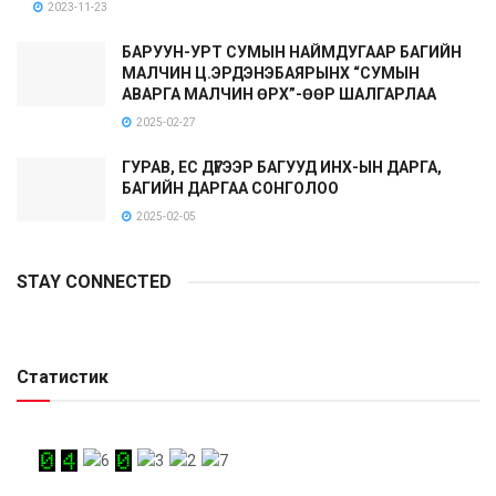
2023-11-23
БАРУУН-УРТ СУМЫН НАЙМДУГААР БАГИЙН
МАЛЧИН Ц.ЭРДЭНЭБАЯРЫНХ “СУМЫН
АВАРГА МАЛЧИН ӨРХ”-ӨӨР ШАЛГАРЛАА
2025-02-27
ГУРАВ, ЕС ДҮГЭЭР БАГУУД ИНХ-ЫН ДАРГА,
БАГИЙН ДАРГАА СОНГОЛОО
2025-02-05
STAY CONNECTED
Статистик