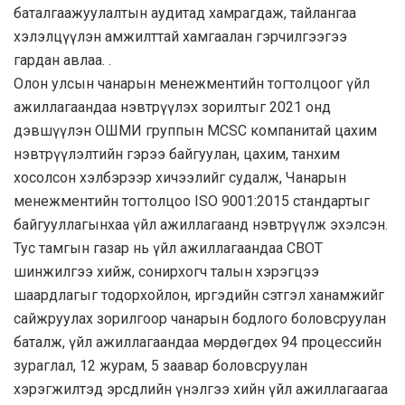
баталгаажуулалтын аудитад хамрагдаж, тайлангаа
хэлэлцүүлэн амжилттай хамгаалан гэрчилгээгээ
гардан авлаа. .
Олон улсын чанарын менежментийн тогтолцоог үйл
ажиллагаандаа нэвтрүүлэх зорилтыг 2021 онд
дэвшүүлэн ОШМИ группын MCSC компанитай цахим
нэвтрүүлэлтийн гэрээ байгуулан, цахим, танхим
хосолсон хэлбэрээр хичээлийг судалж, Чанарын
менежментийн тогтолцоо ISO 9001:2015 стандартыг
байгууллагынхаа үйл ажиллагаанд нэвтрүүлж эхэлсэн.
Тус тамгын газар нь үйл ажиллагаандаа СВОТ
шинжилгээ хийж, сонирхогч талын хэрэгцээ
шаардлагыг тодорхойлон, иргэдийн сэтгэл ханамжийг
сайжруулах зорилгоор чанарын бодлого боловсруулан
баталж, үйл ажиллагаандаа мөрдөгдөх 94 процессийн
зураглал, 12 журам, 5 заавар боловсруулан
хэрэгжилтэд эрсдлийн үнэлгээ хийн үйл ажиллагаагаа