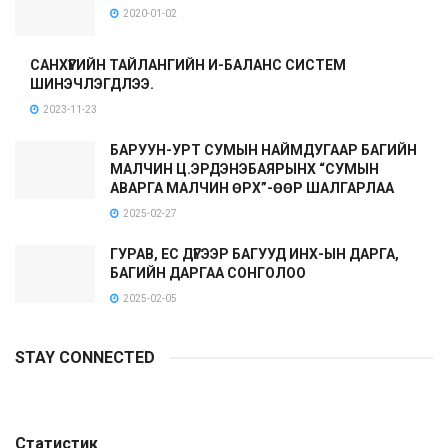
2020-01-02
САНХҮҮГИЙН ТАЙЛАНГИЙН И-БАЛАНС СИСТЕМ
ШИНЭЧЛЭГДЛЭЭ.
2023-11-23
БАРУУН-УРТ СУМЫН НАЙМДУГААР БАГИЙН
МАЛЧИН Ц.ЭРДЭНЭБАЯРЫНХ “СУМЫН
АВАРГА МАЛЧИН ӨРХ”-ӨӨР ШАЛГАРЛАА
2025-02-27
ГУРАВ, ЕС ДҮГЭЭР БАГУУД ИНХ-ЫН ДАРГА,
БАГИЙН ДАРГАА СОНГОЛОО
2025-02-05
STAY CONNECTED
Статистик