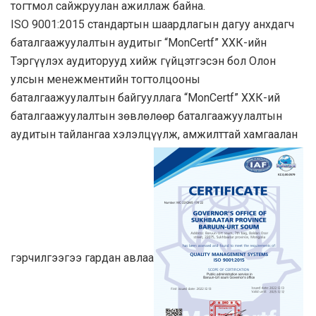
тогтмол сайжруулан ажиллаж байна.
ISO 9001:2015 стандартын шаардлагын дагуу анхдагч
баталгаажуулалтын аудитыг “MonCertf” ХХК-ийн
Тэргүүлэх аудиторууд хийж гүйцэтгэсэн бол Олон
улсын менежментийн тогтолцооны
баталгаажуулалтын байгууллага “MonCertf” ХХК-ий
баталгаажуулалтын зөвлөлөөр баталгаажуулалтын
аудитын тайлангаа хэлэлцүүлж, амжилттай хамгаалан
гэрчилгээгээ гардан авлаа