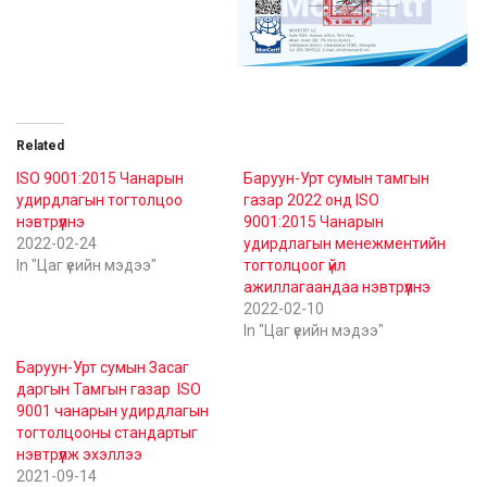
Related
ISO 9001:2015 Чанарын
Баруун-Урт сумын тамгын
удирдлагын тогтолцоо
газар 2022 онд ISO
нэвтрүүлнэ
9001:2015 Чанарын
2022-02-24
удирдлагын менежментийн
In "Цаг үеийн мэдээ"
тогтолцоог үйл
ажиллагаандаа нэвтрүүлнэ
2022-02-10
In "Цаг үеийн мэдээ"
Баруун-Урт сумын Засаг
даргын Тамгын газар ISO
9001 чанарын удирдлагын
тогтолцооны стандартыг
нэвтрүүлж эхэллээ
2021-09-14