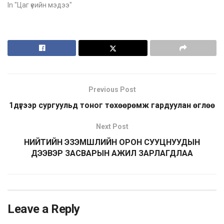
In "Цаг үеийн мэдээ"
Previous Post
1дүгээр сургуульд тоног төхөөрөмж гардуулан өглөө
Next Post
НИЙТИЙН ЭЗЭМШЛИЙН ОРОН СУУЦНУУДЫН
ДЭЭВЭР ЗАСВАРЫН АЖИЛ ЗАРЛАГДЛАА
Leave a Reply