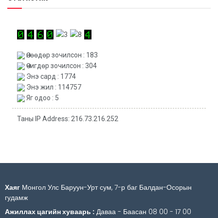
Өнөөдөр зочилсон : 183
Өчигдөр зочилсон : 304
Энэ сард : 1774
Энэ жил : 114757
Яг одоо : 5
Таны IP Address: 216.73.216.252
Хаяг
Монгол Улс Баруун-Урт сум, 7-р баг Балдан-Осорын
гудамж
Ажиллах цагийн хуваарь :
Даваа - Баасан 08 00 - 17 00