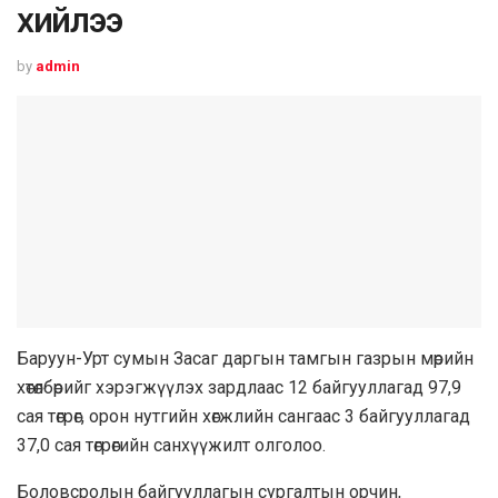
хийлээ
by
admin
Баруун-Урт сумын Засаг даргын тамгын газрын мөрийн
хөтөлбөрийг хэрэгжүүлэх зардлаас 12 байгууллагад 97,9
сая төгрөг, орон нутгийн хөгжлийн сангаас 3 байгууллагад
37,0 сая төгрөгийн санхүүжилт олголоо.
Боловсролын байгууллагын сургалтын орчин,