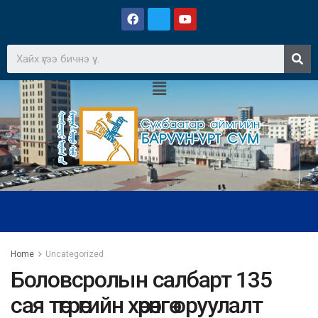
Home
Uncategorized
Боловсролын салбарт 135
сая төгрөгийн хөрөнгө оруулалт