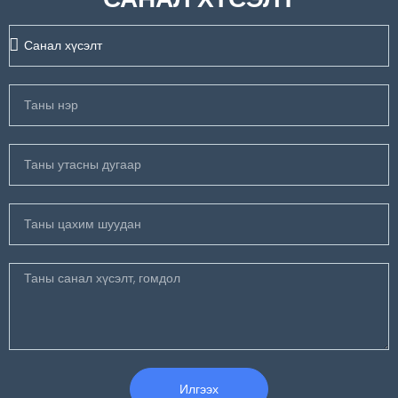
Илгээх