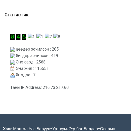
Статистик
Өнөөдөр зочилсон : 205
Өчигдөр зочилсон : 419
Энэ сард : 2568
Энэ жил : 115551
Яг одоо : 7
Таны IP Address: 216.73.217.60
Хаяг
Монгол Улс Баруун-Урт сум, 7-р баг Балдан-Осорын