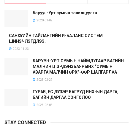
Баруун-Урт сумын танилцуулга
2020-01-02
САНХҮҮГИЙН ТАЙЛАНГИЙН И-БАЛАНС СИСТЕМ
ШИНЭЧЛЭГДЛЭЭ.
2023-11-23
БАРУУН-УРТ СУМЫН НАЙМДУГААР БАГИЙН
МАЛЧИН Ц.ЭРДЭНЭБАЯРЫНХ “СУМЫН
АВАРГА МАЛЧИН ӨРХ”-ӨӨР ШАЛГАРЛАА
2025-02-27
ГУРАВ, ЕС ДҮГЭЭР БАГУУД ИНХ-ЫН ДАРГА,
БАГИЙН ДАРГАА СОНГОЛОО
2025-02-05
STAY CONNECTED