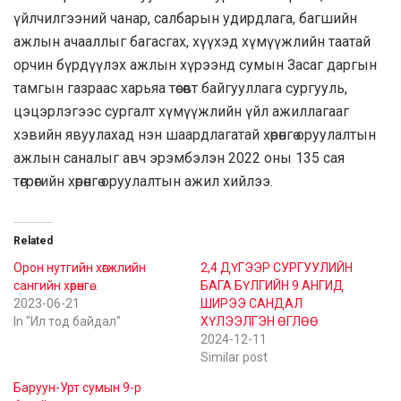
үйлчилгээний чанар, салбарын удирдлага, багшийн
ажлын ачааллыг багасгах, хүүхэд хүмүүжлийн таатай
орчин бүрдүүлэх ажлын хүрээнд сумын Засаг даргын
тамгын газраас харьяа төсөвт байгууллага сургууль,
цэцэрлэгээс сургалт хүмүүжлийн үйл ажиллагааг
хэвийн явуулахад нэн шаардлагатай хөрөнгө оруулалтын
ажлын саналыг авч эрэмбэлэн 2022 оны 135 сая
төгрөгийн хөрөнгө оруулалтын ажил хийлээ.
Related
Орон нутгийн хөгжлийн
2,4 ДҮГЭЭР СУРГУУЛИЙН
сангийн хөрөнгө…
БАГА БҮЛГИЙН 9 АНГИД
2023-06-21
ШИРЭЭ САНДАЛ
In "Ил тод байдал"
ХҮЛЭЭЛГЭН ӨГЛӨӨ
2024-12-11
Similar post
Баруун-Урт сумын 9-р