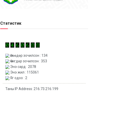
Статистик
Өнөөдөр зочилсон : 134
Өчигдөр зочилсон : 353
Энэ сард : 2078
Энэ жил : 115061
Яг одоо : 2
Таны IP Address: 216.73.216.199