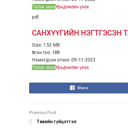
Татаж авах
Урьдчилан үзэх
pdf
САНХҮҮГИЙН НЭГТГЭСЭН 
Size:
1.53 MB
Үзсэн тоо:
188
Нэмэгдсэн огноо:
09-11-2023
Татаж авах
Урьдчилан үзэх
Share
Previous Post
Төсвийн гүйцэтгэл