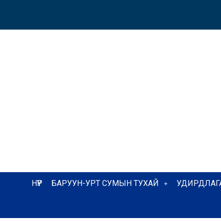
НҮҮР
БАРУУН-УРТ СУМЫН ТУХАЙ
УДИРДЛАГ