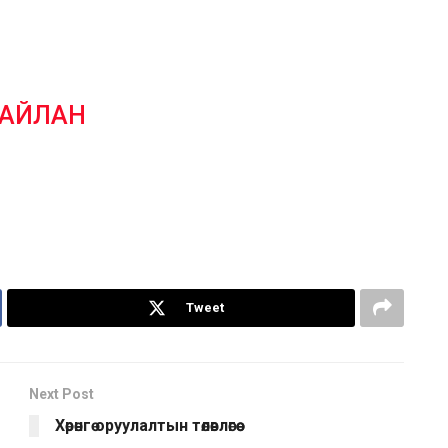
ТАЙЛАН
Tweet
Next Post
Хөрөнгө оруулалтын төлөвлөгөө