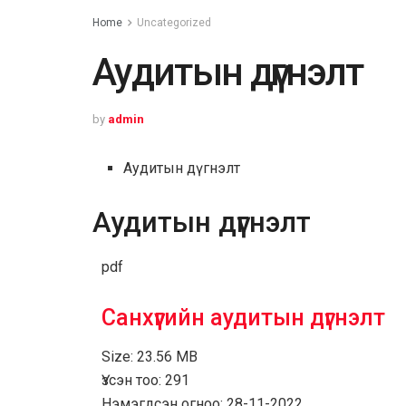
Home
Uncategorized
Аудитын дүгнэлт
by
admin
Аудитын дүгнэлт
Аудитын дүгнэлт
pdf
Санхүүгийн аудитын дүгнэлт
Size:
23.56 MB
Үзсэн тоо:
291
Нэмэгдсэн огноо:
28-11-2022