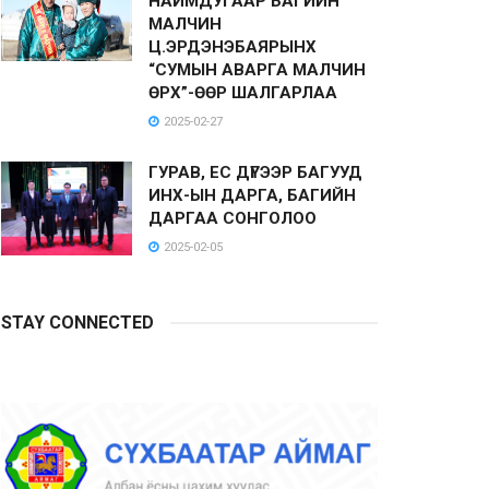
НАЙМДУГААР БАГИЙН
МАЛЧИН
Ц.ЭРДЭНЭБАЯРЫНХ
“СУМЫН АВАРГА МАЛЧИН
ӨРХ”-ӨӨР ШАЛГАРЛАА
2025-02-27
ГУРАВ, ЕС ДҮГЭЭР БАГУУД
ИНХ-ЫН ДАРГА, БАГИЙН
ДАРГАА СОНГОЛОО
2025-02-05
STAY CONNECTED