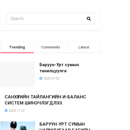
Trending
Comments
Latest
Баруун-Урт сумын
танилцуулга
2020-01-02
САНХҮҮГИЙН ТАЙЛАНГИЙН И-БАЛАНС
СИСТЕМ ШИНЭЧЛЭГДЛЭЭ.
2023-11-23
БАРУУН-УРТ СУМЫН