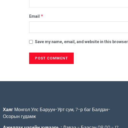
*
Email
Save my name, email, and website in this browser
Хаяг
Монгол Улс Баруун-Урт сум, 7-р баг Балдан-
Осорын гудамж
Ажиллах цагийн хуваарь :
Даваа - Баасан 08 00 - 17