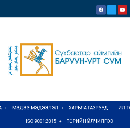
А
МЭДЭЭ МЭДЭЭЛЭЛ
ХАРЬЯА ГАЗРУУД
ИЛ 
ISO 9001:2015
ТӨРИЙН ҮЙЛЧИЛГЭЭ