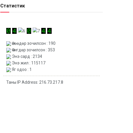
Статистик
Өнөөдөр зочилсон : 190
Өчигдөр зочилсон : 353
Энэ сард : 2134
Энэ жил : 115117
Яг одоо : 1
Таны IP Address: 216.73.217.8