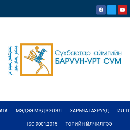
АГА
МЭДЭЭ МЭДЭЭЛЭЛ
ХАРЬЯА ГАЗРУУД
ИЛ Т
ISO 9001:2015
ТӨРИЙН ҮЙЛЧИЛГЭЭ