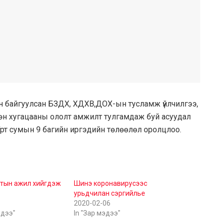
ион байгуулсан БЗДХ, ХДХВ,ДОХ-ын тусламж үйлчилгээ,
өн хугацааны ололт амжилт тулгамдаж буй асуудал
Урт сумын 9 багийн иргэдийн төлөөлөл оролцлоо.
тын ажил хийгдэж
Шинэ коронавирусээс
урьдчилан сэргийлье
2020-02-06
эдээ"
In "Зар мэдээ"