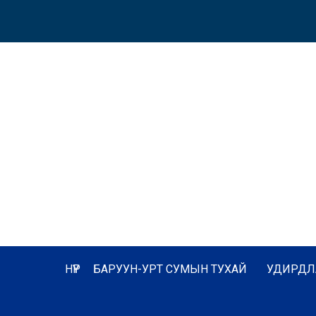
НҮҮР
БАРУУН-УРТ СУМЫН ТУХАЙ
УДИРДЛ