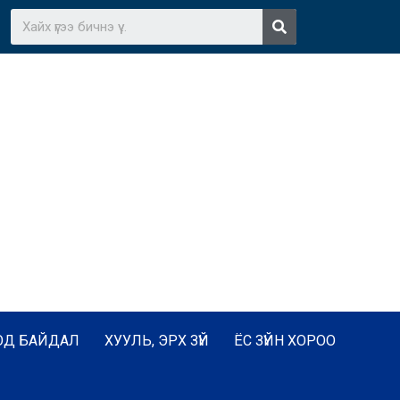
ОД БАЙДАЛ
ХУУЛЬ, ЭРХ ЗҮЙ
ЁС ЗҮЙН ХОРОО