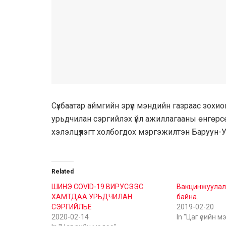
Сүхбаатар аймгийн эрүүл мэндийн газраас зох
урьдчилан сэргийлэх үйл ажиллагааны өнгөрс
хэлэлцүүлэгт холбогдох мэргэжилтэн Баруун-
Related
ШИНЭ COVID-19 ВИРУСЭЭС
Вакцинжуулал
ХАМТДАА УРЬДЧИЛАН
байна.
СЭРГИЙЛЬЕ
2019-02-20
2020-02-14
In "Цаг үеийн м