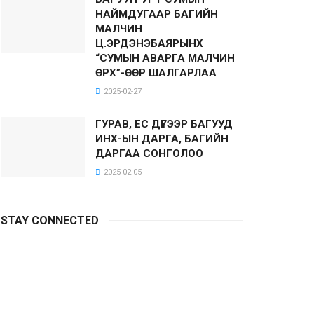
НАЙМДУГААР БАГИЙН
МАЛЧИН
Ц.ЭРДЭНЭБАЯРЫНХ
“СУМЫН АВАРГА МАЛЧИН
ӨРХ”-ӨӨР ШАЛГАРЛАА
2025-02-27
ГУРАВ, ЕС ДҮГЭЭР БАГУУД
ИНХ-ЫН ДАРГА, БАГИЙН
ДАРГАА СОНГОЛОО
2025-02-05
STAY CONNECTED