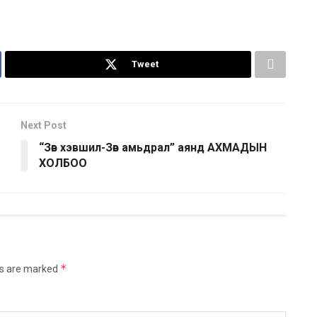
Tweet
Next Post
“Зөв хэвшил-Зөв амьдрал” аянд АХМАДЫН
ХОЛБОО
*
ds are marked