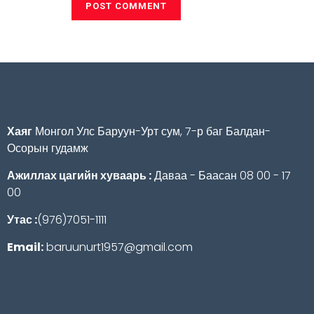
Хаяг
Монгол Улс Баруун-Урт сум, 7-р баг Балдан-
Осорын гудамж
Ажиллах цагийн хуваарь :
Даваа - Баасан 08 00 - 17
00
Утас :
(976)7051-1111
Email:
baruunurt1957@gmail.com