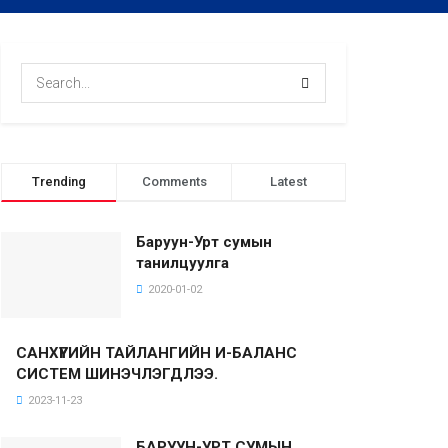
Trending
Comments
Latest
Баруун-Урт сумын
танилцуулга
2020-01-02
САНХҮҮГИЙН ТАЙЛАНГИЙН И-БАЛАНС
СИСТЕМ ШИНЭЧЛЭГДЛЭЭ.
2023-11-23
БАРУУН-УРТ СУМЫН