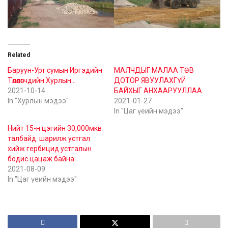
Related
Баруун-Урт сумын Иргэдийн
МАЛЧДЫГ МАЛАА ТӨВ
Төлөөлөгчдийн Хурлын…
ДОТОР ЯВУУЛАХГҮЙ
2021-10-14
БАЙХЫГ АНХААРУУЛЛАА
In "Хурлын мэдээ"
2021-01-27
In "Цаг үеийн мэдээ"
Нийт 15-н цэгийн 30,000мкв
талбайд шарилж устгал
хийж гербицид устгалын
бодис цацаж байна
2021-08-09
In "Цаг үеийн мэдээ"