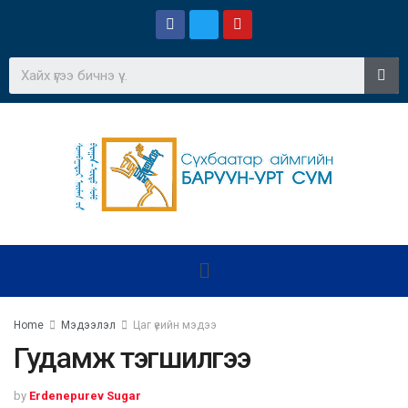
Home
Мэдээлэл
Цаг үеийн мэдээ
Гудамж тэгшилгээ
by
Erdenepurev Sugar