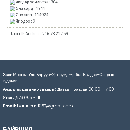
Өчигдөр зочилсон : 304
Энэ сард : 1941
Энэ жил : 114924
Яг одоо : 9
Таны IP Address: 216.73.217.69
Хаяг
Монгол Улс Баруун-Урт сум, 7-р баг Балдан-Осорын
гудамж
Ажиллах цагийн хуваарь :
Даваа - Баасан 08 00 - 17 00
Утас :
(976)7051-1111
Email:
baruunurt1957@gmail.com
БАЙРШИЛ