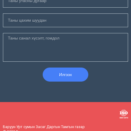
Илгээх
Баруун-Урт сумын Засаг Даргын Тамгын газар