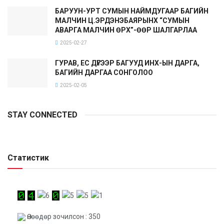
БАРУУН-УРТ СУМЫН НАЙМДУГААР БАГИЙН
МАЛЧИН Ц.ЭРДЭНЭБАЯРЫНХ “СУМЫН
АВАРГА МАЛЧИН ӨРХ”-ӨӨР ШАЛГАРЛАА
2025-02-27
ГУРАВ, ЕС ДҮГЭЭР БАГУУД ИНХ-ЫН ДАРГА,
БАГИЙН ДАРГАА СОНГОЛОО
2025-02-05
STAY CONNECTED
Статистик
Өнөөдөр зочилсон : 350