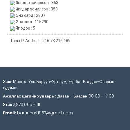
Өнөөдөр зочилсон : 363
Өчигдөр зочилсон : 353
Энэ сард : 2307
Энэ жил : 115290
Яг одоо : 5
Таны IP Address: 216.73.216.189
Хаяг
Монгол Улс Баруун-Урт сум, 7-р баг Балдан-Осорын
гудамж
Ажиллах цагийн хуваарь :
Даваа - Баасан 08 00 - 17 00
Утас :
(976)7051-1111
Email:
baruunurt1957@gmail.com