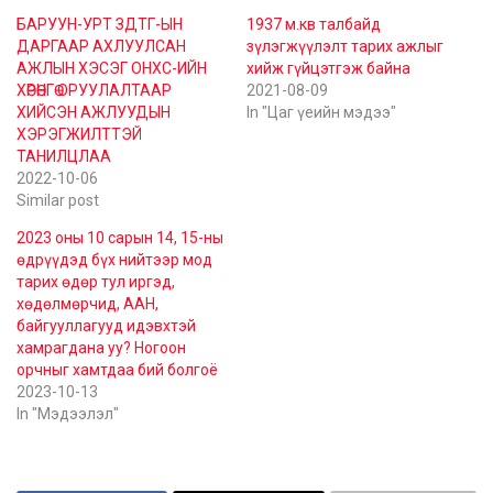
БАРУУН-УРТ ЗДТГ-ЫН
1937 м.кв талбайд
ДАРГААР АХЛУУЛСАН
зүлэгжүүлэлт тарих ажлыг
АЖЛЫН ХЭСЭГ ОНХС-ИЙН
хийж гүйцэтгэж байна
ХӨРӨНГӨ ОРУУЛАЛТААР
2021-08-09
ХИЙСЭН АЖЛУУДЫН
In "Цаг үеийн мэдээ"
ХЭРЭГЖИЛТТЭЙ
ТАНИЛЦЛАА
2022-10-06
Similar post
2023 оны 10 сарын 14, 15-ны
өдрүүдэд бүх нийтээр мод
тарих өдөр тул иргэд,
хөдөлмөрчид, ААН,
байгууллагууд идэвхтэй
хамрагдана уу? Ногоон
орчныг хамтдаа бий болгоё
2023-10-13
In "Мэдээлэл"