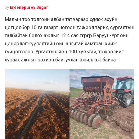
by
Erdenepurev Sugar
Малын тоо толгойн албан татвараар хөдөө аж ахуйн
цогцолбор 10 га газарт ногоон тэжээл тарих, сургалтын
талбайтай болох ажлыг 12.4 сая төгрөгөөр Баруун-Урт ойн
цэцэрлэгжүүлэлтийн ойн ангитай хамтран хийж
гүйцэтгэлээ. Ургалтын явц 100 хувьтай, тэжээлийг
хураах ажлыг зохион байгуулан ажиллаж байна.