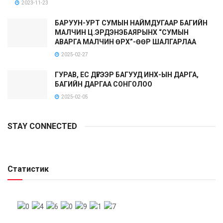
2023-11-23
БАРУУН-УРТ СУМЫН НАЙМДУГААР БАГИЙН
МАЛЧИН Ц.ЭРДЭНЭБАЯРЫНХ “СУМЫН
АВАРГА МАЛЧИН ӨРХ”-ӨӨР ШАЛГАРЛАА
2025-02-27
ГУРАВ, ЕС ДҮГЭЭР БАГУУД ИНХ-ЫН ДАРГА,
БАГИЙН ДАРГАА СОНГОЛОО
2025-02-05
STAY CONNECTED
Статистик