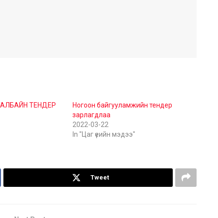
АЛБАЙН ТЕНДЕР
Ногоон байгууламжийн тендер
зарлагдлаа
2022-03-22
In "Цаг үеийн мэдээ"
Tweet