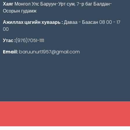
Хаяг
Монгол Улс Баруун-Урт сум, 7-р баг Балдан-
Осорын гудамж
Ажиллах цагийн хуваарь :
Даваа - Баасан 08 00 - 17
00
Утас :
(976)7051-1111
Email:
baruunurt1957@gmail.com