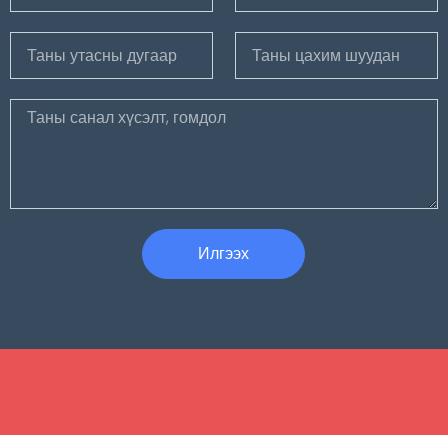
Илгээх