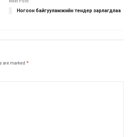
Next Post
Ногоон байгууламжийн тендер зарлагдлаа
*
ds are marked