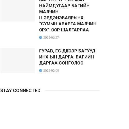
НАЙМДУГААР БАГИЙН
МАЛЧИН
Ц.ЭРДЭНЭБАЯРЫНХ
“СУМЫН АВАРГА МАЛЧИН
ӨРХ”-ӨӨР ШАЛГАРЛАА
2025-02-27
ГУРАВ, ЕС ДҮГЭЭР БАГУУД
ИНХ-ЫН ДАРГА, БАГИЙН
ДАРГАА СОНГОЛОО
2025-02-05
STAY CONNECTED