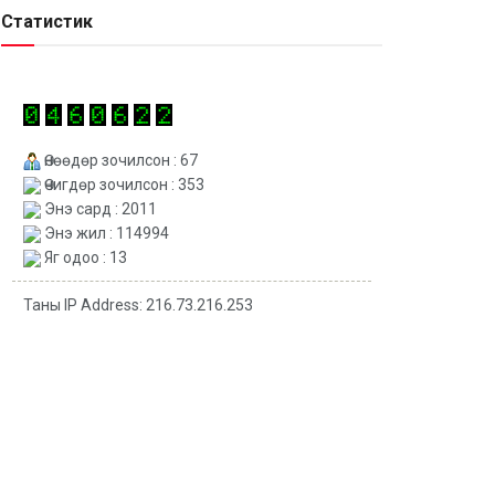
Статистик
Өнөөдөр зочилсон : 67
Өчигдөр зочилсон : 353
Энэ сард : 2011
Энэ жил : 114994
Яг одоо : 13
Таны IP Address: 216.73.216.253