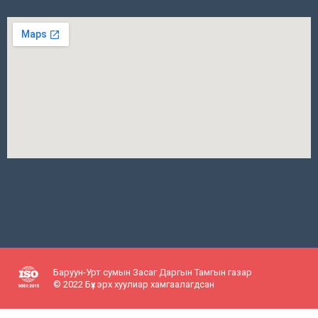
Баруун-Урт сумын Засаг Даргын Тамгын газар
© 2022 Бүх эрх хуулиар хамгаалагдсан