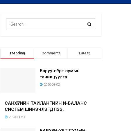
Trending
Comments
Latest
Баруун-Урт сумын
танилцуулга
2020-01-02
САНХҮҮГИЙН ТАЙЛАНГИЙН И-БАЛАНС
СИСТЕМ ШИНЭЧЛЭГДЛЭЭ.
2023-11-23
БАРУУН-УРТ СУМЫН