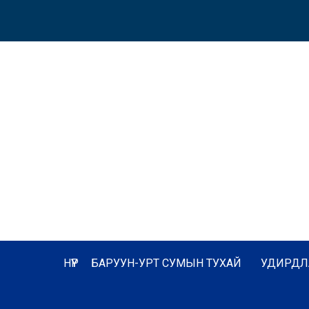
НҮҮР
БАРУУН-УРТ СУМЫН ТУХАЙ
УДИРДЛ