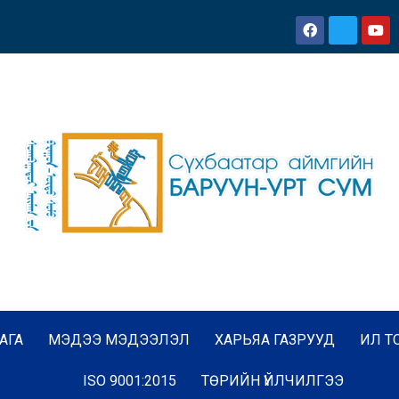
АГА
МЭДЭЭ МЭДЭЭЛЭЛ
ХАРЬЯА ГАЗРУУД
ИЛ Т
ISO 9001:2015
ТӨРИЙН ҮЙЛЧИЛГЭЭ