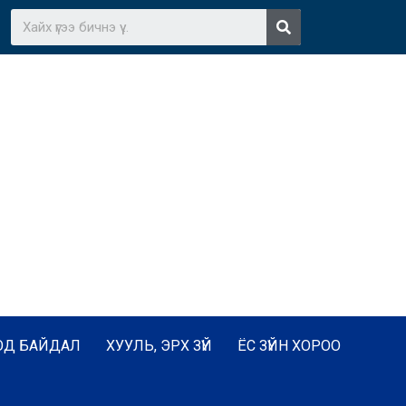
ОД БАЙДАЛ
ХУУЛЬ, ЭРХ ЗҮЙ
ЁС ЗҮЙН ХОРОО