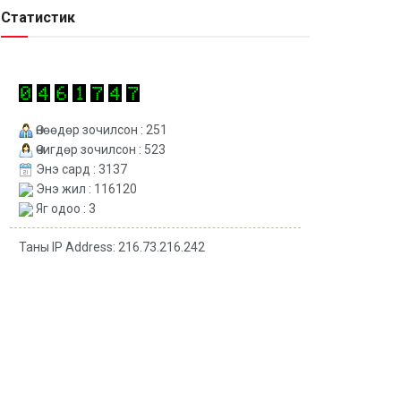
Статистик
Өнөөдөр зочилсон : 251
Өчигдөр зочилсон : 523
Энэ сард : 3137
Энэ жил : 116120
Яг одоо : 3
Таны IP Address: 216.73.216.242