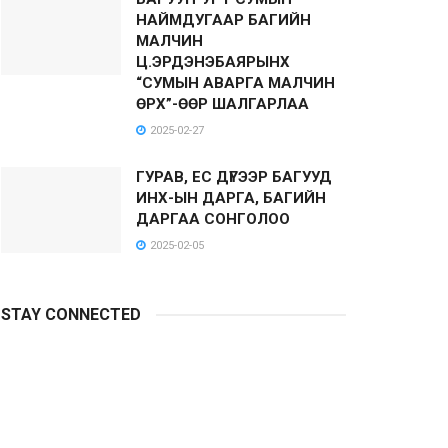
НАЙМДУГААР БАГИЙН
МАЛЧИН
Ц.ЭРДЭНЭБАЯРЫНХ
“СУМЫН АВАРГА МАЛЧИН
ӨРХ”-ӨӨР ШАЛГАРЛАА
2025-02-27
ГУРАВ, ЕС ДҮГЭЭР БАГУУД
ИНХ-ЫН ДАРГА, БАГИЙН
ДАРГАА СОНГОЛОО
2025-02-05
STAY CONNECTED