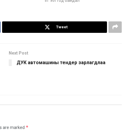
In "Ил тод байдал"
Tweet
Next Post
ДУК автомашины тендер зарлагдлаа
*
ds are marked