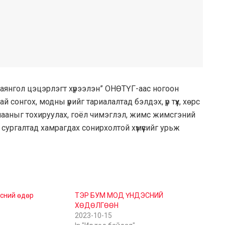
Баянгол цэцэрлэгт хүрээлэн” ОНӨТҮГ-аас ногоон
ай сонгох, модны үрийг тариалалтад бэлдэх, үр түүх, хөрс
дулааныг тохируулах, гоёл чимэглэл, жимс жимсгэний
сургалтад хамрагдах сонирхолтой хүмүүсийг урьж
эсний өдөр
ТЭР БУМ МОД ҮНДЭСНИЙ
ХӨДӨЛГӨӨН
2023-10-15