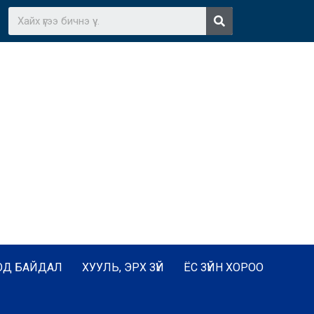
ОД БАЙДАЛ
ХУУЛЬ, ЭРХ ЗҮЙ
ЁС ЗҮЙН ХОРОО