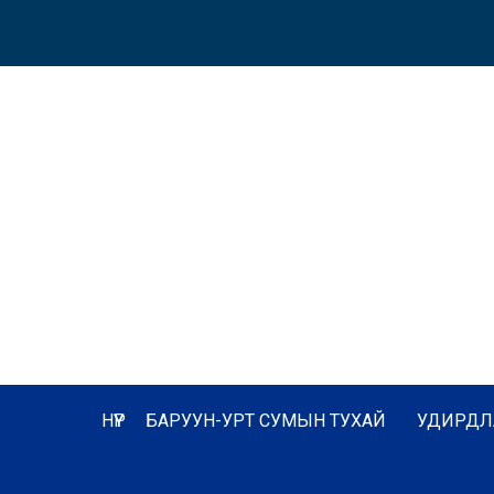
НҮҮР
БАРУУН-УРТ СУМЫН ТУХАЙ
УДИРДЛ