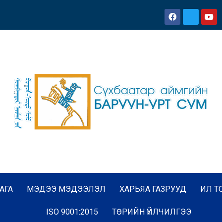
АГА
МЭДЭЭ МЭДЭЭЛЭЛ
ХАРЬЯА ГАЗРУУД
ИЛ Т
ISO 9001:2015
ТӨРИЙН ҮЙЛЧИЛГЭЭ