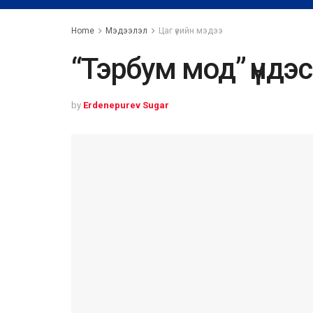
Home
Мэдээлэл
Цаг үеийн мэдээ
“Тэрбум мод” үндэ
by
Erdenepurev Sugar