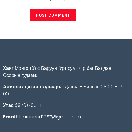
Хаяг
Монгол Улс Баруун-Урт сум, 7-р баг Балдан-
Осорын гудамж
Ажиллах цагийн хуваарь :
Даваа - Баасан 08 00 - 17
00
Утас :
(976)7051-1111
Email:
baruunurt1957@gmail.com