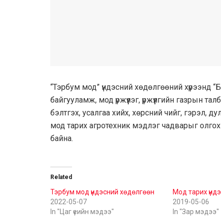
“Тэрбум мод” үндэсний хөдөлгөөний хүрээнд “
байгууламж, мод үржүүлэг, үржүүлгийн газрын талб
бэлтгэх, усалгаа хийх, хөрсний чийг, гэрэл, 
мод тарих агротехник мэдлэг чадварыг олгох 
байна.
Related
Тэрбум мод үндэсний хөдөлгөөн
Мод тарих үнд
2022-05-07
2019-05-06
In "Цаг үеийн мэдээ"
In "Зар мэдээ"