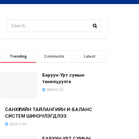
Trending
Comments
Latest
Баруун-Урт сумын
танилцуулга
2020-01-02
САНХҮҮГИЙН ТАЙЛАНГИЙН И-БАЛАНС
СИСТЕМ ШИНЭЧЛЭГДЛЭЭ.
2023-11-23
БАРУУН-УРТ СУМЫН