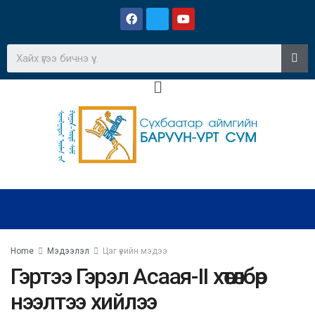
Home
Мэдээлэл
Цаг үеийн мэдээ
Гэртээ Гэрэл Асаая-II хөтөлбөр
нээлтээ хийлээ