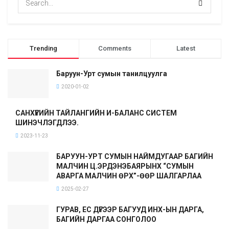
Trending
Comments
Latest
Баруун-Урт сумын танилцуулга
2020-01-02
САНХҮҮГИЙН ТАЙЛАНГИЙН И-БАЛАНС СИСТЕМ
ШИНЭЧЛЭГДЛЭЭ.
2023-11-23
БАРУУН-УРТ СУМЫН НАЙМДУГААР БАГИЙН
МАЛЧИН Ц.ЭРДЭНЭБАЯРЫНХ “СУМЫН
АВАРГА МАЛЧИН ӨРХ”-ӨӨР ШАЛГАРЛАА
2025-02-27
ГУРАВ, ЕС ДҮГЭЭР БАГУУД ИНХ-ЫН ДАРГА,
БАГИЙН ДАРГАА СОНГОЛОО