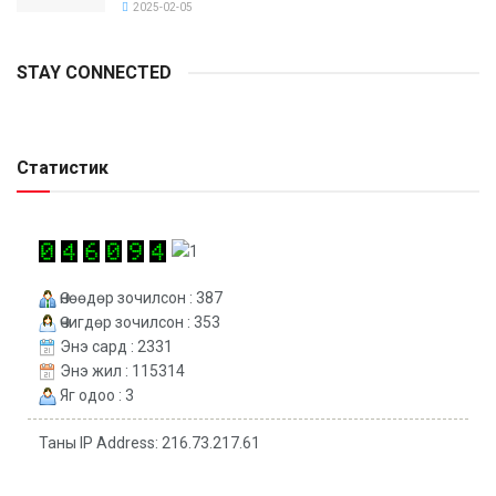
2025-02-05
STAY CONNECTED
Статистик
Өнөөдөр зочилсон : 387
Өчигдөр зочилсон : 353
Энэ сард : 2331
Энэ жил : 115314
Яг одоо : 3
Таны IP Address: 216.73.217.61