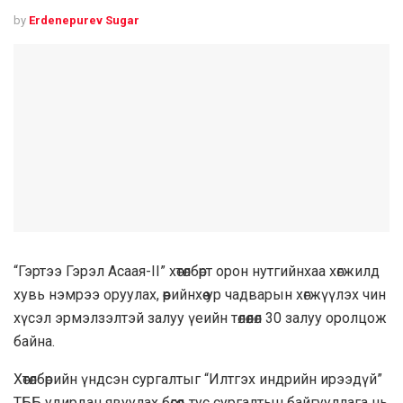
by
Erdenepurev Sugar
“Гэртээ Гэрэл Асаая-II” хөтөлбөрт орон нутгийнхаа хөгжилд
хувь нэмрээ оруулах, өөрийнхөө ур чадварын хөгжүүлэх чин
хүсэл эрмэлзэлтэй залуу үеийн төлөөлөл 30 залуу оролцож
байна.
Хөтөлбөрийн үндсэн сургалтыг “Илтгэх индрийн ирээдүй”
ТББ удирдан явуулах бөгөөд тус сургалтын байгууллага нь