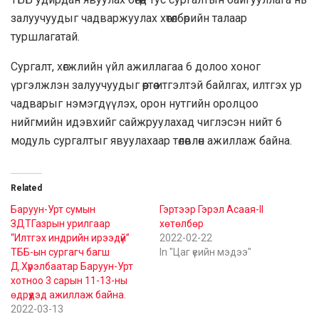
залуучуудыг чадваржуулах хөтөлбөрийн талаар
туршлагатай.
Сургалт, хөгжлийн үйл ажиллагаа 6 долоо хоног
үргэлжлэн залуучуудыг өөртөө итгэлтэй байлгах, илтгэх ур
чадварыг нэмэгдүүлэх, орон нутгийн оролцоо
нийгмийн идэвхийг сайжруулахад чиглэсэн нийт 6
модуль сургалтыг явуулахаар төлөвлөн ажиллаж байна.
Related
Баруун-Урт сумын
Гэртээр Гэрэл Асаая-II
ЗДТГазрын урилгаар
хөтөлбөр
“Илтгэх индрийн ирээдүй”
2022-02-22
ТББ-ын сургагч багш
In "Цаг үеийн мэдээ"
Д.Хүрэлбаатар Баруун-Урт
хотноо 3 сарын 11-13-ны
өдрүүдэд ажиллаж байна.
2022-03-13