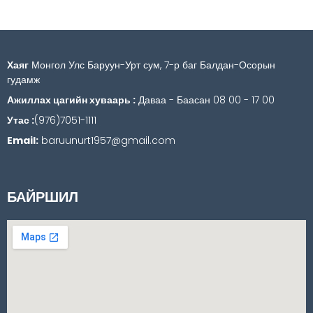
Хаяг
Монгол Улс Баруун-Урт сум, 7-р баг Балдан-Осорын
гудамж
Ажиллах цагийн хуваарь :
Даваа - Баасан 08 00 - 17 00
Утас :
(976)7051-1111
Email:
baruunurt1957@gmail.com
БАЙРШИЛ