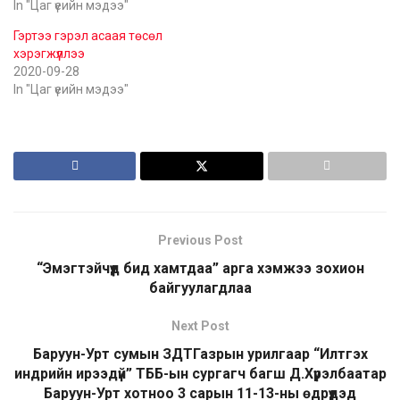
In "Цаг үеийн мэдээ"
Гэртээ гэрэл асаая төсөл
хэрэгжүүллээ
2020-09-28
In "Цаг үеийн мэдээ"
Previous Post
“Эмэгтэйчүүд бид хамтдаа” арга хэмжээ зохион
байгуулагдлаа
Next Post
Баруун-Урт сумын ЗДТГазрын урилгаар “Илтгэх
индрийн ирээдүй” ТББ-ын сургагч багш Д.Хүрэлбаатар
Баруун-Урт хотноо 3 сарын 11-13-ны өдрүүдэд