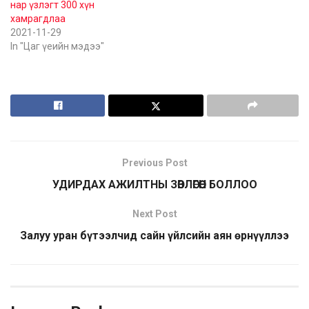
нар үзлэгт 300 хүн
хамрагдлаа
2021-11-29
In "Цаг үеийн мэдээ"
Previous Post
УДИРДАХ АЖИЛТНЫ ЗӨВЛӨГӨӨН БОЛЛОО
Next Post
Залуу уран бүтээлчид сайн үйлсийн аян өрнүүллээ