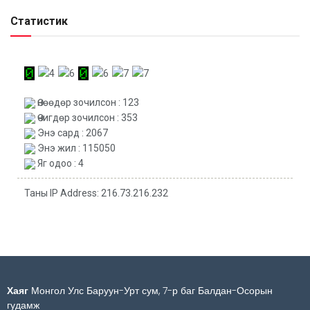
Статистик
Өнөөдөр зочилсон : 123
Өчигдөр зочилсон : 353
Энэ сард : 2067
Энэ жил : 115050
Яг одоо : 4
Таны IP Address: 216.73.216.232
Хаяг
Монгол Улс Баруун-Урт сум, 7-р баг Балдан-Осорын
гудамж