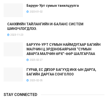
Баруун-Урт сумын танилцуулга
2020-01-02
САНХҮҮГИЙН ТАЙЛАНГИЙН И-БАЛАНС СИСТЕМ
ШИНЭЧЛЭГДЛЭЭ.
2023-11-23
БАРУУН-УРТ СУМЫН НАЙМДУГААР БАГИЙН
МАЛЧИН Ц.ЭРДЭНЭБАЯРЫНХ “СУМЫН
АВАРГА МАЛЧИН ӨРХ”-ӨӨР ШАЛГАРЛАА
2025-02-27
ГУРАВ, ЕС ДҮГЭЭР БАГУУД ИНХ-ЫН ДАРГА,
БАГИЙН ДАРГАА СОНГОЛОО
2025-02-05
STAY CONNECTED