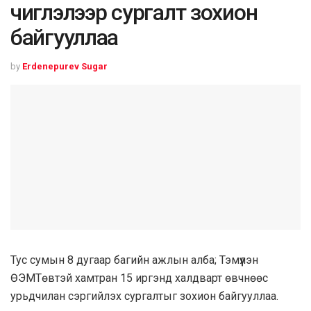
чиглэлээр сургалт зохион
байгууллаа
by
Erdenepurev Sugar
Тус сумын 8 дугаар багийн ажлын алба; Тэмүүлэн
ӨЭМТөвтэй хамтран 15 иргэнд халдварт өвчнөөс
урьдчилан сэргийлэх сургалтыг зохион байгууллаа.