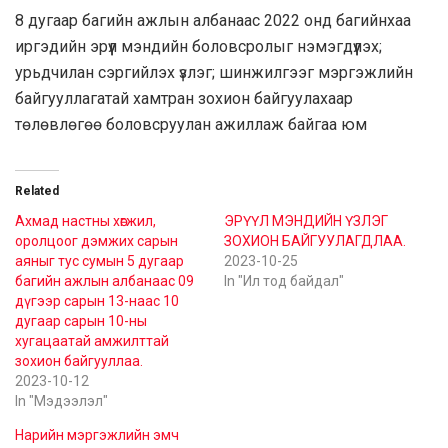
8 дугаар багийн ажлын албанаас 2022 онд багийнхаа
иргэдийн эрүүл мэндийн боловсролыг нэмэгдүүлэх;
урьдчилан сэргийлэх үзлэг; шинжилгээг мэргэжлийн
байгууллагатай хамтран зохион байгуулахаар
төлөвлөгөө боловсруулан ажиллаж байгаа юм
Related
Ахмад настны хөгжил,
ЭРҮҮЛ МЭНДИЙН ҮЗЛЭГ
оролцоог дэмжих сарын
ЗОХИОН БАЙГУУЛАГДЛАА.
аяныг тус сумын 5 дугаар
2023-10-25
багийн ажлын албанаас 09
In "Ил тод байдал"
дүгээр сарын 13-наас 10
дугаар сарын 10-ны
хугацаатай амжилттай
зохион байгууллаа.
2023-10-12
In "Мэдээлэл"
Нарийн мэргэжлийн эмч