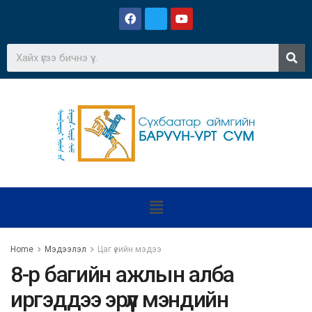
Home
Мэдээлэл
Цаг үеийн мэдээ
8-р багийн ажлын алба
иргэддээ эрүүл мэндийн