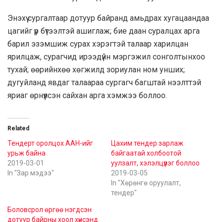
Энэхүү сургалтаар дотуур байранд амьдрах хугацаандаа
цагийг үр бүтээлтэй ашиглаж; бие даан суралцах арга
барил эзэмшиж сурах хэрэгтэй талаар харилцан
ярилцаж, сурагчид ирээдүйн мэргэжил сонголтынхоо
тухай; өөрийнхөө хөгжилд зориулан ном унших;
дугуйланд явдаг талаараа сургагч багштай нээлттэй
яриаг өрнүүлсэн сайхан арга хэмжээ боллоо.
Related
Тендерт оролцох ААН-ийг
Цахим тендер зарлаж
урьж байна
байгаатай холбоотой
2019-03-01
уулзалт, хэлэлцүүлэг боллоо
In "Зар мэдээ"
2019-03-05
In "Хөрөнгө оруулалт,
тендер"
Боловсрол өргөө нэгдсэн
дотуур байрны хоол хүнсэнд