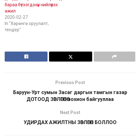
бараа бүтээгдэхүүн нийлүүлэх
ажил
2020-02-27
In "Хөрөнгө оруулалт,
тендер"
Previous Post
Баруун-Урт сумын Засаг даргын тамгын газар
ДОТООД ЗӨВЛӨГӨӨНӨӨ зохион байгууллаа
Next Post
УДИРДАХ АЖИЛТНЫ ЗӨВЛӨГӨӨН БОЛЛОО