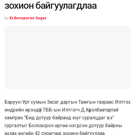
зохион байгуулагдлаа
by
Erdenepurev Sugar
Баруун-Урт сумын Засаг даргын Тамгын газраас Илтгэх
индрийн ирээдүй ТББ-ын Илтгэгч Д.Хүрэлбаатартай
хамтран “Бид дотуур байранд юуг суралцдаг вэ”
сургалтыг Боловсрол өргөө нэгдсэн дотуур байрны
ахлах ангийн 42 сурагчид зохион байгууллаа.