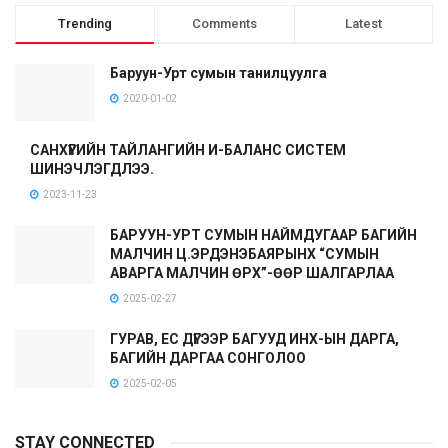
Trending
Comments
Latest
Баруун-Урт сумын танилцуулга
2020-01-02
САНХҮҮГИЙН ТАЙЛАНГИЙН И-БАЛАНС СИСТЕМ
ШИНЭЧЛЭГДЛЭЭ.
2023-11-23
БАРУУН-УРТ СУМЫН НАЙМДУГААР БАГИЙН
МАЛЧИН Ц.ЭРДЭНЭБАЯРЫНХ “СУМЫН
АВАРГА МАЛЧИН ӨРХ”-ӨӨР ШАЛГАРЛАА
2025-02-27
ГУРАВ, ЕС ДҮГЭЭР БАГУУД ИНХ-ЫН ДАРГА,
БАГИЙН ДАРГАА СОНГОЛОО
2025-02-05
STAY CONNECTED