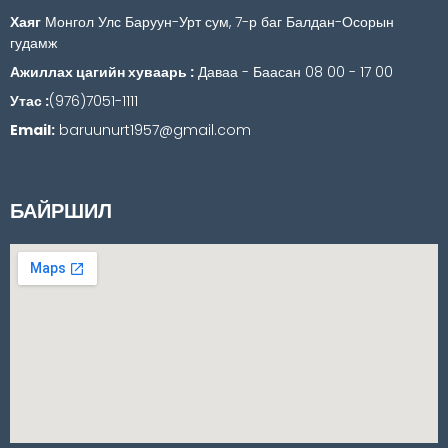
Хаяг
Монгол Улс Баруун-Урт сум, 7-р баг Балдан-Осорын
гудамж
Ажиллах цагийн хуваарь :
Даваа - Баасан 08 00 - 17 00
Утас :
(976)7051-1111
Email:
baruunurt1957@gmail.com
БАЙРШИЛ