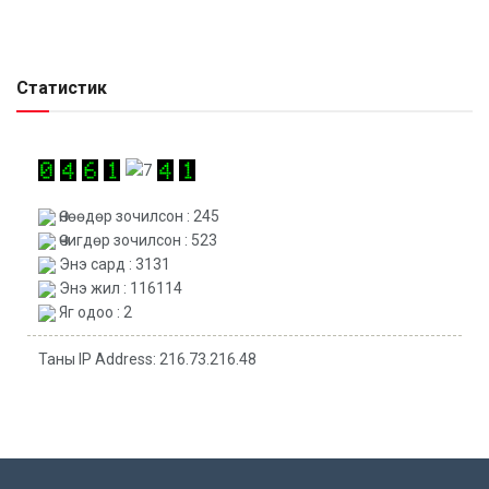
Статистик
Өнөөдөр зочилсон : 245
Өчигдөр зочилсон : 523
Энэ сард : 3131
Энэ жил : 116114
Яг одоо : 2
Таны IP Address: 216.73.216.48