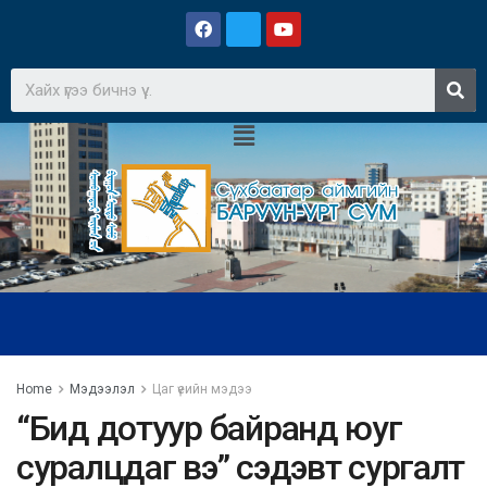
Home
Мэдээлэл
Цаг үеийн мэдээ
“Бид дотуур байранд юуг
суралцдаг вэ” сэдэвт сургалт