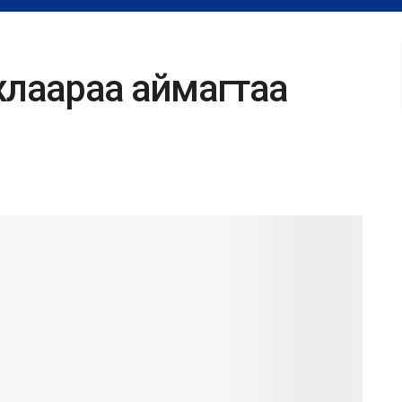
жлаараа аймагтаа