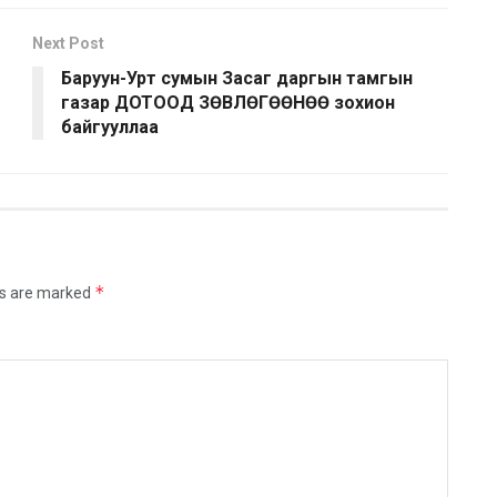
Next Post
Баруун-Урт сумын Засаг даргын тамгын
газар ДОТООД ЗӨВЛӨГӨӨНӨӨ зохион
байгууллаа
*
ds are marked