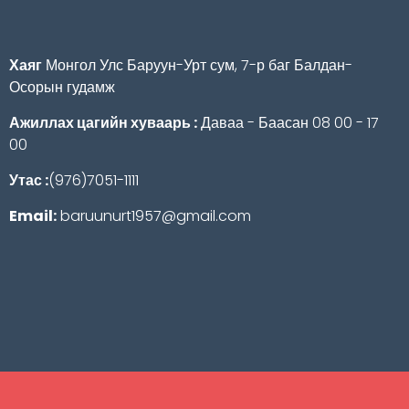
Хаяг
Монгол Улс Баруун-Урт сум, 7-р баг Балдан-
Осорын гудамж
Ажиллах цагийн хуваарь :
Даваа - Баасан 08 00 - 17
00
Утас :
(976)7051-1111
Email:
baruunurt1957@gmail.com