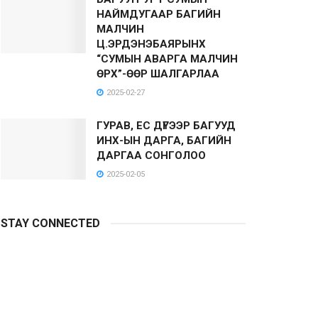
НАЙМДУГААР БАГИЙН
МАЛЧИН
Ц.ЭРДЭНЭБАЯРЫНХ
“СУМЫН АВАРГА МАЛЧИН
ӨРХ”-ӨӨР ШАЛГАРЛАА
2025-02-27
ГУРАВ, ЕС ДҮГЭЭР БАГУУД
ИНХ-ЫН ДАРГА, БАГИЙН
ДАРГАА СОНГОЛОО
2025-02-05
STAY CONNECTED