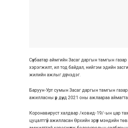
Сүхбаатар аймгийн Засаг даргын тамгын газа
хэрэгжилт, ил тод байдал, нийгэм эдийн засгийн
жилийн ажлыг дүгнэдэг.
Баруун-Урт сумын Засаг даргын тамгын газар 
ажилласны үр дүнд 2021 оны ажлаараа аймагтаа 
Коронавируст халдвар /ковид-19/-ын цар тахл
цуцалтгүй ажилласан Өрхийн эрүүл мэндийн тө
амжилттай хэрэгжүүлж боловсролын салбарын ү