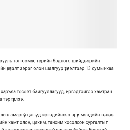
р хууль тогтоомж, төрийн бодлого шийдвэрийн
 үзүүлэлт зэрэг олон шалгуур үзүүлэлтээр 13 сумынхаа
харъяа төсөвт байгууллагууд, иргэдтэйгээ хамтран
тэргүүллээ.
ын амаргүй цаг үед иргэдийнхээ эрүүл мэндийн төлөө
вийн хамт олон, цахим, танхим хосолсон сургалтыг
йл ажиллагааг тасралтгүй явуулж байгаа Ерөнхий