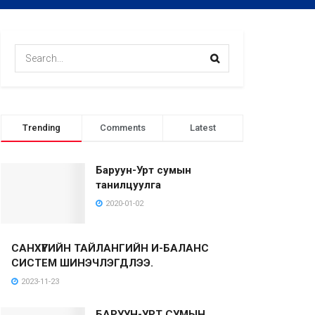
Trending
Comments
Latest
Баруун-Урт сумын
танилцуулга
2020-01-02
САНХҮҮГИЙН ТАЙЛАНГИЙН И-БАЛАНС
СИСТЕМ ШИНЭЧЛЭГДЛЭЭ.
2023-11-23
БАРУУН-УРТ СУМЫН