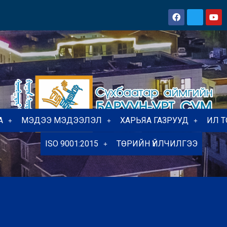
А
МЭДЭЭ МЭДЭЭЛЭЛ
ХАРЬЯА ГАЗРУУД
ИЛ 
ISO 9001:2015
ТӨРИЙН ҮЙЛЧИЛГЭЭ