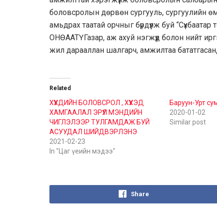
боловсролын дөрвөн сургууль, сургуулийн ө
амьдрах таатай орчныг бүрдүүлж буй “Сүхбаатар
ОНӨААТҮГазар, аж ахуй нэгжүүд болон нийт и
жил дарааллан шалгарч, амжилтаа бататгасанд
Related
ХҮҮХДИЙН БОЛОВСРОЛ , ХҮҮХЭД
Баруун-Урт су
ХАМГААЛАЛ ЭРҮҮЛ МЭНДИЙН
2020-01-02
ЧИГЛЭЛЭЭР ТУЛГАМДАЖ БУЙ
Similar post
АСУУДАЛ ШИЙДВЭРЛЭНЭ
2021-02-23
In "Цаг үеийн мэдээ"
Share