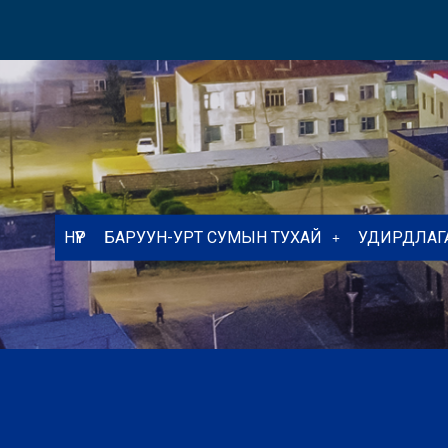
НҮҮР
БАРУУН-УРТ СУМЫН ТУХАЙ
УДИРДЛАГ