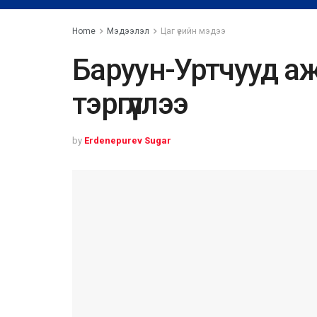
Home
Мэдээлэл
Цаг үеийн мэдээ
Баруун-Уртчууд а
тэргүүллээ
by
Erdenepurev Sugar