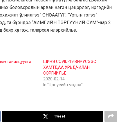
мнөх боловсролын арван нэгэн цэцэрлэг, иргэдийн
 тохижилт үйлчилгээ” ОНӨААТҮГ, “Уртын гэгээ”
ргэд, та бүхэндээ “АЙМГИЙН ТЭРГҮҮНИЙ СУМ”-аар 2
 баяр хүргэж, талархал илэрхийлье.
мын танилцуулга
ШИНЭ COVID-19 ВИРУСЭЭС
ХАМТДАА УРЬДЧИЛАН
СЭРГИЙЛЬЕ
2020-02-14
In "Цаг үеийн мэдээ"
Tweet