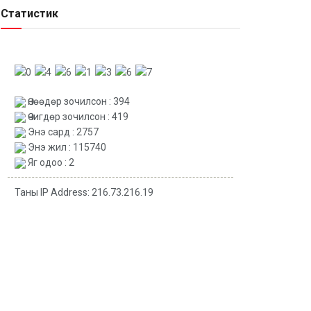
Статистик
Өнөөдөр зочилсон : 394
Өчигдөр зочилсон : 419
Энэ сард : 2757
Энэ жил : 115740
Яг одоо : 2
Таны IP Address: 216.73.216.19