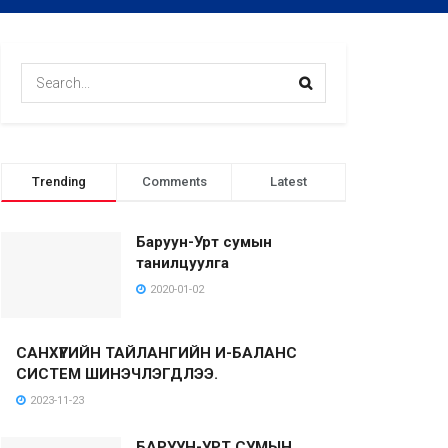
Trending
Comments
Latest
Баруун-Урт сумын
танилцуулга
2020-01-02
САНХҮҮГИЙН ТАЙЛАНГИЙН И-БАЛАНС
СИСТЕМ ШИНЭЧЛЭГДЛЭЭ.
2023-11-23
БАРУУН-УРТ СУМЫН