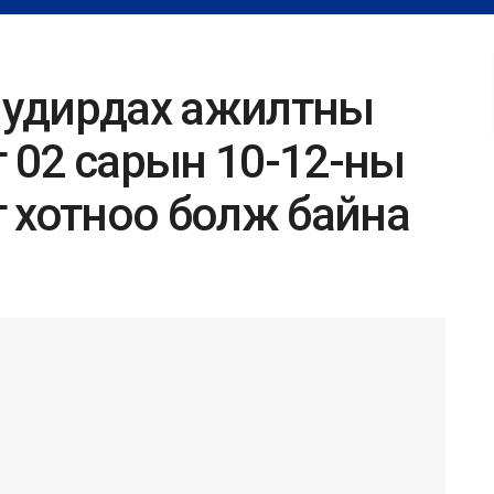
н удирдах ажилтны
т 02 сарын 10-12-ны
рт хотноо болж байна