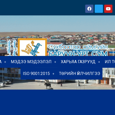
А
МЭДЭЭ МЭДЭЭЛЭЛ
ХАРЬЯА ГАЗРУУД
ИЛ 
ISO 9001:2015
ТӨРИЙН ҮЙЛЧИЛГЭЭ