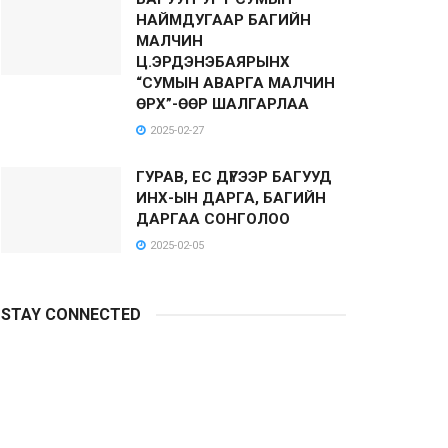
НАЙМДУГААР БАГИЙН
МАЛЧИН
Ц.ЭРДЭНЭБАЯРЫНХ
“СУМЫН АВАРГА МАЛЧИН
ӨРХ”-ӨӨР ШАЛГАРЛАА
2025-02-27
ГУРАВ, ЕС ДҮГЭЭР БАГУУД
ИНХ-ЫН ДАРГА, БАГИЙН
ДАРГАА СОНГОЛОО
2025-02-05
STAY CONNECTED