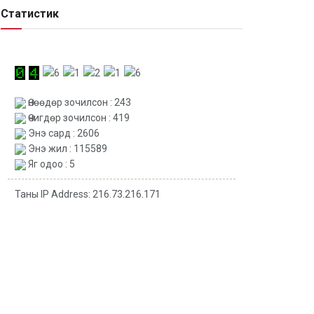
Статистик
Өнөөдөр зочилсон : 243
Өчигдөр зочилсон : 419
Энэ сард : 2606
Энэ жил : 115589
Яг одоо : 5
Таны IP Address: 216.73.216.171