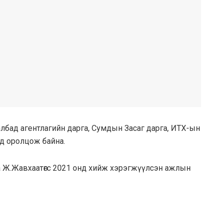
 албад агентлагийн дарга, Сумдын Засаг дарга, ИТХ-ын
уд оролцож байна.
рга Ж.Жавхаатөгс 2021 онд хийж хэрэгжүүлсэн ажлын