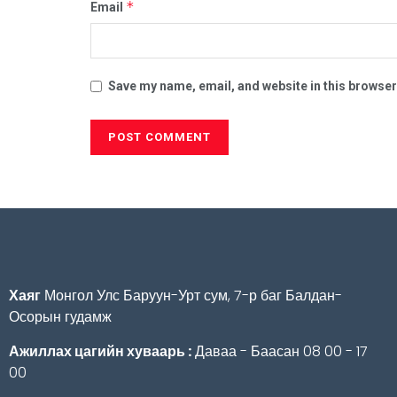
*
Email
Save my name, email, and website in this browser
Хаяг
Монгол Улс Баруун-Урт сум, 7-р баг Балдан-
Осорын гудамж
Ажиллах цагийн хуваарь :
Даваа - Баасан 08 00 - 17
00