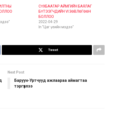
ИЛТНЫ
СҮХБААТАР АЙМГИЙН БАЯЛАГ
БОЛЛОО
БҮТЭЭГЧДИЙН VI ЗӨВЛӨГӨӨН
БОЛЛОО
мэдээ"
2022-04-29
In "Цаг үеийн мэдээ"
Tweet
Next Post
д
Баруун-Уртчууд ажлаараа аймагтаа
тэргүүллээ