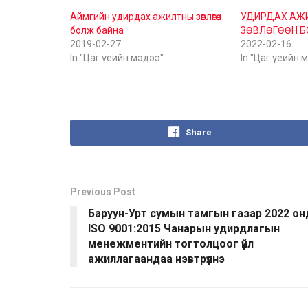
Аймгийн удирдах ажилтны зөвлөгөөн
УДИРДАХ АЖ
болж байна
ЗӨВЛӨГӨӨН 
2019-02-27
2022-02-16
In "Цаг үеийн мэдээ"
In "Цаг үеийн 
Share
Previous Post
Баруун-Урт сумын тамгын газар 2022 он
ISO 9001:2015 Чанарын удирдлагын
менежментийн тогтолцоог үйл
ажиллагаандаа нэвтрүүлнэ