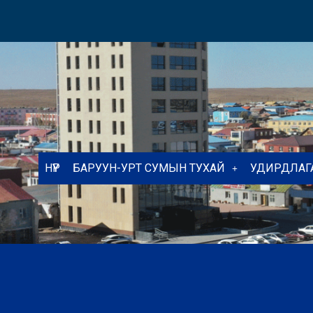
НҮҮР
БАРУУН-УРТ СУМЫН ТУХАЙ
УДИРДЛАГ