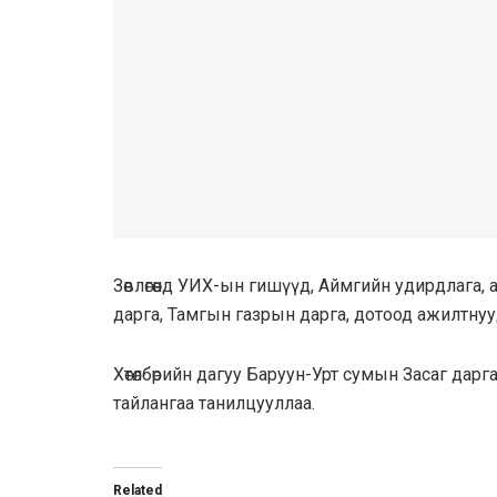
Зөвлөгөөнд УИХ-ын гишүүд, Аймгийн удирдлага,
дарга, Тамгын газрын дарга, дотоод ажилтну
Хөтөлбөрийн дагуу Баруун-Урт сумын Засаг да
тайлангаа танилцууллаа.
Related