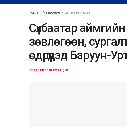
Home
Мэдээлэл
Цаг үеийн мэдээ
Сүхбаатар аймгий
зөвлөгөөн, сургал
өдрүүдэд Баруун-У
by
Erdenepurev Sugar