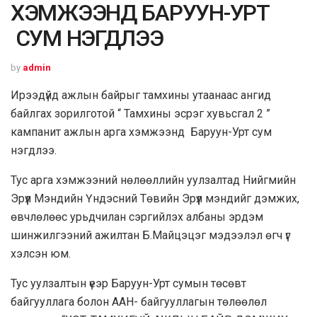
ХЭМЖЭЭНД БАРУУН-УРТ
СУМ НЭГДЛЭЭ
by
admin
Ирээдүйд ажлын байрыг тамхины утаанаас ангид
байлгах зорилготой “ Тамхины эсрэг хувьсгал 2 ”
кампанит ажлын арга хэмжээнд Баруун-Урт сум
нэгдлээ.
Тус арга хэмжээний нөлөөллийн уулзалтад Нийгмийн
Эрүүл Мэндийн Үндэсний Төвийн Эрүүл мэндийг дэмжих,
өвчлөлөөс урьдчилан сэргийлэх албаны эрдэм
шинжилгээний ажилтан Б.Майцэцэг мэдээлэл өгч үг
хэлсэн юм.
Тус уулзалтын үеэр Баруун-Урт сумын төсөвт
байгууллага болон ААН- байгууллагын төлөөлөл