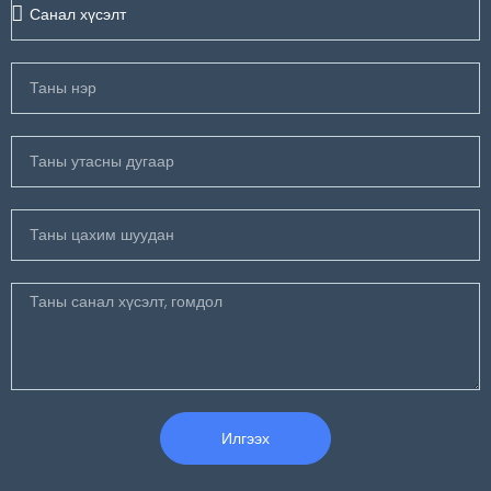
Илгээх