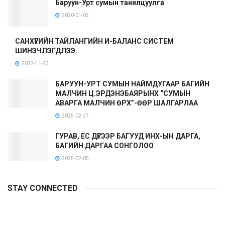
Баруун-Урт сумын танилцуулга
2020-01-02
САНХҮҮГИЙН ТАЙЛАНГИЙН И-БАЛАНС СИСТЕМ
ШИНЭЧЛЭГДЛЭЭ.
2023-11-23
БАРУУН-УРТ СУМЫН НАЙМДУГААР БАГИЙН
МАЛЧИН Ц.ЭРДЭНЭБАЯРЫНХ “СУМЫН
АВАРГА МАЛЧИН ӨРХ”-ӨӨР ШАЛГАРЛАА
2025-02-27
ГУРАВ, ЕС ДҮГЭЭР БАГУУД ИНХ-ЫН ДАРГА,
БАГИЙН ДАРГАА СОНГОЛОО
2025-02-05
STAY CONNECTED