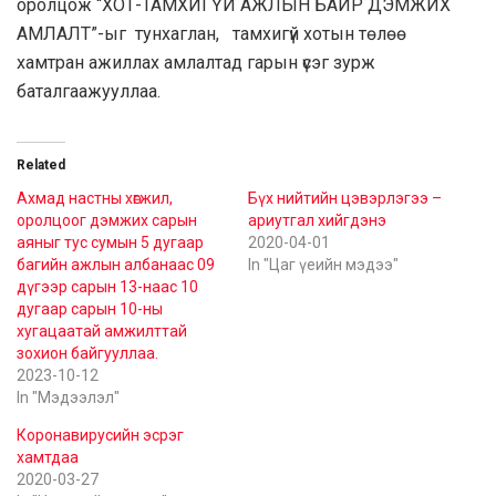
оролцож “ХОТ-ТАМХИГҮЙ АЖЛЫН БАЙР ДЭМЖИХ
АМЛАЛТ”-ыг тунхаглан, тамхигүй хотын төлөө
хамтран ажиллах амлалтад гарын үсэг зурж
баталгаажууллаа.
Related
Ахмад настны хөгжил,
Бүх нийтийн цэвэрлэгээ –
оролцоог дэмжих сарын
ариутгал хийгдэнэ
аяныг тус сумын 5 дугаар
2020-04-01
багийн ажлын албанаас 09
In "Цаг үеийн мэдээ"
дүгээр сарын 13-наас 10
дугаар сарын 10-ны
хугацаатай амжилттай
зохион байгууллаа.
2023-10-12
In "Мэдээлэл"
Коронавирусийн эсрэг
хамтдаа
2020-03-27