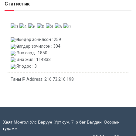
Статистик
Өнөөдөр зочилсон : 259
Өчигдөр зочилсон : 304
Энэ сард : 1850
Энэ жил : 114833
Яг одоо : 3
Таны IP Address: 216.73.216.198
Хаяг
Монгол Улс Баруун-Урт сум, 7-р баг Балдан-Осорын
гудамж