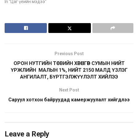
In "Цаг үеийн мэдээ"
Previous Post
ОРОН НУТГИЙН ТӨСВИЙН ХӨРӨНГӨӨР СУМЫН НИЙТ
ҮРЖЛИЙН МАЛЫН 1%, НИЙТ 2150 МАЛД ҮЗЛЭГ
АНГИЛАЛТ, БҮРТГЭЛЖҮҮЛЭЛТ ХИЙЛЭЭ
Next Post
Саруул хотхон байруудад камержуулалт хийгдлээ
Leave a Reply