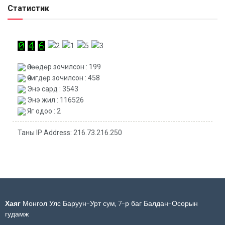
Статистик
Өнөөдөр зочилсон : 199
Өчигдөр зочилсон : 458
Энэ сард : 3543
Энэ жил : 116526
Яг одоо : 2
Таны IP Address: 216.73.216.250
Хаяг
Монгол Улс Баруун-Урт сум, 7-р баг Балдан-Осорын
гудамж