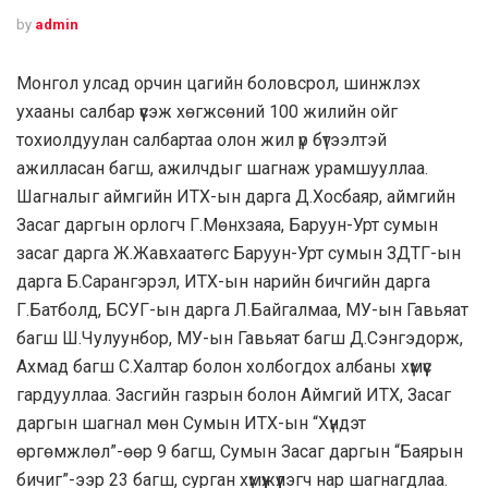
by
admin
Монгол улсад орчин цагийн боловсрол, шинжлэх
ухааны салбар үүсэж хөгжсөний 100 жилийн ойг
тохиолдуулан салбартаа олон жил үр бүтээлтэй
ажилласан багш, ажилчдыг шагнаж урамшууллаа.
Шагналыг аймгийн ИТХ-ын дарга Д.Хосбаяр, аймгийн
Засаг даргын орлогч Г.Мөнхзаяа, Баруун-Урт сумын
засаг дарга Ж.Жавхаатөгс Баруун-Урт сумын ЗДТГ-ын
дарга Б.Сарангэрэл, ИТХ-ын нарийн бичгийн дарга
Г.Батболд, БСУГ-ын дарга Л.Байгалмаа, МУ-ын Гавьяат
багш Ш.Чулуунбор, МУ-ын Гавьяат багш Д.Сэнгэдорж,
Ахмад багш С.Халтар болон холбогдох албаны хүмүүс
гардууллаа. Засгийн газрын болон Аймгий ИТХ, Засаг
даргын шагнал мөн Сумын ИТХ-ын “Хүндэт
өргөмжлөл”-өөр 9 багш, Сумын Засаг даргын “Баярын
бичиг”-ээр 23 багш, сурган хүмүүжүүлэгч нар шагнагдлаа.