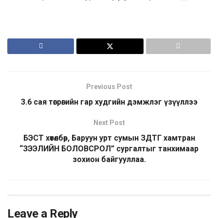
Previous Post
3.6 сая төгрөгийн гар худгийн дэмжлэг үзүүллээ
Next Post
БЭСТ хөтөлбөр, Баруун урт сумын ЗДТГ хамтран
“ЗЭЭЛИЙН БОЛОВСРОЛ” сургалтыг танхимаар
зохион байгууллаа.
Leave a Reply