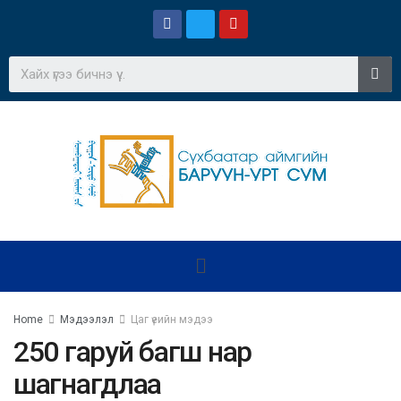
Home
Мэдээлэл
Цаг үеийн мэдээ
250 гаруй багш нар
шагнагдлаа