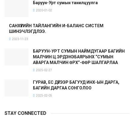
Баруун-Урт сумын танилцуулга
2020-01-02
САНХҮҮГИЙН ТАЙЛАНГИЙН И-БАЛАНС СИСТЕМ
ШИНЭЧЛЭГДЛЭЭ.
2023-11-23
БАРУУН-УРТ СУМЫН НАЙМДУГААР БАГИЙН
МАЛЧИН Ц.ЭРДЭНЭБАЯРЫНХ “СУМЫН
АВАРГА МАЛЧИН ӨРХ”-ӨӨР ШАЛГАРЛАА
2025-02-27
ГУРАВ, ЕС ДҮГЭЭР БАГУУД ИНХ-ЫН ДАРГА,
БАГИЙН ДАРГАА СОНГОЛОО
2025-02-05
STAY CONNECTED