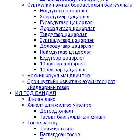
Сургуулийн өмнөх боловсролын байгууллага
Нэгдүгээр цэцэрлэг
Хоёрдугаар цэцэрлэг
Гуравдугаар цэцэрлэг
Дөрөвдүгээр цэцэрлэг
Тавдугаар цэцэрлэг
Зургаадугаар цэцэрлэг
Долоодугаар цэцэрлэг
Наймдугаар цэцэрлэг
Есдүгээр цэцэрлэг
10 дугаар цэцэрлэг
11 дүгээр цэцэрлэг
Өрхийн эрүүл мэндийн төв
Орон нутгийн өмчит аж ахуйн тооцоот
үйлдвэрийн газар
ИЛ ТОД БАЙДАЛ
Шилэн данс
Хяналт шинжилгээ үнэлгээ
Дотоод хяналт
Төсөвт байгууллагын хяналт
Төсөв санхүү
Төсвийн төсөл
Батлагдсан төсөв