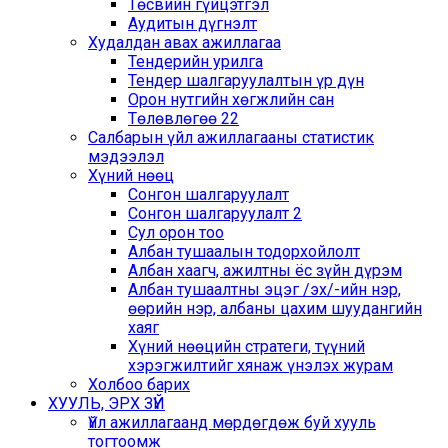
Төсвийн гүйцэтгэл
Аудитын дүгнэлт
Худалдан авах ажиллагаа
Тендерийн урилга
Тендер шалгаруулалтын үр дүн
Орон нутгийн хөгжлийн сан
Төлөвлөгөө 22
Cалбарын үйл ажиллагааны статистик
мэдээлэл
Хүний нөөц
Сонгон шалгаруулалт
Сонгон шалгаруулалт 2
Сул орон тоо
Албан тушаалын тодорхойлолт
Албан хаагч, ажилтны ёс зүйн дүрэм
Албан тушаалтны эцэг /эх/-ийн нэр,
өөрийн нэр, албаны цахим шуудангийн
хаяг
Хүний нөөцийн стратеги, түүний
хэрэгжилтийг хянаж үнэлэх журам
Холбоо барих
ХУУЛЬ, ЭРХ ЗҮЙ
Үйл ажиллагаанд мөрдөгдөж буй хууль
тогтоомж