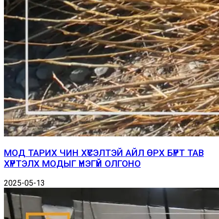
МОД ТАРИХ ЧИН ХҮСЭЛТЭЙ АЙЛ ӨРХ БҮРТ ТАВ
ХҮРТЭЛХ МОДЫГ ҮНЭГҮЙ ОЛГОНО
2025-05-13