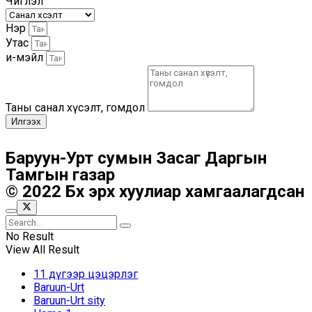
Чиглэл
Нэр
Утас
и-мэйл
Таны санал хүсэлт, гомдол
Илгээх
Баруун-Урт сумын Засаг Даргын
Тамгын газар
© 2022 Бүх эрх хуулиар хамгаалагдсан
No Result
View All Result
11 дүгээр цэцэрлэг
Baruun-Urt
Baruun-Urt sity