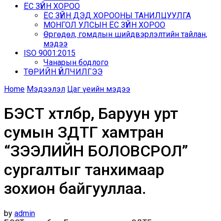
ЁС ЗҮЙН ХОРОО
ЁС ЗҮЙН ДЭД ХОРООНЫ ТАНИЛЦУУЛГА
МОНГОЛ УЛСЫН ЁС ЗҮЙН ХОРОО
Өргөдөл, гомдлын шийдвэрлэлтийн тайлан,
мэдээ
ISO 9001:2015
Чанарын бодлого
ТӨРИЙН ҮЙЛЧИЛГЭЭ
Home
Мэдээлэл
Цаг үеийн мэдээ
БЭСТ хөтөлбөр, Баруун урт
сумын ЗДТГ хамтран
“ЗЭЭЛИЙН БОЛОВСРОЛ”
сургалтыг танхимаар
зохион байгууллаа.
by
admin