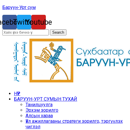
Баруун-Урт сум
acebook
Twitter
Youtube
Search
Menu
НҮҮР
БАРУУН-УРТ СУМЫН ТУХАЙ
Танилцуулга
Эрхэм зорилго
Алсын хараа
Үйл ажиллагааны стратеги зорилго, тэргүүлэх
чиглэл