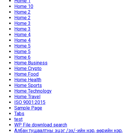
Home 1
Home 10
Home 2
Home 2
Home 3
Home 3
Home 4
Home 4
Home 5
Home 5
Home 6
Home Business
Home Crypto
Home Food
Home Health
Home Sports
Home Technology
Home Travel
ISO 9001:2015
Sample Page
Tabs
test
WP File download search
Албан тушаалтны эцэг /эх/-ийн нэр, өөрийн нэр,