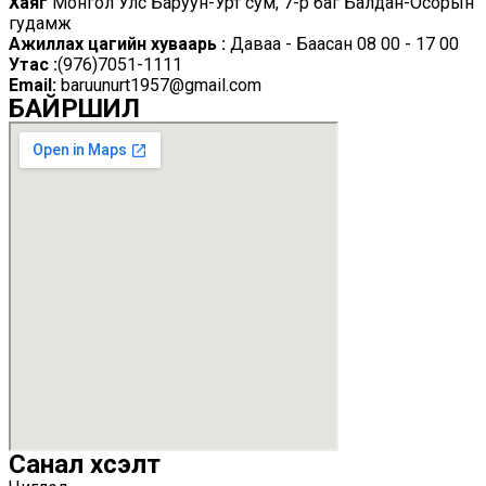
Хаяг
Монгол Улс Баруун-Урт сум, 7-р баг Балдан-Осорын
гудамж
Ажиллах цагийн хуваарь :
Даваа - Баасан 08 00 - 17 00
Утас :
(976)7051-1111
Email:
baruunurt1957@gmail.com
БАЙРШИЛ
Санал хүсэлт