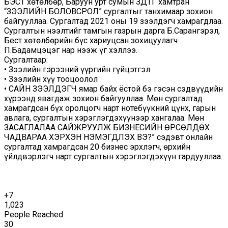
БЭСТ хөтөлбөр, Баруун урт сумын ЗДТГ хамтран
“ЗЭЭЛИЙН БОЛОВСРОЛ” сургалтыг танхимаар зохион
байгууллаа. Сургалтад 2021 оны 19 зээлдэгч хамрагдлаа.
Сургалтын нээлтийг тамгын газрын дарга Б.Сарангэрэл,
Бест хөтөлбөрийн бүс хариуцсан зохицуулагч
П.Бадамцэцэг нар нээж үг хэллээ.
Сургалтаар:
• Зээлийн гэрээний үүргийн гүйцэтгэл
• Зээлийн хүү тооцоолол
• САЙН ЗЭЭЛДЭГЧ ямар байх ёстой бэ гэсэн сэдвүүдийн
хүрээнд явагдаж зохион байгууллаа. Мөн сургалтад
хамрагдсан бүх оролцогч нарт нотебүүкний цүнх, гарын
авлага, сургалтын хэрэглэгдэхүүнээр хангалаа. Мөн
ЗАСАГЛАЛАА САЙЖРУУЛЖ БИЗНЕСИЙН ӨРСӨЛДӨХ
ЧАДВАРАА ХЭРХЭН НЭМЭГДҮҮЛЭХ ВЭ?” сэдэвт онлайн
сургалтад хамрагдсан 20 бизнес эрхлэгч, өрхийн
үйлдвэрлэгч нарт сургалтын хэрэглэгдэхүүн гардууллаа.
+7
1,023
People Reached
30