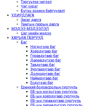
Тэргүүлэх чиглэл
Чиг үүрэг
Бүтэц зохион байгуулалт
УДИРДЛАГА
Засаг дарга
Тамгын газрын дарга
МЭДЭЭ МЭДЭЭЛЭЛ
Цаг үеийн мэдээ
ХАРЬЯА ГАЗРУУД
Баг
Нэгдүгээр баг
Хоёрдугаар баг
Гуравдугаар баг
Дөрөвдүгээр баг
Тавдугаар баг
Зургаадугаар баг
Долоодугаар баг
Наймдугаар баг
Есдүгээр баг
Ерөнхий боловсролын сургууль
ЕБ-ын нэгдүгээр сургууль
ЕБ-ын хоёрдугаар сургууль
ЕБ-ын гуравдугаар сургууль
ЕБ-ын дөрөвдүгээр сургууль