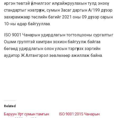
иргэн төвтэй үйлчилгээг илүү сайжруулахын тулд энэхүү
стандартыг нэвтрүүлж, сумын Засаг даргын А/199 дүгээр
захирамжаар төслийн багийг 2021 оны 09 дүгээр сарын
10-ны өдөр байгууллаа.
ISO 9001 Чанарын удирдлагын тогтолцооны сургалтыг
Ошми групптэй хамтран зохион байгуулж байгаа
бөгөөд удирдлагын олон улсын тэргүүлэх зэргийн
аудитор Ж.Алтангэрэл зөвлөхөөр ажиллаж байна.
Related
Баруун-Урт сумын тамгын
ISO 9001:2015 Чанарын