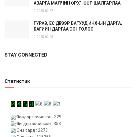
АВАРГА МАЛЧИН ӨРХ”-ӨӨР ШАЛГАРЛАА
2025-02-27
ГУРАВ, ЕС ДҮГЭЭР БАГУУД ИНХ-ЫН ДАРГА,
БАГИЙН ДАРГАА СОНГОЛОО
2025-02-05
STAY CONNECTED
Статистик
Өнөөдөр зочилсон : 329
Өчигдөр зочилсон : 353
Энэ сард : 2273
Энэ жил : 115256