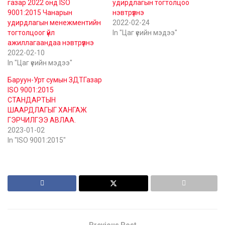
газар 2022 онд ISO
удирдлагын тогтолцоо
9001:2015 Чанарын
нэвтрүүлнэ
удирдлагын менежментийн
2022-02-24
тогтолцоог үйл
In "Цаг үеийн мэдээ"
ажиллагаандаа нэвтрүүлнэ
2022-02-10
In "Цаг үеийн мэдээ"
Баруун-Урт сумын ЗДТГазар
ISO 9001:2015
СТАНДАРТЫН
ШААРДЛАГЫГ ХАНГАЖ
ГЭРЧИЛГЭЭ АВЛАА.
2023-01-02
In "ISO 9001:2015"