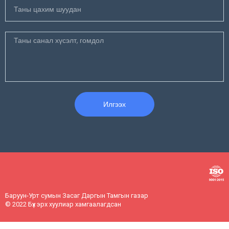
Илгээх
Баруун-Урт сумын Засаг Даргын Тамгын газар
© 2022 Бүх эрх хуулиар хамгаалагдсан