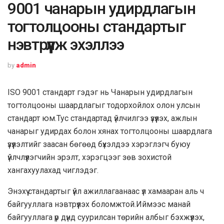
9001 чанарын удирдлагын
тогтолцооны стандартыг
нэвтрүүлж эхэллээ
by
admin
ISO 9001 стандарт гэдэг нь Чанарын удирдлагын
тогтолцооны шаардлагыг тодорхойлох олон улсын
стандарт юм.Тус стандартад үйлчилгээ үзүүлэх, ажлын
чанарыг удирдах болон хянах тогтолцооны шаардлага
үзүүлэлтийг заасан бөгөөд бүхэлдээ хэрэглэгч буюу
үйлчлүүлэгчийн эрэлт, хэрэгцээг зөв зохистой
хангахуулахад чиглэдэг.
Энэхүү стандартыг үйл ажиллагаанаас үл хамааран аль ч
байгууллага нэвтрүүлэх боломжтой.Иймээс манай
байгууллага үр дүнд суурилсан төрийн албыг бэхжүүлэх,