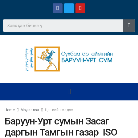
Home
Мэдээлэл
Цаг үеийн мэдээ
Баруун-Урт сумын Засаг
даргын Тамгын газар ISO