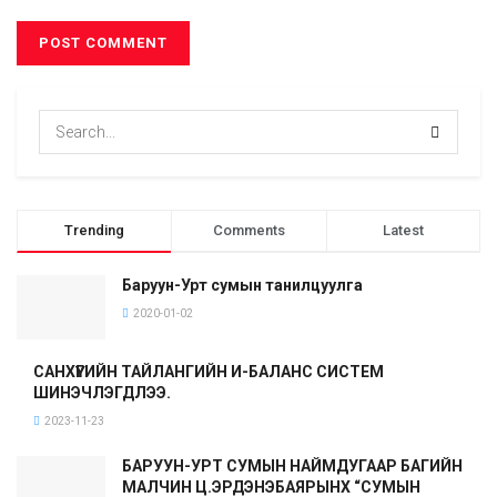
Trending
Comments
Latest
Баруун-Урт сумын танилцуулга
2020-01-02
САНХҮҮГИЙН ТАЙЛАНГИЙН И-БАЛАНС СИСТЕМ
ШИНЭЧЛЭГДЛЭЭ.
2023-11-23
БАРУУН-УРТ СУМЫН НАЙМДУГААР БАГИЙН
МАЛЧИН Ц.ЭРДЭНЭБАЯРЫНХ “СУМЫН