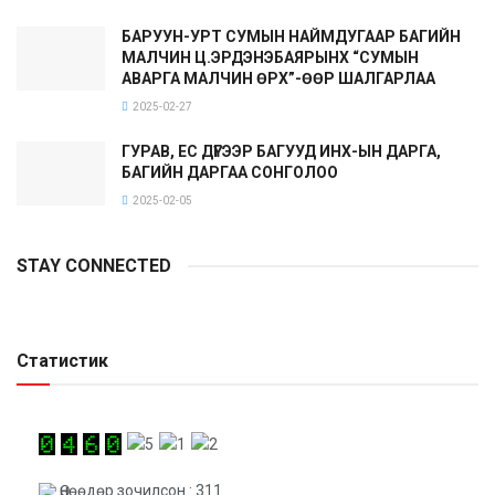
БАРУУН-УРТ СУМЫН НАЙМДУГААР БАГИЙН
МАЛЧИН Ц.ЭРДЭНЭБАЯРЫНХ “СУМЫН
АВАРГА МАЛЧИН ӨРХ”-ӨӨР ШАЛГАРЛАА
2025-02-27
ГУРАВ, ЕС ДҮГЭЭР БАГУУД ИНХ-ЫН ДАРГА,
БАГИЙН ДАРГАА СОНГОЛОО
2025-02-05
STAY CONNECTED
Статистик
Өнөөдөр зочилсон : 311