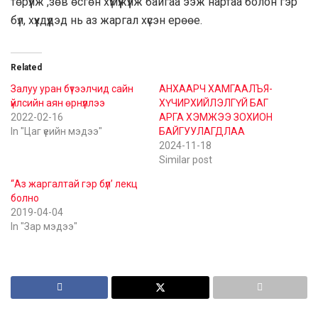
төрүүлж ,зөв өсгөн хүмүүжүүлж байгаа ээж нартаа болон гэр
бүл, хүүхдүүдэд нь аз жаргал хүсэн ерөөе.
Related
Залуу уран бүтээлчид сайн
АНХААРЧ ХАМГААЛЪЯ-
үйлсийн аян өрнүүллээ
ХҮЧИРХИЙЛЭЛГҮЙ БАГ
2022-02-16
АРГА ХЭМЖЭЭ ЗОХИОН
In "Цаг үеийн мэдээ"
БАЙГУУЛАГДЛАА
2024-11-18
Similar post
“Аз жаргалтай гэр бүл’ лекц
болно
2019-04-04
In "Зар мэдээ"