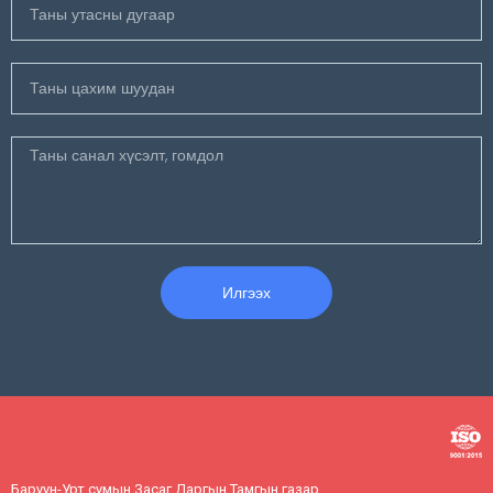
Илгээх
Баруун-Урт сумын Засаг Даргын Тамгын газар