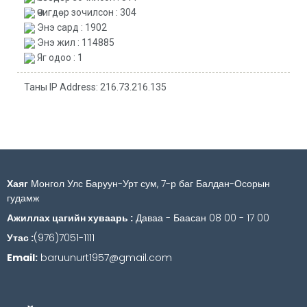
Өчигдөр зочилсон : 304
Энэ сард : 1902
Энэ жил : 114885
Яг одоо : 1
Таны IP Address: 216.73.216.135
Хаяг
Монгол Улс Баруун-Урт сум, 7-р баг Балдан-Осорын
гудамж
Ажиллах цагийн хуваарь :
Даваа - Баасан 08 00 - 17 00
Утас :
(976)7051-1111
Email:
baruunurt1957@gmail.com