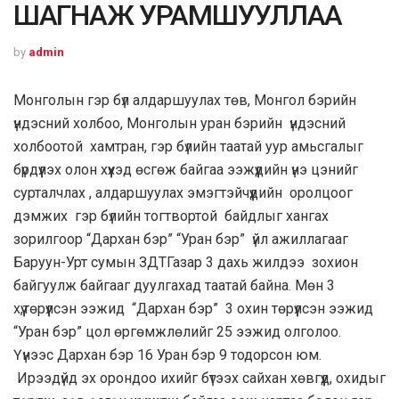
ШАГНАЖ УРАМШУУЛЛАА
by
admin
Монголын гэр бүл алдаршуулах төв, Монгол бэрийн
үндэсний холбоо, Монголын уран бэрийн үндэсний
холбоотой хамтран, гэр бүлийн таатай уур амьсгалыг
бүрдүүлэх олон хүүхэд өсгөж байгаа ээжүүдийн үнэ цэнийг
сурталчлах , алдаршуулах эмэгтэйчүүдийн оролцоог
дэмжих гэр бүлийн тогтвортой байдлыг хангах
зорилгоор “Дархан бэр” “Уран бэр” үйл ажиллагааг
Баруун-Урт сумын ЗДТГазар 3 дахь жилдээ зохион
байгуулж байгааг дуулгахад таатай байна. Мөн 3
хүү,төрүүлсэн ээжид “Дархан бэр” 3 охин төрүүлсэн ээжид
“Уран бэр” цол өргөмжлөлийг 25 ээжид олголоо.
Үүнээс Дархан бэр 16 Уран бэр 9 тодорсон юм.
Ирээдүйд эх орондоо ихийг бүтээх сайхан хөвгүүд, охидыг