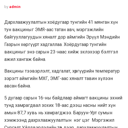
by
admin
Дархлаажуулалтын хоёдугаар тунгийн 41 мянган хүн
тун вакциныг ЭМЯ-аас татан авч, мэргэжлийн
байгууллагуудын хяналт дор аймгийн Эрүүл Мэндийн
Газрын хөргүүрт хадгаллаа. Хоёрдугаар тунгийн
вакциныг энэ сарын 23-наас хийж эхлэхээр бэлтгэл
ажил хангаж байна.
Вакцины тээвэрлэлт, хадгалат, хөргүүрийн температур
зэрэгт аймгийн МХГ, ЭМГ-аас хяналт тавин хүлээн
авсан байна.
5 дугаар сарын 16-ны байдлаар аймагт вакцины эхний
тунд хамрагдвал зохих 18-аас дээш насны нийт хүн
амын 87,7 хувь нь хамрагджээ. Баруун-Урт сумын
хэмжээнд дахрхлаажуулалтын нэг цэг Мэргэжил
Сургалт Үйлдвэрлэлийн төв дээр дархлаажуулалтын