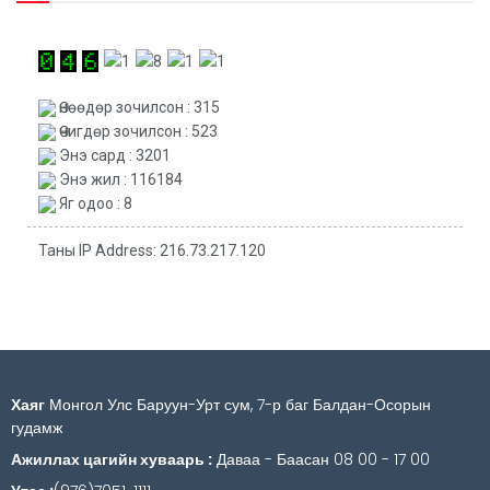
Өнөөдөр зочилсон : 315
Өчигдөр зочилсон : 523
Энэ сард : 3201
Энэ жил : 116184
Яг одоо : 8
Таны IP Address: 216.73.217.120
Хаяг
Монгол Улс Баруун-Урт сум, 7-р баг Балдан-Осорын
гудамж
Ажиллах цагийн хуваарь :
Даваа - Баасан 08 00 - 17 00