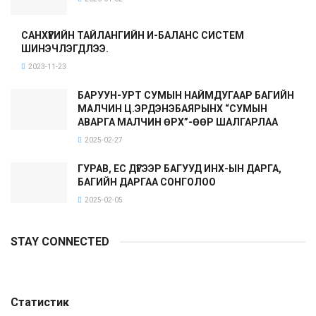
САНХҮҮГИЙН ТАЙЛАНГИЙН И-БАЛАНС СИСТЕМ
ШИНЭЧЛЭГДЛЭЭ.
2023-11-23
БАРУУН-УРТ СУМЫН НАЙМДУГААР БАГИЙН
МАЛЧИН Ц.ЭРДЭНЭБАЯРЫНХ “СУМЫН
АВАРГА МАЛЧИН ӨРХ”-ӨӨР ШАЛГАРЛАА
2025-02-27
ГУРАВ, ЕС ДҮГЭЭР БАГУУД ИНХ-ЫН ДАРГА,
БАГИЙН ДАРГАА СОНГОЛОО
2025-02-05
STAY CONNECTED
Статистик