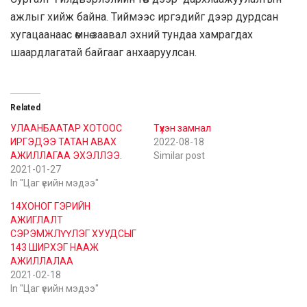
ажлыг хийж байна. Тиймээс иргэдийг дээр дурдсан
хугацаанаас өмнө заавал эхний тундаа хамрагдах
шаардлагатай байгааг анхааруулсан.
Related
УЛААНБААТАР ХОТООС
Түүхэн замнал
ИРГЭДЭЭ ТАТАН АВАХ
2022-08-18
АЖИЛЛАГАА ЭХЭЛЛЭЭ.
Similar post
2021-01-27
In "Цаг үеийн мэдээ"
14ХОНОГ ГЭРИЙН
АЖИГЛАЛТ
СЭРЭМЖЛҮҮЛЭГ ХУУДСЫГ
143 ШИРХЭГ НААЖ
АЖИЛЛАЛАА
2021-02-18
In "Цаг үеийн мэдээ"