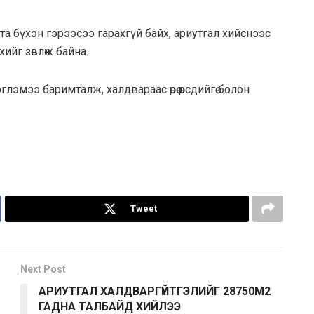
та бүхэн гэрээсээ гарахгүй байх, ариутгал хийснээс
ийг зөвлөж байна.
мээ баримталж, халдвараас өөрөө өөрсдийгөө болон
Tweet
Next Post
АРИУТГАЛ ХАЛДВАРГҮЙТГЭЛИЙГ 28750М2
ГАДНА ТАЛБАЙД ХИЙЛЭЭ