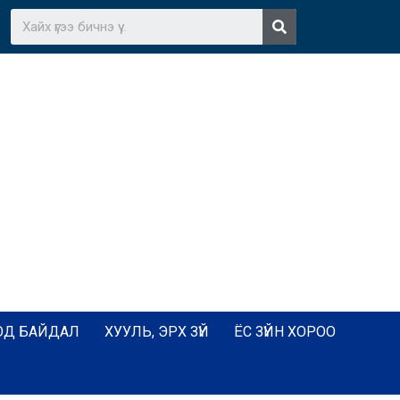
ОД БАЙДАЛ
ХУУЛЬ, ЭРХ ЗҮЙ
ЁС ЗҮЙН ХОРОО