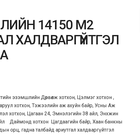
ЛИЙН 14150 М2
АЛ ХАЛДВАРГҮЙТГЭЛ
НА
тийн эзэмшлийн Дөрвөлж хотхон, Цэлмэг хотхон ,
Саруул хотхон, Тэжээлийн аж ахуйн байр, Усны Аж
үлэл хотхон, Цагаан 24, Эмнэлэгийн 38 айл, Энхжин
айл Даймонд хотхон Цагдаагийн байр, Хаан банкны
н орц, гадна талбайд ариутгал халдваргүйтгэл