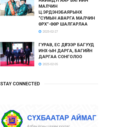
НАЙМДУГААР БАГИЙН
МАЛЧИН
Ц.ЭРДЭНЭБАЯРЫНХ
“СУМЫН АВАРГА МАЛЧИН
ӨРХ”-ӨӨР ШАЛГАРЛАА
2025-02-27
ГУРАВ, ЕС ДҮГЭЭР БАГУУД
ИНХ-ЫН ДАРГА, БАГИЙН
ДАРГАА СОНГОЛОО
2025-02-05
STAY CONNECTED