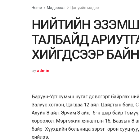
Home
Мэдээлэл
Цаг үеийн мэдээ
НИЙТИЙН ЭЗЭМШ
ТАЛБАЙД АРИУТГ
ХИЙГДСЭЭР БАЙ
by
admin
Баруун-Урт сумын нутаг дэвсгэрт байрлах ний
Залуус хотхон, Цагдаа 12 айл, Цайртын байр, 
Ахуйн 8 айл, Эрчим 8 айл, 5-н шар байр Тэмү
хороолол, Мэргэжил хяналтын 16, Баазын 8 
байр Хүүхдийн больница зэрэг орон сууцнууды
хийлээ.