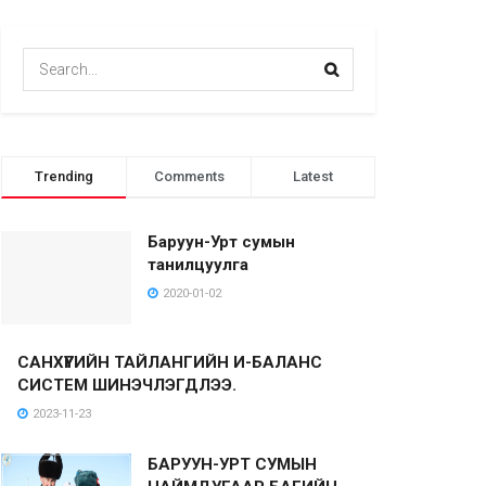
Trending
Comments
Latest
Баруун-Урт сумын
танилцуулга
2020-01-02
САНХҮҮГИЙН ТАЙЛАНГИЙН И-БАЛАНС
СИСТЕМ ШИНЭЧЛЭГДЛЭЭ.
2023-11-23
БАРУУН-УРТ СУМЫН