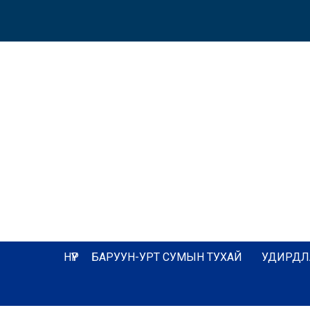
НҮҮР
БАРУУН-УРТ СУМЫН ТУХАЙ
УДИРДЛ