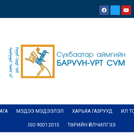
АГА
МЭДЭЭ МЭДЭЭЛЭЛ
ХАРЬЯА ГАЗРУУД
ИЛ Т
ISO 9001:2015
ТӨРИЙН ҮЙЛЧИЛГЭЭ