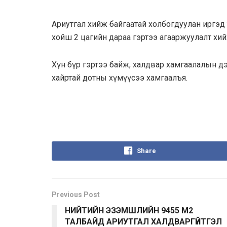
Ариутгал хийж байгаатай холбогдуулан иргэд 
хойш 2 цагийн дараа гэртээ агааржуулалт хийх
Хүн бүр гэртээ байж, халдвар хамгаалалын дэглэ
хайртай дотны хүмүүсээ хамгаалъя.
Share
Previous Post
НИЙТИЙН ЭЗЭМШЛИЙН 9455 М2
ТАЛБАЙД АРИУТГАЛ ХАЛДВАРГҮЙТГЭЛ