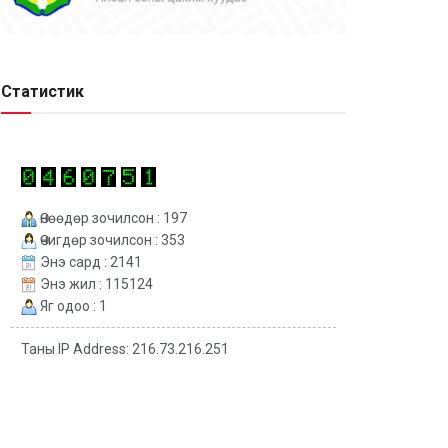
Статистик
Өнөөдөр зочилсон : 197
Өчигдөр зочилсон : 353
Энэ сард : 2141
Энэ жил : 115124
Яг одоо : 1
Таны IP Address: 216.73.216.251