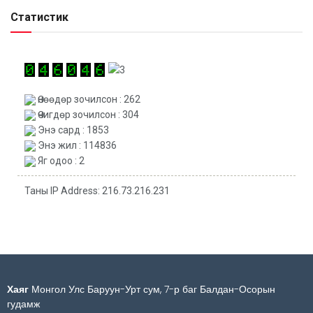
Статистик
Өнөөдөр зочилсон : 262
Өчигдөр зочилсон : 304
Энэ сард : 1853
Энэ жил : 114836
Яг одоо : 2
Таны IP Address: 216.73.216.231
Хаяг
Монгол Улс Баруун-Урт сум, 7-р баг Балдан-Осорын
гудамж