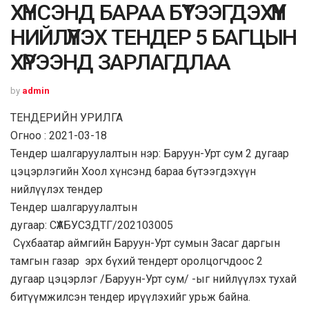
ХҮНСЭНД БАРАА БҮТЭЭГДЭХҮҮН
НИЙЛҮҮЛЭХ ТЕНДЕР 5 БАГЦЫН
ХҮРЭЭНД ЗАРЛАГДЛАА
by
admin
ТЕНДЕРИЙН УРИЛГА
Огноо :
2021-03-18
Тендер шалгаруулалтын нэр:
Баруун-Урт сум 2 дугаар
цэцэрлэгийн Хоол хүнсэнд бараа бүтээгдэхүүн
нийлүүлэх тендер
Тендер шалгаруулалтын
дугаар:
СҮАБУСЗДТГ/202103005
Сүхбаатар аймгийн Баруун-Урт сумын Засаг даргын
тамгын газар
эрх бүхий тендерт оролцогчдоос
2
дугаар цэцэрлэг /Баруун-Урт сум/
-ыг нийлүүлэх тухай
битүүмжилсэн тендер ирүүлэхийг урьж байна.