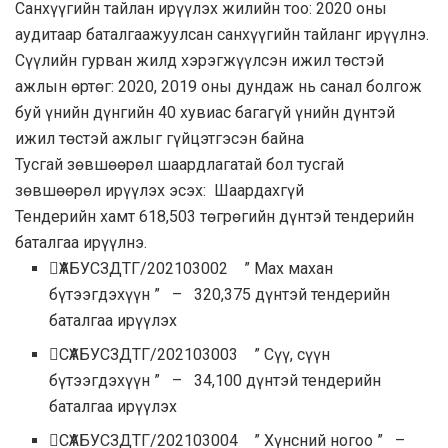
Санхүүгийн тайлан ирүүлэх жилийн тоо:
2020 оны
аудитаар баталгаажуулсан санхүүгийн тайланг ирүүлнэ.
Сүүлийн гурван жилд хэрэгжүүлсэн ижил төстэй
ажлын өртөг:
2020, 2019 оны дундаж нь санал болгож
буй үнийн дүнгийн 40 хувиас багагүй үнийн дүнтэй
ижил төстэй ажлыг гүйцэтгэсэн байна
Тусгай зөвшөөрөл шаардлагатай бол тусгай
зөвшөөрөл ирүүлэх эсэх:
Шаардахгүй
Тендерийн хамт
618,503
төгрөгийн дүнтэй тендерийн
баталгаа ирүүлнэ.
ҮАБУСЗДТГ/202103002 ” Мах махан
бүтээгдэхүүн ” – 320,375 дүнтэй тендерийн
баталгаа ирүүлэх
СҮАБУСЗДТГ/202103003 ” Сүү, сүүн
бүтээгдэхүүн ” – 34,100 дүнтэй тендерийн
баталгаа ирүүлэх
СҮАБУСЗДТГ/202103004 ” Хүнсний ногоо ” –