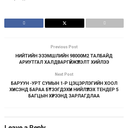
Previous Post
НИЙТИЙН ЭЗЭМШЛИЙН 98000М2 ТАЛБАЙД
АРИУТГАЛ ХАЛДВАРГҮЙЖҮҮЛЭЛТ ХИЙЛЭЭ
Next Post
БАРУУН -УРТ СУМЫН 1-Р ЦЭЦЭРЛЭГИЙН ХООЛ
ХҮНСЭНД БАРАА БҮТЭЭГДЭХҮҮН НИЙЛҮҮЛЭХ ТЕНДЕР 5
БАГЦЫН ХҮРЭЭНД ЗАРЛАГДЛАА
Leave a Reply