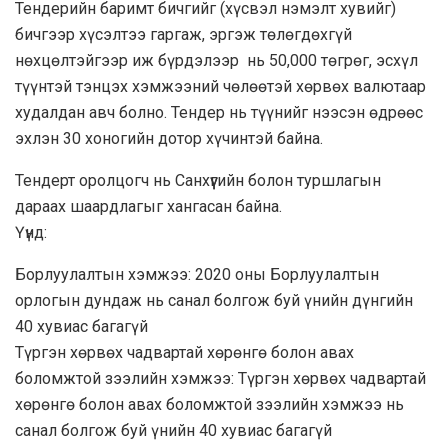
Тендерийн баримт бичгийг (хүсвэл нэмэлт хувийг)
бичгээр хүсэлтээ гаргаж, эргэж төлөгдөхгүй
нөхцөлтэйгээр иж бүрдэлээр нь
50,000
төгрөг, эсхүл
түүнтэй тэнцэх хэмжээний чөлөөтэй хөрвөх валютаар
худалдан авч болно. Тендер нь түүнийг нээсэн өдрөөс
эхлэн
30
хоногийн дотор хүчинтэй байна.
Тендерт оролцогч нь Санхүүгийн болон туршлагын
дараах шаардлагыг хангасан байна.
Үүнд:
Борлуулалтын хэмжээ:
2020 оны Борлуулалтын
орлогын дундаж нь санал болгож буй үнийн дүнгийн
40 хувиас багагүй
Түргэн хөрвөх чадвартай хөрөнгө болон авах
боломжтой зээлийн хэмжээ:
Түргэн хөрвөх чадвартай
хөрөнгө болон авах боломжтой зээлийн хэмжээ нь
санал болгож буй үнийн 40 хувиас багагүй