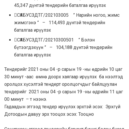
45,347 дүнтэй тендерийн баталгаа ирүүлэх
СҮАБУСЗДТГ/202103005 ” Нарийн ногоо, жимс
жимсгэнэ ” – 114,493 дүнтэй тендерийн
баталгаа ирүүлэх
СҮАБУСЗДТГ/20210300501 ” Бэлэн
бүтээгдэхүүн ” – 104,188 дүнтэй тендерийн
баталгаа ирүүлэх
Тендерийг
2021 оны 04 -р сарын 19 -ны өдрийн 10 цаг
30 минут
-аас өмнө доорх хаягаар ирүүлэх ба нээлтэд
оролцох хүсэлтэй тендерт оролцогчдыг байлцуулан
тендерийг
2021 оны 04 -р сарын 19 -ны өдрийн 11 цаг
00 минут
– т нээнэ.
Гадаадын этгээд тендер ирүүлэх эрхтэй эсэх:
Эрхгүй
Дотоодын давуу эрх тооцох эсэх:
Тооцно