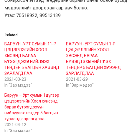
Сонирхсон этгээд тендерийн баримт бичиг болон бусад
мэдээллийг доорх хаягаар авч болно.
Утас: 70518922, 89513139
Related
БАРУУН -УРТ СУМЫН 11-Р
БАРУУН -УРТ СУМЫН 1-Р
ЦЭЦЭРЛЭГИЙН ХООЛ
ЦЭЦЭРЛЭГИЙН ХООЛ
ХҮНСЭНД БАРАА
ХҮНСЭНД БАРАА
БҮТЭЭГДЭХҮҮН НИЙЛҮҮЛЭХ
БҮТЭЭГДЭХҮҮН НИЙЛҮҮЛЭХ
ТЕНДЕР 5 БАГЦЫН ХҮРЭЭНД
ТЕНДЕР 5 БАГЦЫН ХҮРЭЭНД
ЗАРЛАГДЛАА
ЗАРЛАГДЛАА
2021-03-23
2021-03-29
In "Зар мэдээ"
In "Зар мэдээ"
Баруун – Урт сумын 1дүгээр
цэцэрлэгийн Хоол хүнсэнд
бараа бүтээгдэхүүн
нийлүүлэх тендер 5 багцын
хүрээнд зарлагдлаа
2021-04-12
In "Зар мэдээ"