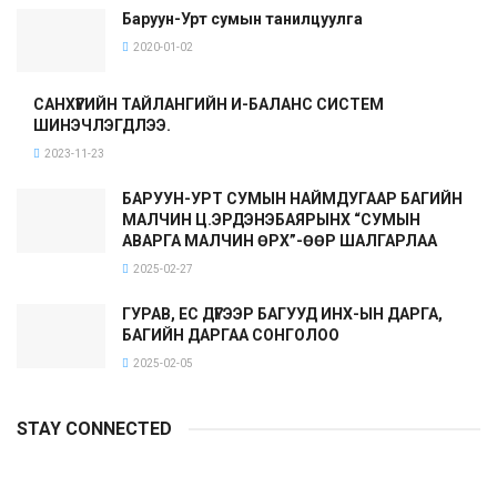
Баруун-Урт сумын танилцуулга
2020-01-02
САНХҮҮГИЙН ТАЙЛАНГИЙН И-БАЛАНС СИСТЕМ
ШИНЭЧЛЭГДЛЭЭ.
2023-11-23
БАРУУН-УРТ СУМЫН НАЙМДУГААР БАГИЙН
МАЛЧИН Ц.ЭРДЭНЭБАЯРЫНХ “СУМЫН
АВАРГА МАЛЧИН ӨРХ”-ӨӨР ШАЛГАРЛАА
2025-02-27
ГУРАВ, ЕС ДҮГЭЭР БАГУУД ИНХ-ЫН ДАРГА,
БАГИЙН ДАРГАА СОНГОЛОО
2025-02-05
STAY CONNECTED