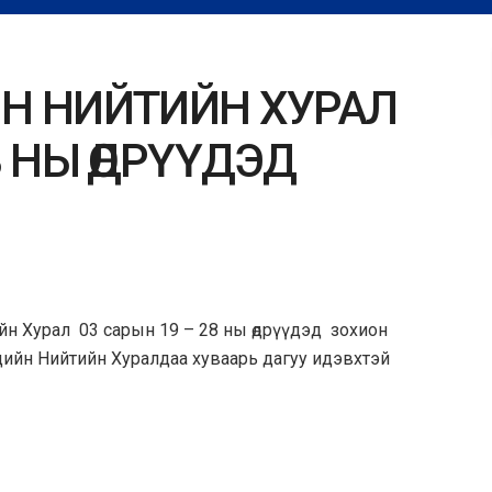
Н НИЙТИЙН ХУРАЛ
8 НЫ ӨДРҮҮДЭД
н Хурал 03 сарын 19 – 28 ны өдрүүдэд зохион
эдийн Нийтийн Хуралдаа хуваарь дагуу идэвхтэй