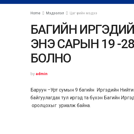
Home
Мэдээлэл
Цаг үеийн мэдээ
БАГИЙН ИРГЭДИЙ
ЭНЭ САРЫН 19 -2
БОЛНО
by
admin
Баруун –Урт сумын 9 багийн Иргэдийн Нийтий
байгуулагдах тул иргэд та бүхэн Багийн Ирг
оролцохыг уриалж байна.