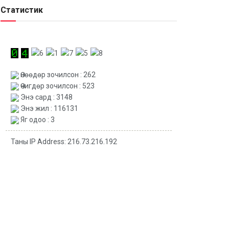
Статистик
Өнөөдөр зочилсон : 262
Өчигдөр зочилсон : 523
Энэ сард : 3148
Энэ жил : 116131
Яг одоо : 3
Таны IP Address: 216.73.216.192