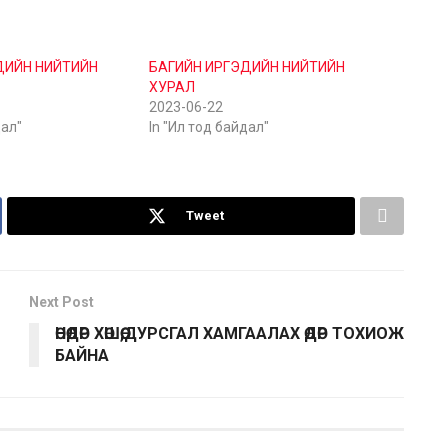
ДИЙН НИЙТИЙН
БАГИЙН ИРГЭДИЙН НИЙТИЙН
ХУРАЛ
2023-06-22
дал"
In "Ил тод байдал"
Tweet
Next Post
ӨНӨӨДӨР ХӨШӨӨ,ДУРСГАЛ ХАМГААЛАХ ӨДӨР ТОХИОЖ
БАЙНА