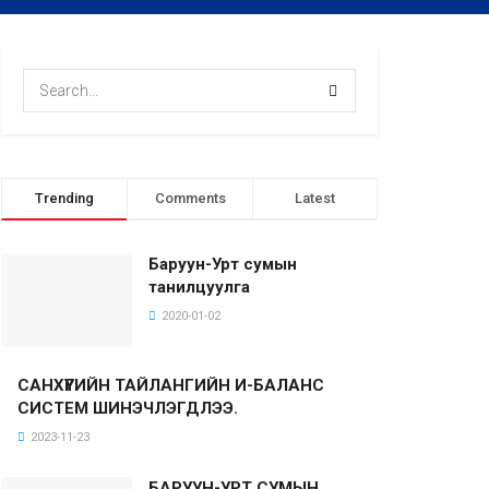
Trending
Comments
Latest
Баруун-Урт сумын
танилцуулга
2020-01-02
САНХҮҮГИЙН ТАЙЛАНГИЙН И-БАЛАНС
СИСТЕМ ШИНЭЧЛЭГДЛЭЭ.
2023-11-23
БАРУУН-УРТ СУМЫН