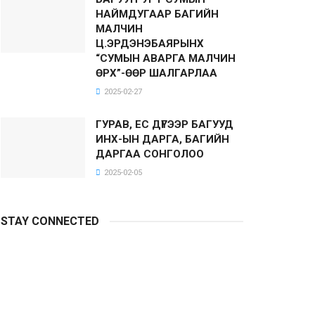
НАЙМДУГААР БАГИЙН
МАЛЧИН
Ц.ЭРДЭНЭБАЯРЫНХ
“СУМЫН АВАРГА МАЛЧИН
ӨРХ”-ӨӨР ШАЛГАРЛАА
2025-02-27
ГУРАВ, ЕС ДҮГЭЭР БАГУУД
ИНХ-ЫН ДАРГА, БАГИЙН
ДАРГАА СОНГОЛОО
2025-02-05
STAY CONNECTED