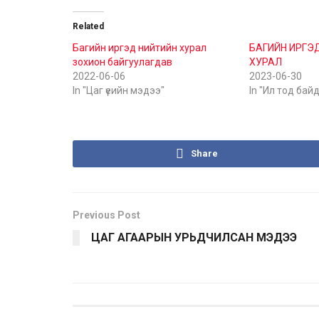
Related
Багийн иргэд нийтийн хурал
БАГИЙН ИРГЭ
зохион байгуулагдав
ХУРАЛ
2022-06-06
2023-06-30
In "Цаг үеийн мэдээ"
In "Ил тод бай
Share
Previous Post
ЦАГ АГААРЫН УРЬДЧИЛСАН МЭДЭЭ