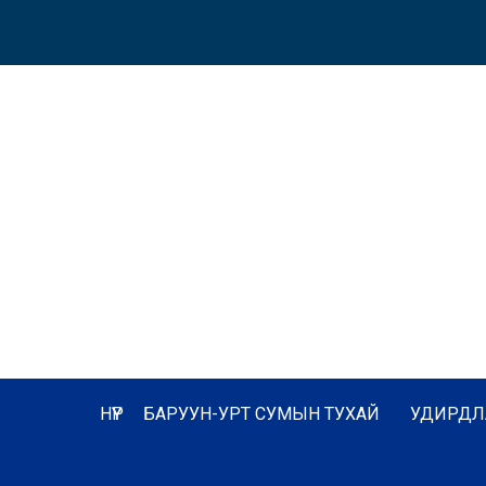
НҮҮР
БАРУУН-УРТ СУМЫН ТУХАЙ
УДИРДЛ