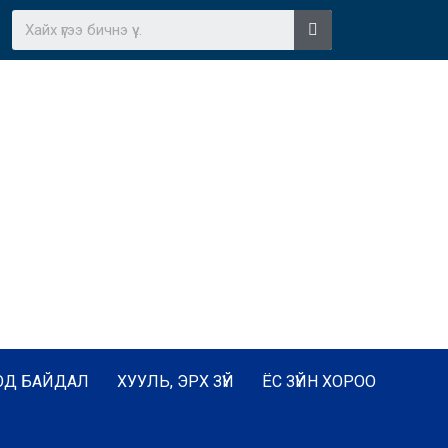
ОД БАЙДАЛ
ХУУЛЬ, ЭРХ ЗҮЙ
ЁС ЗҮЙН ХОРОО