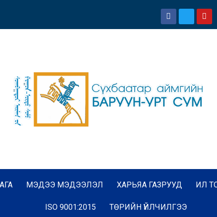
АГА
МЭДЭЭ МЭДЭЭЛЭЛ
ХАРЬЯА ГАЗРУУД
ИЛ Т
ISO 9001:2015
ТӨРИЙН ҮЙЛЧИЛГЭЭ