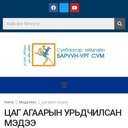
Home
Мэдээлэл
Цаг үеийн мэдээ
ЦАГ АГААРЫН УРЬДЧИЛСАН
МЭДЭЭ