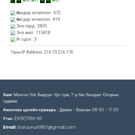
Өнөөдөр зочилсон : 472
Өчигдөр зочилсон : 419
Энэ сард : 2835
Энэ жил : 115818
Яг одоо : 3
Таны IP Address: 216.73.216.176
Хаяг
Монгол Улс Баруун-Урт сум, 7-р баг Балдан-Осорын
гудамж
Ажиллах цагийн хуваарь :
Даваа - Баасан 08 00 - 17 00
Утас :
(976)7051-1111
Email:
baruunurt1957@gmail.com