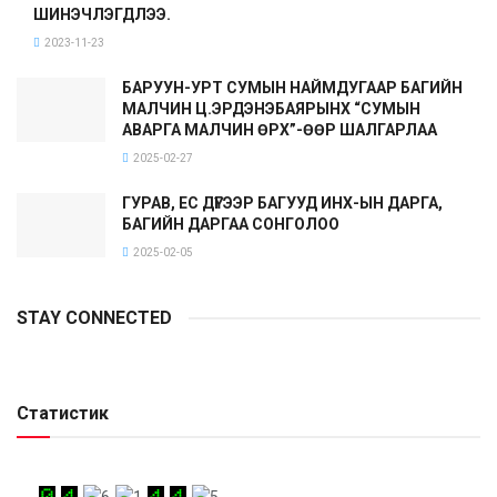
ШИНЭЧЛЭГДЛЭЭ.
2023-11-23
БАРУУН-УРТ СУМЫН НАЙМДУГААР БАГИЙН
МАЛЧИН Ц.ЭРДЭНЭБАЯРЫНХ “СУМЫН
АВАРГА МАЛЧИН ӨРХ”-ӨӨР ШАЛГАРЛАА
2025-02-27
ГУРАВ, ЕС ДҮГЭЭР БАГУУД ИНХ-ЫН ДАРГА,
БАГИЙН ДАРГАА СОНГОЛОО
2025-02-05
STAY CONNECTED
Статистик