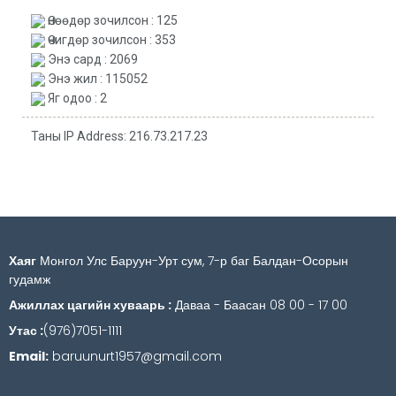
Өнөөдөр зочилсон : 125
Өчигдөр зочилсон : 353
Энэ сард : 2069
Энэ жил : 115052
Яг одоо : 2
Таны IP Address: 216.73.217.23
Хаяг
Монгол Улс Баруун-Урт сум, 7-р баг Балдан-Осорын
гудамж
Ажиллах цагийн хуваарь :
Даваа - Баасан 08 00 - 17 00
Утас :
(976)7051-1111
Email:
baruunurt1957@gmail.com