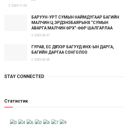
2023-11-23
БАРУУН-УРТ СУМЫН НАЙМДУГААР БАГИЙН
МАЛЧИН Ц.ЭРДЭНЭБАЯРЫНХ “СУМЫН
АВАРГА МАЛЧИН ӨРХ”-ӨӨР ШАЛГАРЛАА
2025-02-27
ГУРАВ, ЕС ДҮГЭЭР БАГУУД ИНХ-ЫН ДАРГА,
БАГИЙН ДАРГАА СОНГОЛОО
2025-02-05
STAY CONNECTED
Статистик