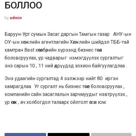
БОЛЛОО
by
admin
Баруун-Урт сумын Засаг даргын Тамгын газар АНУ-ын
ОУ-ын хөгжлийн агентлагийн Хөгжлийн шийдэл ТББ-тай
хамтран Best хөтөлбөрийн хүрээнд бизнес төсөл
боловсруулах, ур чадварыг нэмэгдүүлэх сургалтыг
энэ сарын 10 , 11 ний өдрүүдэд зохион байгуулагдлаа .
Энэ удаагийн сургалтад 4 ээлжээр нийт 80 иргэн
хамрагдлаа. Уг сургалт нь бизнес төсөл боловсруулах ,
компанийн сайн засаглалын зарчмуудыг нэвтрүүлэх ,
үр өгөөж , ач холбогдол талаарх ойлголт өгсөн юм.