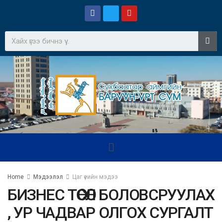
Home
Мэдээлэл
Цаг үеийн мэдээ
БИЗНЕС ТӨСӨЛ БОЛОВСРУУЛАХ
, УР ЧАДВАР ОЛГОХ СУРГАЛТ