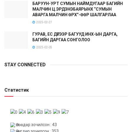
БАРУУН-УРТ СУМЫН НАЙМДУГААР БАГИЙН
МАЛЧИН Ц.ЭРДЭНЭБАЯРЫНХ “СУМЫН
АВАРГА МАЛЧИН ӨРХ”-ӨӨР ШАЛГАРЛАА
2025-02-27
ГУРАВ, ЕС ДҮГЭЭР БАГУУД ИНХ-ЫН ДАРГА,
БАГИЙН ДАРГАА СОНГОЛОО
2025-02-05
STAY CONNECTED
Статистик
Өнөөдөр зочилсон : 43
Өчигдөр зочилсон : 353