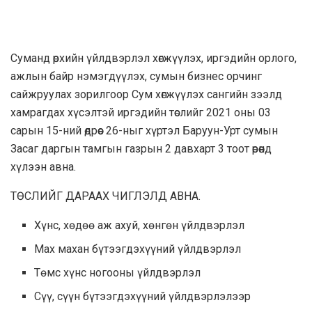
Суманд өрхийн үйлдвэрлэл хөгжүүлэх, иргэдийн орлого,
ажлын байр нэмэгдүүлэх, сумын бизнес орчинг
сайжруулах зорилгоор Сум хөгжүүлэх сангийн зээлд
хамрагдах хүсэлтэй иргэдийн төслийг 2021 оны 03
сарын 15-ний өдрөөс 26-ныг хүртэл Баруун-Урт сумын
Засаг даргын тамгын газрын 2 давхарт 3 тоот өрөөнд
хүлээн авна.
ТӨСЛИЙГ ДАРААХ ЧИГЛЭЛД АВНА.
Хүнс, хөдөө аж ахуй, хөнгөн үйлдвэрлэл
Мах махан бүтээгдэхүүний үйлдвэрлэл
Төмс хүнс ногооны үйлдвэрлэл
Сүү, сүүн бүтээгдэхүүний үйлдвэрлэлээр