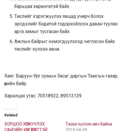
барьцаа хөрөнгөтэй байх
Төслийг хэрэгжүүлэх явцад учирч болох
эрсдэлийг бодитой тодорхойлсон даван туулах
арга замыг тусгасан байх
Ажлын байрыг нэмэгдүүлэхэд чиглэсэн байх
төслийг хүлээн авна.
Хаяг: Баруун-Урт сумын Засаг даргын Тамгын газар,
өөрийн байр
Харилцах утас: 70518922, 89513139
Related
ХОРШОО ХӨГЖҮҮЛЭХ
Төсөл хүлээн авч байна
САНГИЙН ХӨНГӨЛӨЛТТЭЙ
2019-04-09