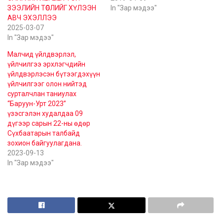
ЗЭЭЛИЙН ТӨСЛИЙГ ХҮЛЭЭН
In "Зар мэдээ"
АВЧ ЭХЭЛЛЭЭ
2025-03-07
In "Зар мэдээ"
Малчид үйлдвэрлэл,
үйлчилгээ эрхлэгчдийн
үйлдвэрлэсэн бүтээгдэхүүн
үйлчилгээг олон нийтэд
сурталчлан таниулах
“Баруун-Урт 2023”
үзэсгэлэн худалдаа 09
дүгээр сарын 22-ны өдөр
Сүхбаатарын талбайд
зохион байгуулагдана.
2023-09-13
In "Зар мэдээ"