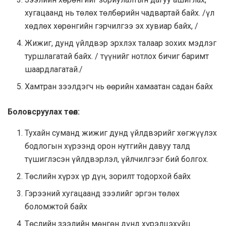
хугацаанд нь төлөх төлбөрийн чадвартай байх. /үл
хөдлөх хөрөнгийн гэрчилгээ эх хувиар байх, /
Жижиг, дунд үйлдвэр эрхлэх талаар зохих мэдлэг
туршлагатай байх. / түүнийг нотлох бичиг баримт
шаардлагатай./
Хамтран зээлдэгч нь өөрийн хамаатан садан байх
Боловсруулах төсөл:
Тухайн суманд жижиг дунд үйлдвэрийг хөгжүүлэх
бодлогын хүрээнд орон нутгийн давуу талд
түшиглэсэн үйлдвэрлэл, үйлчилгээг бий болгох.
Төслийн хүрэх үр дүн, зорилт тодорхой байх
Гэрээний хугацаанд зээлийг эргэн төлөх
боломжтой байх
Төслийн зээлийн мөнгөн дүнд хүрэлцэхүйц