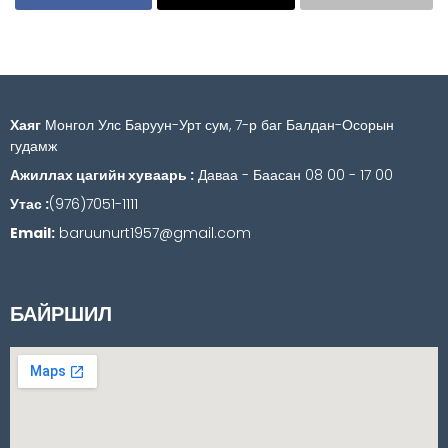
Хаяг
Монгол Улс Баруун-Урт сум, 7-р баг Балдан-Осорын
гудамж
Ажиллах цагийн хуваарь :
Даваа - Баасан 08 00 - 17 00
Утас :
(976)7051-1111
Email:
baruunurt1957@gmail.com
БАЙРШИЛ