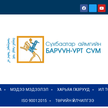
А
МЭДЭЭ МЭДЭЭЛЭЛ
ХАРЬЯА ГАЗРУУД
ИЛ 
ISO 9001:2015
ТӨРИЙН ҮЙЛЧИЛГЭЭ