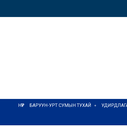
НҮҮР
БАРУУН-УРТ СУМЫН ТУХАЙ
УДИРДЛАГ