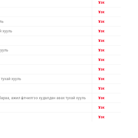
Үзэх
Үзэх
ль
Үзэх
й хууль
Үзэх
Үзэх
хууль
Үзэх
Үзэх
Үзэх
 тухай хууль
Үзэх
Үзэх
араа, ажил үйлчилгээ худалдан авах тухай хууль
Үзэх
Үзэх
Үзэх