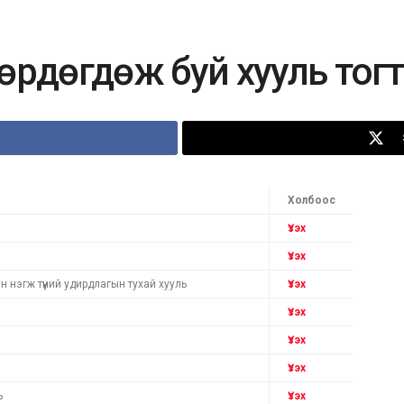
мөрдөгдөж буй хууль то
Холбоос
Үзэх
Үзэх
 нэгж түүний удирдлагын тухай хууль
Үзэх
Үзэх
Үзэх
Үзэх
ь
Үзэх