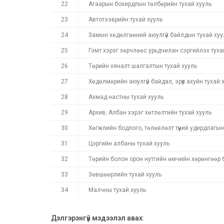
22
Агаарын бохирдлын төлбөрийн тухай хууль
23
Автотээврийн тухай хууль
24
Замын хөдөлгөөний аюулгүй байлдын тухай хуу
25
Гэмт хэрэг зөрчлөөс урьдчилан сэргийлэх туха
26
Төрийн хяналт шалгалтын тухай хууль
27
Хөдөлмөрийн аюулгүй байдал, эрүүл ахуйн тухай 
28
Ахмад настны тухай хууль
29
Архив, Албан хэрэг хөтлөлтийн тухай хууль
30
Хөгжлийн бодлого, төлөвлөлт түүний удирдлагын
31
Цэргийн албаны тухай хууль
32
Төрийн болон орон нутгийн өмчийн хөрөнгөөр б
33
Зөвшөөрлийн тухай хууль
34
Малчны тухай хууль
Дэлгэрэнгүй мэдээлэл авах
: