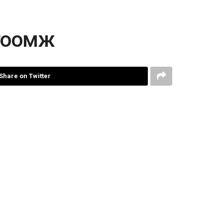
гтоомж
Share on Twitter