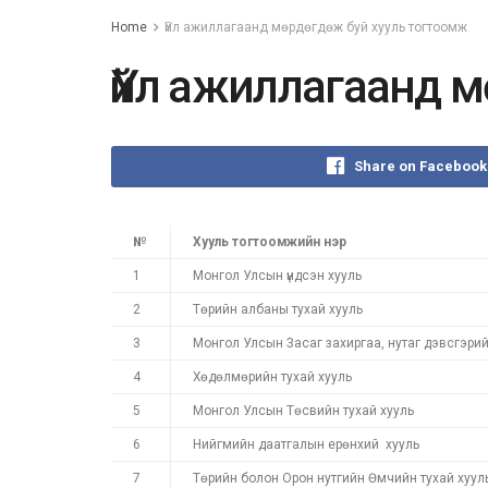
Home
Үйл ажиллагаанд мөрдөгдөж буй хууль тогтоомж
Үйл ажиллагаанд 
Share on Facebook
№
Хууль тогтоомжийн нэр
1
Монгол Улсын үндсэн хууль
2
Төрийн албаны тухай хууль
3
Монгол Улсын Засаг захиргаа, нутаг дэвсгэрийн
4
Хөдөлмөрийн тухай хууль
5
Монгол Улсын Төсвийн тухай хууль
6
Нийгмийн даатгалын ерөнхий хууль
7
Төрийн болон Орон нутгийн Өмчийн тухай хуул