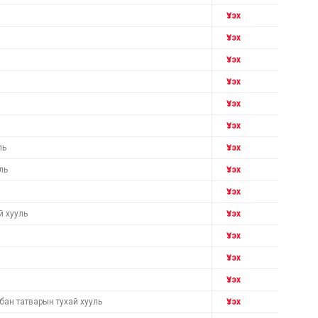
Үзэх
Үзэх
Үзэх
Үзэх
Үзэх
Үзэх
ль
Үзэх
ль
Үзэх
Үзэх
й хууль
Үзэх
Үзэх
Үзэх
Үзэх
бан татварын тухай хууль
Үзэх