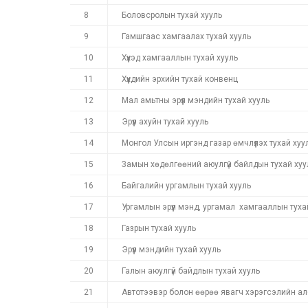
8
Боловсролын тухай хууль
9
Гамшгаас хамгаалах тухай хууль
10
Хүүхэд хамгааллын тухай хууль
11
Хүүхдийн эрхийн тухай конвенц
12
Мал амьтны эрүүл мэндийн тухай хууль
13
Эрүүл ахуйн тухай хууль
14
Монгол Улсын иргэнд газар өмчлүүлэх тухай хуу
15
Замын хөдөлгөөний аюулгүй байлдын тухай хуу
16
Байгалийн ургамлын тухай хууль
17
Ургамлын эрүүл мэнд, ургамал хамгааллын туха
18
Газрын тухай хууль
19
Эрүүл мэндийн тухай хууль
20
Галын аюулгүй байдлын тухай хууль
21
Автотээвэр болон өөрөө явагч хэрэгсэлийн ал