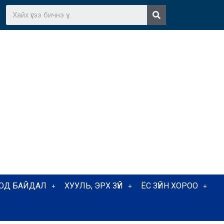
ТОД БАЙДАЛ
ХУУЛЬ, ЭРХ ЗҮЙ
ЁС ЗҮЙН ХОРОО