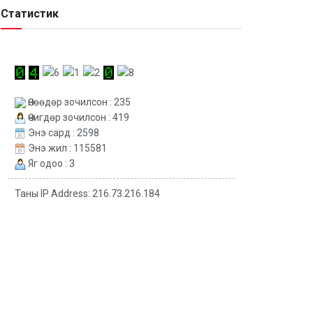
Статистик
Өнөөдөр зочилсон : 235
Өчигдөр зочилсон : 419
Энэ сард : 2598
Энэ жил : 115581
Яг одоо : 3
Таны IP Address: 216.73.216.184