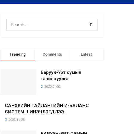
Trending
Comments
Latest
Баруун-Урт сумын
танилцуулга
2020-01-02
САНХҮҮГИЙН ТАЙЛАНГИЙН И-БАЛАНС
СИСТЕМ ШИНЭЧЛЭГДЛЭЭ.
2023-11-23
БАРУУН-УРТ СУМЫН