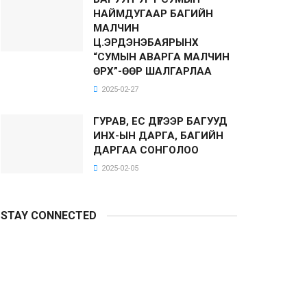
НАЙМДУГААР БАГИЙН
МАЛЧИН
Ц.ЭРДЭНЭБАЯРЫНХ
“СУМЫН АВАРГА МАЛЧИН
ӨРХ”-ӨӨР ШАЛГАРЛАА
2025-02-27
ГУРАВ, ЕС ДҮГЭЭР БАГУУД
ИНХ-ЫН ДАРГА, БАГИЙН
ДАРГАА СОНГОЛОО
2025-02-05
STAY CONNECTED