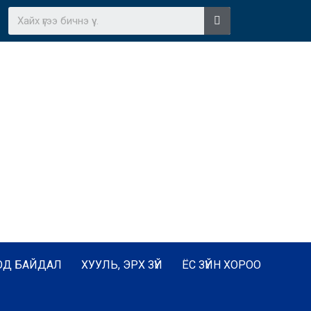
ОД БАЙДАЛ
ХУУЛЬ, ЭРХ ЗҮЙ
ЁС ЗҮЙН ХОРОО