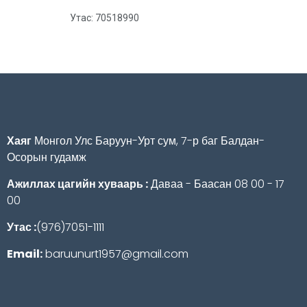
Утас: 70518990
Хаяг
Монгол Улс Баруун-Урт сум, 7-р баг Балдан-
Осорын гудамж
Ажиллах цагийн хуваарь :
Даваа - Баасан 08 00 - 17
00
Утас :
(976)7051-1111
Email:
baruunurt1957@gmail.com