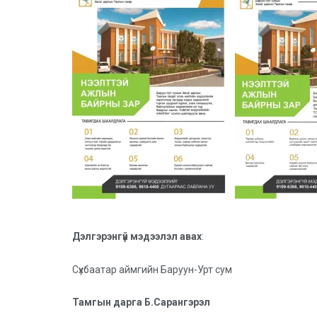
Дэлгэрэнгүй мэдээлэл авах
:
Сүхбаатар аймгийн Баруун-Урт сум
Тамгын дарга Б.Сарангэрэл