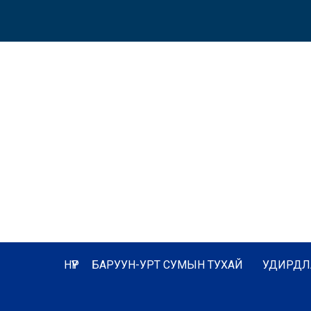
НҮҮР
БАРУУН-УРТ СУМЫН ТУХАЙ
УДИРДЛ