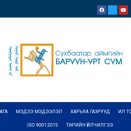
АГА
МЭДЭЭ МЭДЭЭЛЭЛ
ХАРЬЯА ГАЗРУУД
ИЛ Т
ISO 9001:2015
ТӨРИЙН ҮЙЛЧИЛГЭЭ