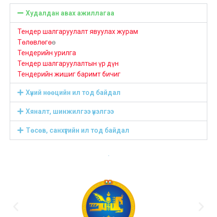
Худалдан авах ажиллагаа
Тендер шалгаруулалт явуулах журам
Төлөвлөгө
ө
Тендерийн урилга
Тендер шалгаруулалтын үр дүн
Тендерийн жишиг баримт бичиг
Хүний нөөцийн ил тод байдал
Хяналт, шинжилгээ үнэлгээ
Төсөв, санхүүгийн ил тод байдал