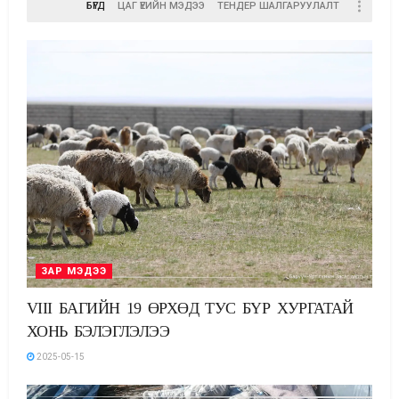
БҮГД
ЦАГ ҮЕИЙН МЭДЭЭ
ТЕНДЕР ШАЛГАРУУЛАЛТ
ЗАР МЭДЭЭ
VIII БАГИЙН 19 ӨРХӨД ТУС БҮР ХУРГАТАЙ
ХОНЬ БЭЛЭГЛЭЛЭЭ
2025-05-15