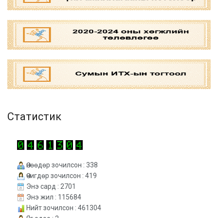
Статистик
Өнөөдөр зочилсон : 338
Өчигдөр зочилсон : 419
Энэ сард : 2701
Энэ жил : 115684
Нийт зочилсон : 461304