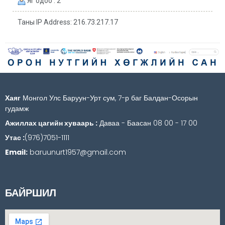
Яг одоо : 2
Таны IP Address: 216.73.217.17
Хаяг
Монгол Улс Баруун-Урт сум, 7-р баг Балдан-Осорын
гудамж
Ажиллах цагийн хуваарь :
Даваа - Баасан 08 00 - 17 00
Утас :
(976)7051-1111
Email:
baruunurt1957@gmail.com
БАЙРШИЛ