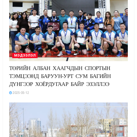
МЭДЭЭЛЭЛ
ТӨРИЙН АЛБАН ХААГЧДЫН СПОРТЫН
ТЭМЦЭЭНД БАРУУН-УРТ СУМ БАГИЙН
ДҮНГЭЭР ХОЁРДУГААР БАЙР ЭЗЭЛЛЭЭ
2025-05-12