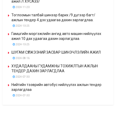
ажил /ГХУСАЗЗ/
2024-11-20
Тоглоомын талбай шинээр барих /9 дүгээр багт/
ажлын тендер 4 дэх удаагаа дахин зарлагдлаа.
2024-10-25
Гамшгийн мэргэжлийн ангид авто машин нийлүүлэх
ажил 10 дах удаагаа дахин зарлагдлаа.
2024-10-25
ШУГАМ СҮЛЖЭЭНИЙ ЗАСВАР ШИНЭЧЛЭЛИЙН АЖИЛ
2024-08-16
ХУДАЛДААНЫ ГУДАМЖНЫ ТОХИЖЛТЫН АЖЛЫН
ТЕНДЕР ДАХИН ЗАРЛАГДЛАА
2024-07-30
Нийтийн тээврийн автобус нийлүүлэх ажлын тендер
зарлагдлаа
2024-07-30