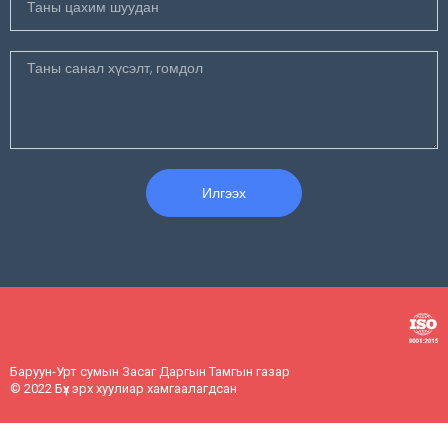
Илгээх
Баруун-Урт сумын Засаг Даргын Тамгын газар
© 2022 Бүх эрх хуулиар хамгаалагдсан