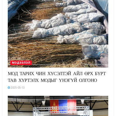
МЭДЭЭЛЭЛ
МОД ТАРИХ ЧИН ХҮСЭЛТЭЙ АЙЛ ӨРХ БҮРТ
ТАВ ХҮРТЭЛХ МОДЫГ ҮНЭГҮЙ ОЛГОНО
2025-05-13