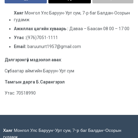
Хаяг
Монгол Улс Баруун-Урт сум, 7-р баг Балдан-Осорын
гудамж
Ажиллах цагийн хуваарь :
Даваа – Баасан 08 00 – 17 00
Утас :
(976)7051-1111
Email:
baruunurt1957@gmail.com
Дэлгэрэнгүй мэдээлэл авах
:
Сүхбаатар аймгийн Баруун-Урт сум
Тамгын дарга Б.Сарангэрэл
Утас: 70518990
Хаяг
Монгол Улс Баруун-Урт сум, 7-р баг Балдан-Осорын
гудамж