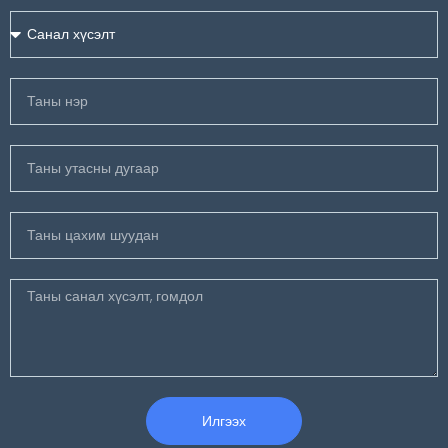
Илгээх