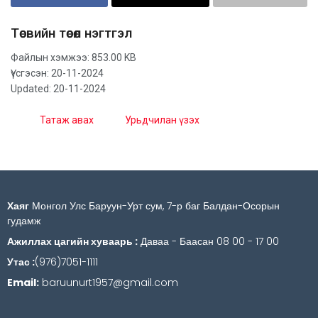
Төсвийн төсөл нэгтгэл
Файлын хэмжээ: 853.00 KB
Үүсгэсэн: 20-11-2024
Updated: 20-11-2024
Татаж авах
Урьдчилан үзэх
Хаяг
Монгол Улс Баруун-Урт сум, 7-р баг Балдан-Осорын
гудамж
Ажиллах цагийн хуваарь :
Даваа - Баасан 08 00 - 17 00
Утас :
(976)7051-1111
Email:
baruunurt1957@gmail.com