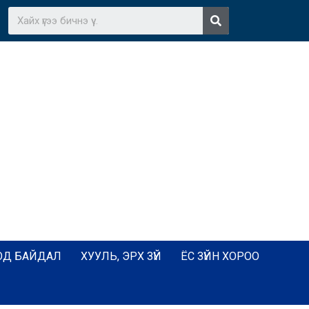
ОД БАЙДАЛ
ХУУЛЬ, ЭРХ ЗҮЙ
ЁС ЗҮЙН ХОРОО