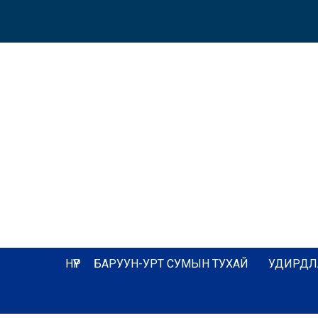
НҮҮР
БАРУУН-УРТ СУМЫН ТУХАЙ
УДИРДЛ