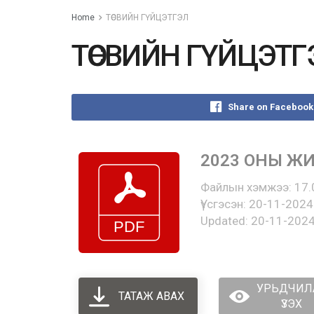
Home
ТӨСВИЙН ГҮЙЦЭТГЭЛ
ТӨСВИЙН ГҮЙЦЭТГ
Share on Facebook
2023 ОНЫ Ж
Файлын хэмжээ: 17.
Үүсгэсэн: 20-11-2024
Updated: 20-11-202
УРЬДЧИЛ
ТАТАЖ АВАХ
ҮЗЭХ