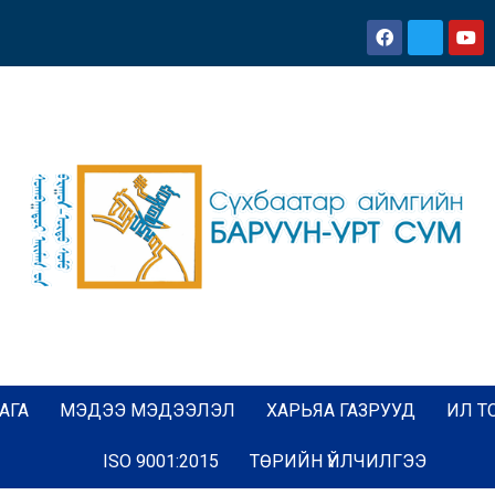
АГА
МЭДЭЭ МЭДЭЭЛЭЛ
ХАРЬЯА ГАЗРУУД
ИЛ Т
ISO 9001:2015
ТӨРИЙН ҮЙЛЧИЛГЭЭ