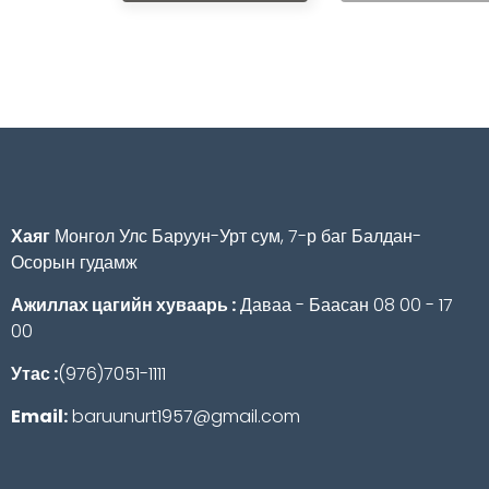
Хаяг
Монгол Улс Баруун-Урт сум, 7-р баг Балдан-
Осорын гудамж
Ажиллах цагийн хуваарь :
Даваа - Баасан 08 00 - 17
00
Утас :
(976)7051-1111
Email:
baruunurt1957@gmail.com