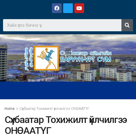
Home
Сүхбаатар Тохижилт үйлчилгээ ОНӨААТҮГ
Сүхбаатар Тохижилт үйлчилгээ
ОНӨААТҮГ