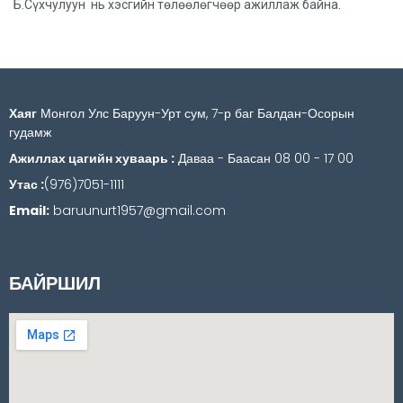
Б.Сүхчулуун нь хэсгийн төлөөлөгчөөр ажиллаж байна.
Хаяг
Монгол Улс Баруун-Урт сум, 7-р баг Балдан-Осорын
гудамж
Ажиллах цагийн хуваарь :
Даваа - Баасан 08 00 - 17 00
Утас :
(976)7051-1111
Email:
baruunurt1957@gmail.com
БАЙРШИЛ