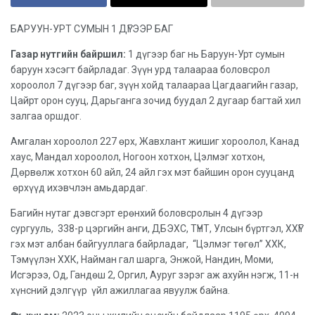
БАРУУН-УРТ СУМЫН 1 ДҮГЭЭР БАГ
Газар нутгийн байршил:
1 дүгээр баг нь Баруун-Урт сумын
баруун хэсэгт байрладаг. Зүүн урд талаараа боловсрол
хороолол 7 дүгээр баг, зүүн хойд талаараа Цагдаагийн газар,
Цайрт орон сууц, Дарьганга зочид буудал 2 дугаар багтай хил
залгаа оршдог.
Амгалан хороолол 227 өрх, Жавхлант жишиг хороолол, Канад
хаус, Мандал хороолол, Ногоон хотхон, Цэлмэг хотхон,
Дөрвөлж хотхон 60 айл, 24 айл гэх мэт байшин орон сууцанд
өрхүүд ихэвчлэн амьдардаг.
Багийн нутаг дэвсгэрт ерөнхий боловсролын 4 дүгээр
сургууль, 338-р цэргийн анги, ДБЭХС, ТҮНТ, Улсын бүртгэл, ХХҮГ
гэх мэт албан байгууллага байрладаг, “Цэлмэг төгөл” ХХК,
Тэмүүлэн ХХК, Найман гал шарга, Энжой, Нандин, Моми,
Исгэрээ, Од, Гандөш 2, Оргил, Ауруг зэрэг аж ахуйн нэгж, 11-н
хүнсний дэлгүүр үйл ажиллагаа явуулж байна.