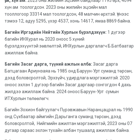
Өрх, хүн ам:
2023 оны жилийн эцсийн байдлаар 1195 өрх, 4094
хүн ам тоологдсон. 2023 оны жилийн эцсийн мал
тооллогоор 33314 мал тоологдсон, 48 малчин өрхтэй. Үүнээс
тэмээ 12, адуу 5295, үхэр 4537, хонь 14617, ямаа 8869 байна.
Багийн Иргэдийн Нийтийн Хурлын бүрэлдэхүүн:
1 дүгээр
багийн ИНХурал нь 2020 оноос 5 хүний
бүрэлдэхүүнтэй зөвлөлтэй, ИНХурлын даргалагч Б.Батбаатар
ажиллаж байна.
Багийн Засаг дарга, түүний ажлын алба:
Засаг дарга
Батцагаан Ариунзаяа нь 1985 онд Баруун-Урт суманд төрсөн,
дээд боловсролтой, Эрхзүйч, удирдлага мэргэжилтэй. 2020
оноос эхлэн 1 дүгээр багийн Засаг даргаар сонгогдон 4 дахь
жилдээ ажиллаж байна. 2024 оноос Баруун-Урт сумын
ИТХурлын төлөөлөгч.
Багийн Зохион байгуулагч Пүрэвжавын Наранцацрал нь 1990
онд Сүхбаатар аймгийн Дарьганга суманд төрсөн, дээд
боловсролтой, Нийгмийн ажилтан мэргэжилтэй, 2023 оны 07
дугаар сараас эхлэн тухайн албан тушаалд ажиллаж байна.