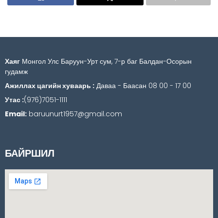
Хаяг
Монгол Улс Баруун-Урт сум, 7-р баг Балдан-Осорын
гудамж
Ажиллах цагийн хуваарь :
Даваа - Баасан 08 00 - 17 00
Утас :
(976)7051-1111
Email:
baruunurt1957@gmail.com
БАЙРШИЛ