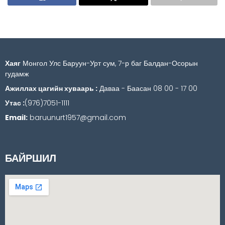
Хаяг
Монгол Улс Баруун-Урт сум, 7-р баг Балдан-Осорын
гудамж
Ажиллах цагийн хуваарь :
Даваа - Баасан 08 00 - 17 00
Утас :
(976)7051-1111
Email:
baruunurt1957@gmail.com
БАЙРШИЛ