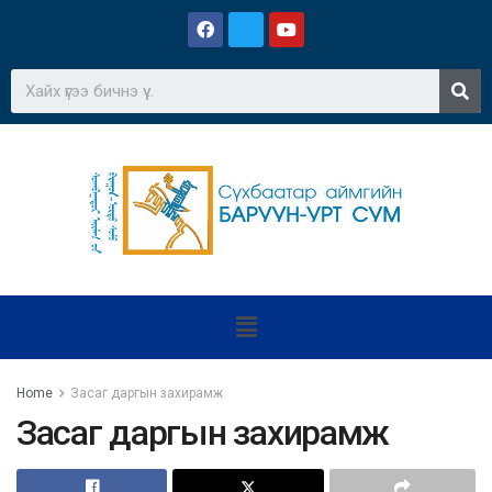
Home
Засаг даргын захирамж
Засаг даргын захирамж