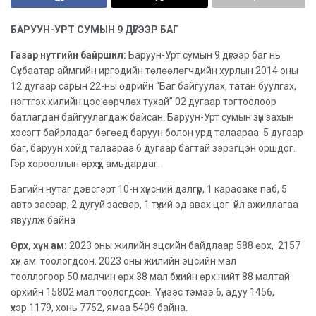
БАРУУН-УРТ СУМЫН 9 ДҮГЭЭР БАГ
Газар нутгийн байршил:
Баруун-Урт сумын 9 дүгээр баг нь
Сүхбаатар аймгийн иргэдийн төлөөлөгчдийн хурлын 2014 оны
12 дугаар сарын 22-ны өдрийн “Баг байгуулах, татан буулгах,
нэгтгэх хилийн цэс өөрчлөх тухай” 02 дугаар тогтоолоор
батлагдан байгуулагдаж байсан. Баруун-Урт сумын зүүн захын
хэсэгт байрладаг бөгөөд баруун болон урд талаараа 5 дугаар
баг, баруун хойд талаараа 6 дугаар багтай зэрэгцэн оршдог.
Гэр хорооллын өрхүүд амьдардаг.
Багийн нутаг дэвсгэрт 10-н хүнсний дэлгүүр, 1 караоаке паб, 5
авто засвар, 2 дугуй засвар, 1 түүхий эд авах цэг үйл ажиллагаа
явуулж байна
Өрх, хүн ам:
2023 оны жилийн эцсийн байдлаар 588 өрх, 2157
хүн ам тоологдсон. 2023 оны жилийн эцсийн мал
тооллогоор 50 малчин өрх 38 мал бүхийн өрх нийт 88 малтай
өрхийн 15802 мал тоологдсон. Үүнээс тэмээ 6, адуу 1456,
үхэр 1179, хонь 7752, ямаа 5409 байна.