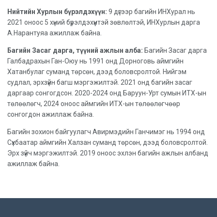
Нийтийн Хурлын бүрэлдэхүүн:
9 дүгээр багийн ИНХурал нь
2021 оноос 5 хүний бүрэлдэхүүнтэй зөвлөлтэй, ИНХурлын дарга
А.Нарантуяа ажиллаж байна.
Багийн Засаг дарга, түүний ажлын алба:
Багийн Засаг дарга
Галбадрахын Ган-Оюу нь 1991 онд Дорноговь аймгийн
Хатанбулаг суманд төрсөн, дээд боловсролтой. Нийгэм
судлал, эрхзүйн багш мэргэжилтэй. 2021 онд багийн засаг
даргаар сонгогдсон. 2020-2024 онд Баруун-Урт сумын ИТХ-ын
төлөөлөгч, 2024 оноос аймгийн ИТХ-ын төлөөлөгчөөр
сонгогдон ажиллаж байна.
Багийн зохион байгуулагч Авирмэдийн Ганчимэг нь 1994 онд
Сүхбаатар аймгийн Халзан суманд төрсөн, дээд боловсролтой.
Эрх зүйч мэргэжилтэй. 2019 оноос эхлэн багийн ажлын албанд
ажиллаж байна.