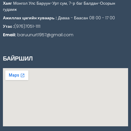
Хаяг
Монгол Улс Баруун-Урт сум, 7-р баг Балдан-Осорын
гудамж
Ажиллах цагийн хуваарь :
Даваа - Баасан 08 00 - 17 00
Утас :
(976)7051-1111
Email:
baruunurt1957@gmail.com
БАЙРШИЛ