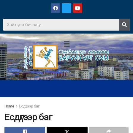
Home
Есдүгээр баг
Есдүгээр баг