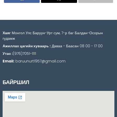
Хаяг
Монгол Улс Баруун-Урт сум, 7-р баг Балдан-Осорын
гудамж
Ажиллах цагийн хуваарь :
Даваа - Баасан 08 00 - 17 00
Утас :
(976)7051-1111
Email:
baruunurt1957@gmail.com
БАЙРШИЛ